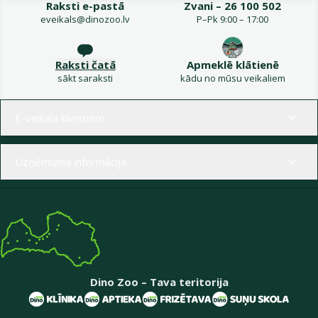
Raksti e-pastā
Zvani – 26 100 502
eveikals@dinozoo.lv
P–Pk 9:00 – 17:00
Raksti čatā
Apmeklē klātienē
sākt saraksti
kādu no mūsu veikaliem
Izvēlne kājenē
E-veikala klientiem
Uzņēmuma informācija
Dino Zoo – Tava teritorija