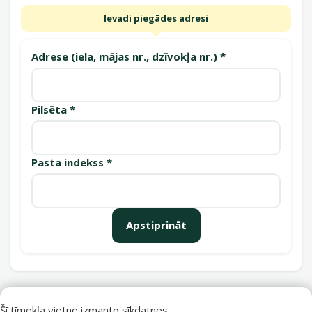
Ievadi piegādes adresi
Adrese (iela, mājas nr., dzīvokļa nr.) *
Pilsēta *
Pasta indekss *
Apstiprināt
Saņemšanas punkti
Šī tīmekļa vietne izmanto sīkdatnes