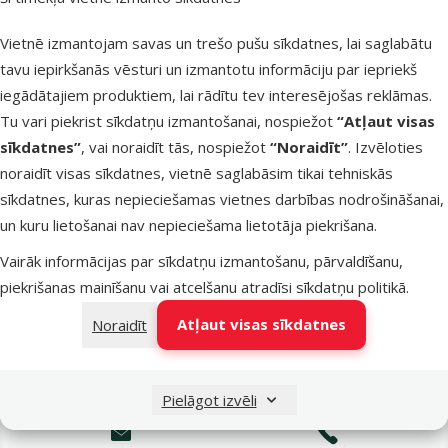
Latvijas Pasts pakomāti
otrdien
Vietnē izmantojam savas un trešo pušu sīkdatnes, lai saglabātu
tavu iepirkšanās vēsturi un izmantotu informāciju par iepriekš
iegādātajiem produktiem, lai rādītu tev interesējošas reklāmas.
LATVIJAS PASTS nodaļas
otrdien
Tu vari piekrist sīkdatņu izmantošanai, nospiežot
“Atļaut visas
sīkdatnes”
, vai noraidīt tās, nospiežot
“Noraidīt”
. Izvēloties
noraidīt visas sīkdatnes, vietnē saglabāsim tikai tehniskās
OMNIVA pakomāti
otrdien
sīkdatnes, kuras nepieciešamas vietnes darbības nodrošināšanai,
un kuru lietošanai nav nepieciešama lietotāja piekrišana.
Vairāk informācijas par sīkdatņu izmantošanu, pārvaldīšanu,
DPD Pickup tīkls
otrdien
piekrišanas mainīšanu vai atcelšanu atradīsi
sīkdatņu politikā
.
Atļaut visas sīkdatnes
Noraidīt
Pievienot grozam
Pielāgot izvēli