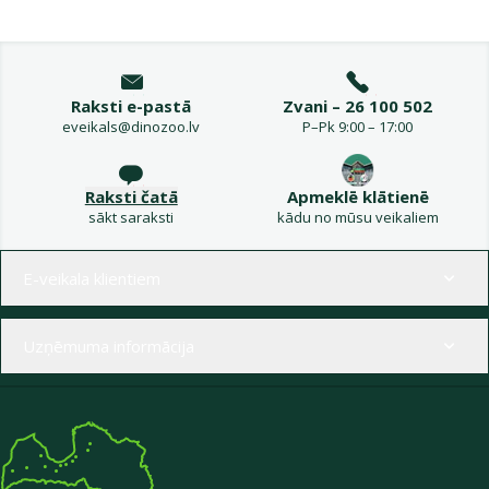
Raksti e-pastā
Zvani – 26 100 502
eveikals@dinozoo.lv
P–Pk 9:00 – 17:00
Raksti čatā
Apmeklē klātienē
sākt saraksti
kādu no mūsu veikaliem
Izvēlne kājenē
E-veikala klientiem
Uzņēmuma informācija