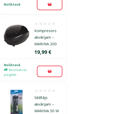
Noliktavā
Pievienot grozam
Atsauksmes 0%
Kompresors
akvārijam –
MARINA 200
Cena
19,99 €
Noliktavā
Bezmaksas
Pievienot grozam
piegāde
Atsauksmes 0%
Sildītājs
akvārijam –
MARINA 50 W