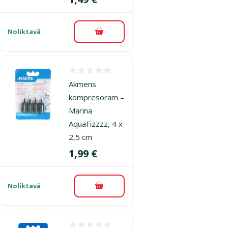
Noliktavā
Pievienot grozam
Atsauksmes 0%
Akmens
kompresoram –
Marina
AquaFizzzz, 4 x
2,5 cm
Cena
1,99 €
Noliktavā
Pievienot grozam
Atsauksmes 0%