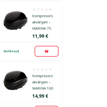
Atsauksmes 0%
Kompresors
akvārijam –
MARINA 75
Cena
11,99 €
Noliktavā
Pievienot grozam
Atsauksmes 0%
Kompresors
akvārijam –
MARINA 100
Cena
14,99 €