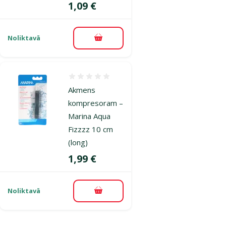
Cena
1,09 €
Noliktavā
Pievienot grozam
Atsauksmes 0%
Akmens
kompresoram –
Marina Aqua
Fizzzz 10 cm
(long)
Cena
1,99 €
Noliktavā
Pievienot grozam