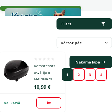
Aktuālie notikumi
Parametriskais filtrs
Atlasītie filtri
Produkti kategorijā Jūras akvāriju aprīkojums
Filtrs
Kārtot pēc
Atsauksmes 0%
Nākamā lapa
Kompresors
akvārijam –
1
2
3
4
MARINA 50
Cena
10,99 €
Noliktavā
Pievienot grozam