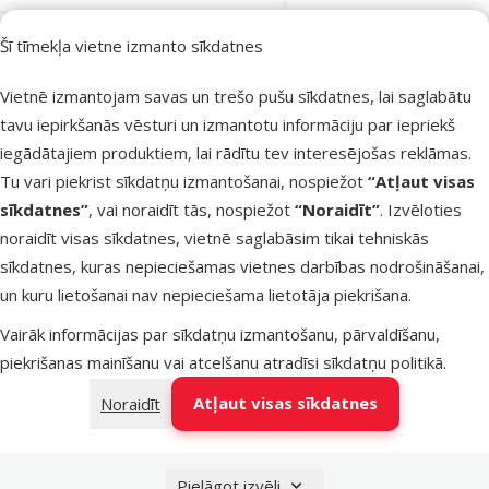
Šī tīmekļa vietne izmanto sīkdatnes
Noliktavā
Pievienot grozam
Vietnē izmantojam savas un trešo pušu sīkdatnes, lai saglabātu
tavu iepirkšanās vēsturi un izmantotu informāciju par iepriekš
Atsauksmes 0%
iegādātajiem produktiem, lai rādītu tev interesējošas reklāmas.
T veida
Tu vari piekrist sīkdatņu izmantošanai, nospiežot
“Atļaut visas
sadalītājs
sīkdatnes”
, vai noraidīt tās, nospiežot
“Noraidīt”
. Izvēloties
akvāriju
noraidīt visas sīkdatnes, vietnē saglabāsim tikai tehniskās
kompresoriem
sīkdatnes, kuras nepieciešamas vietnes darbības nodrošināšanai,
– Marina Plastic
un kuru lietošanai nav nepieciešama lietotāja piekrišana.
T Airline
Vairāk informācijas par sīkdatņu izmantošanu, pārvaldīšanu,
Connector
piekrišanas mainīšanu vai atcelšanu atradīsi
sīkdatņu politikā
.
Cena
0,99 €
Atļaut visas sīkdatnes
Noraidīt
Noliktavā
Pievienot grozam
Pielāgot izvēli