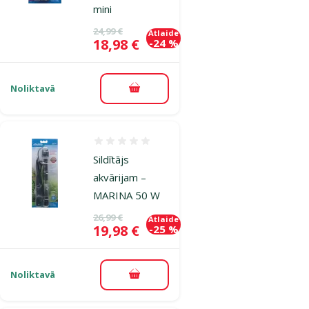
mini
Oriģinālā cena
24,99 €
Atlaide
Cena
18,98 €
-24 %
Noliktavā
Pievienot grozam
Atsauksmes 0%
Sildītājs
akvārijam –
MARINA 50 W
Oriģinālā cena
26,99 €
Atlaide
Cena
19,98 €
-25 %
Noliktavā
Pievienot grozam