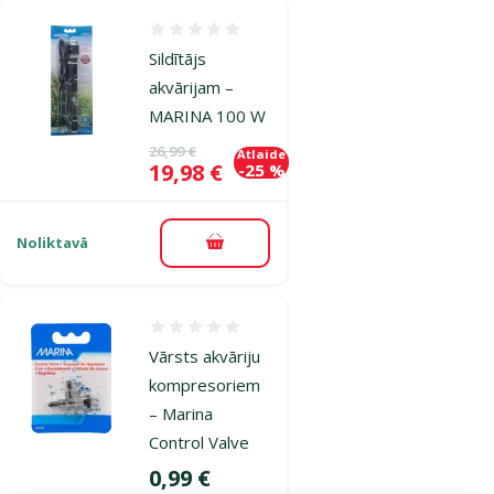
Atsauksmes 0%
Sildītājs
akvārijam –
MARINA 100 W
Oriģinālā cena
26,99 €
Atlaide
Cena
19,98 €
-25 %
Noliktavā
Pievienot grozam
Atsauksmes 0%
Vārsts akvāriju
kompresoriem
– Marina
Control Valve
Cena
0,99 €