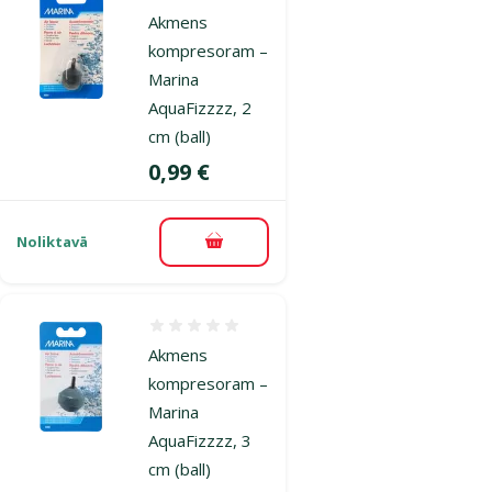
Akmens
kompresoram –
Marina
AquaFizzzz, 2
cm (ball)
Cena
0,99 €
Noliktavā
Pievienot grozam
Atsauksmes 0%
Akmens
kompresoram –
Marina
AquaFizzzz, 3
cm (ball)