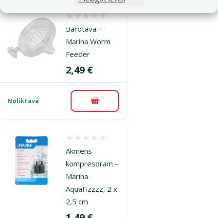
Atsauksmes 0%
Barotava –
Marina Worm
Feeder
Cena
2,49 €
Noliktavā
Pievienot grozam
Atsauksmes 0%
Akmens
kompresoram –
Marina
AquaFizzzz, 2 x
2,5 cm
Cena
1,49 €