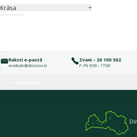
Krāsa
Caurspīdīga
Daudzkrāsains
Raksti e-pastā
Zvani – 26 100 502
eveikals@dinozoo.lv
P–Pk 9:00 – 17:00
Izvēlne kājenē
E-veikala klientiem
Di