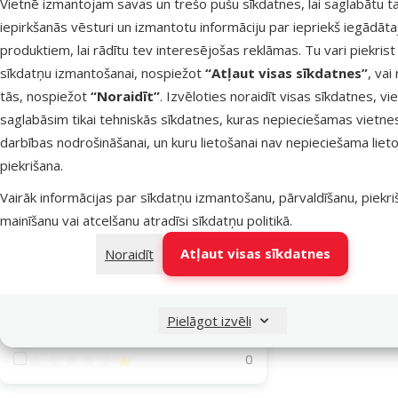
Vietnē izmantojam savas un trešo pušu sīkdatnes, lai saglabātu t
Savic
2
iepirkšanās vēsturi un izmantotu informāciju par iepriekš iegādāt
produktiem, lai rādītu tev interesējošas reklāmas. Tu vari piekrist
Cena
sīkdatņu izmantošanai, nospiežot
“Atļaut visas sīkdatnes”
, vai
tās, nospiežot
“Noraidīt”
. Izvēloties noraidīt visas sīkdatnes, vi
saglabāsim tikai tehniskās sīkdatnes, kuras nepieciešamas vietne
5 €
9 €
darbības nodrošināšanai, un kuru lietošanai nav nepieciešama lieto
Terārijs – S
piekrišana.
Atsauksmes
Vairāk informācijas par sīkdatņu izmantošanu, pārvaldīšanu, piekr
mainīšanu vai atcelšanu atradīsi
sīkdatņu politikā
.
Atsauksmes 100%
0
Atļaut visas sīkdatnes
Noraidīt
Noliktavā
Atsauksmes 80%
0
Atsauksmes 60%
0
Pielāgot izvēli
Atsauksmes 40%
0
Atsauksmes 20%
0