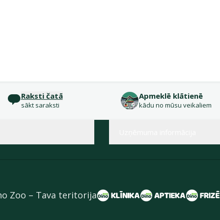
Raksti čatā
Apmeklē klātienē
sākt saraksti
kādu no mūsu veikaliem
Uzņēmuma informācija
no Zoo – Tava teritorija