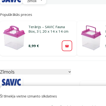
zīmoli
Populārākās preces
Terārijs – SAVIC Fauna
Box, 3 l, 20 x 14 x 14 cm
8,99 €
Pievienot grozam
Parametriskais filtrs
Atlasītie filtri
Zīmols
Produkti kategori
Atlasīt pēc zīmola
Šī tīmekļa vietne izmanto sīkdatnes