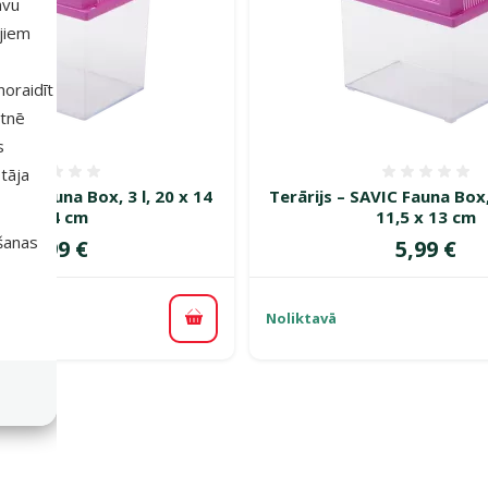
avu
ajiem
 noraidīt
etnē
s
tāja
Atsauksmes 0%
Atsauk
AVIC Fauna Box, 3 l, 20 x 14
Terārijs – SAVIC Fauna Box, 
x 14 cm
11,5 x 13 cm
išanas
Cena
Cena
8,99 €
5,99 €
Noliktavā
Pievienot grozam