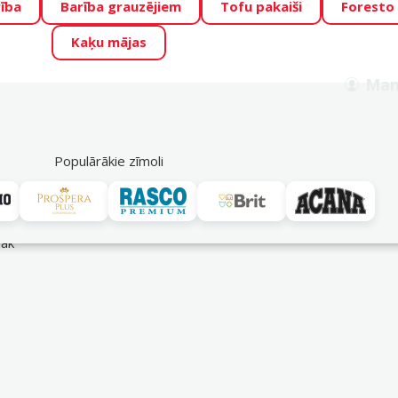
ība
Barība grauzējiem
Tofu pakaiši
Foresto
o Zoo piedāvā lieliskas cenas mīluļu TOP barībām! 🍖
→
Skat
Kaķu mājas
ADA ŪSAIŅI”!
Varbūt tieši Tavs mīlulis būs 2027. gada zvai
Man
Meklēt
als
Akciju piedāvājumi
Veikali
Pakalpojumi
P
39
Populārākie zīmoli
rāk