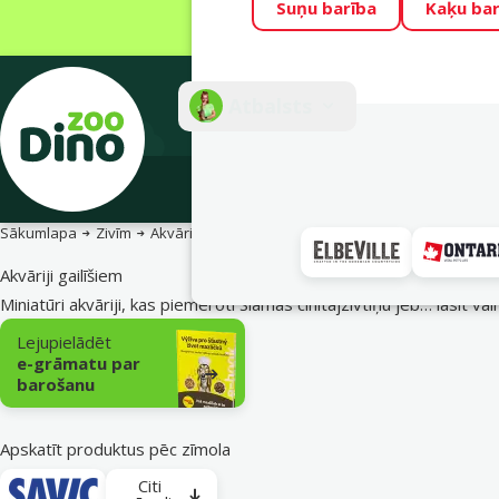
Suņu barība
Kaķu bar
Visu mēnesi Din
Fotokonkurss “G
Atbalsts
E-veik
Sākumlapa
Zivīm
Akvāriji un piederumi
Akvāriji gailīšiem
Akvāriji gailīšiem
Miniatūri akvāriji, kas piemēroti Siāmas cīnītājzivtiņu jeb…
lasīt vai
Apakškategorija
Lejupielādēt
e-grāmatu par
barošanu
Apskatīt produktus pēc zīmola
Citi