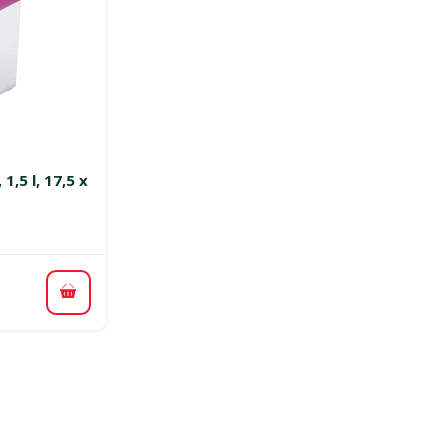
smes 0%
1,5 l, 17,5 x
Pievienot grozam