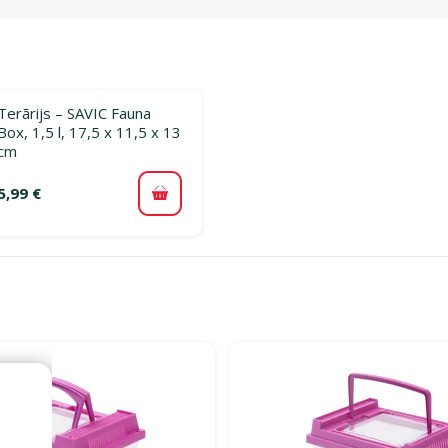
Terārijs – SAVIC Fauna
Box, 1,5 l, 17,5 x 11,5 x 13
cm
5,99 €
Pievienot grozam
jā Akvāriji gailīšiem