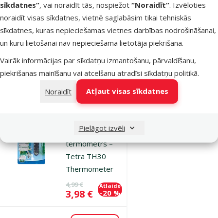
sīkdatnes”
, vai noraidīt tās, nospiežot
“Noraidīt”
. Izvēloties
Tetra TH35
noraidīt visas sīkdatnes, vietnē saglabāsim tikai tehniskās
Thermometer
sīkdatnes, kuras nepieciešamas vietnes darbības nodrošināšanai,
Oriģinālā cena
6,99 €
Atlaide
un kuru lietošanai nav nepieciešama lietotāja piekrišana.
Cena
4,98 €
-28 %
Vairāk informācijas par sīkdatņu izmantošanu, pārvaldīšanu,
piekrišanas mainīšanu vai atcelšanu atradīsi
sīkdatņu politikā
.
Nav pieejams
Apskatīt
Atļaut visas sīkdatnes
Noraidīt
Atsauksmes 0%
Pielāgot izvēli
Pašlīmējošais
termometrs –
Tetra TH30
Thermometer
Oriģinālā cena
4,99 €
Atlaide
Cena
3,98 €
-20 %