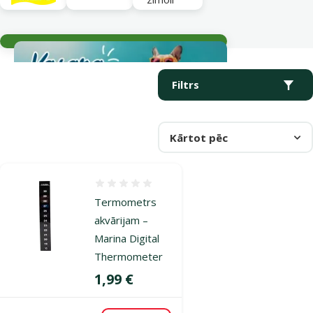
Aktuālie notikumi
Parametriskais filtrs
Atlasītie filtri
Produkti kategorijā Termometri
Filtrs
Kārtot pēc
Atsauksmes 0%
Termometrs
akvārijam –
Marina Digital
Thermometer
Cena
1,99 €