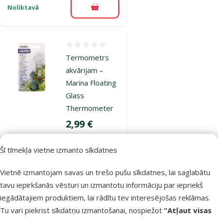
Noliktavā
Pievienot grozam
Atsauksmes 0%
Termometrs
akvārijam –
Marina Floating
Glass
Thermometer
Cena
2,99 €
Šī tīmekļa vietne izmanto sīkdatnes
Noliktavā
Pievienot grozam
Vietnē izmantojam savas un trešo pušu sīkdatnes, lai saglabātu
tavu iepirkšanās vēsturi un izmantotu informāciju par iepriekš
Atsauksmes 0%
iegādātajiem produktiem, lai rādītu tev interesējošas reklāmas.
Pašlīmējošais
Tu vari piekrist sīkdatņu izmantošanai, nospiežot
“Atļaut visas
termometrs –