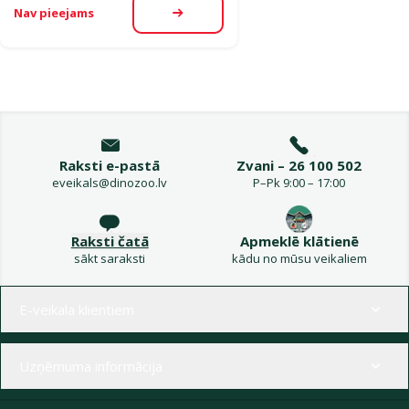
Nav pieejams
Apskatīt
Raksti e-pastā
Zvani – 26 100 502
eveikals@dinozoo.lv
P–Pk 9:00 – 17:00
Raksti čatā
Apmeklē klātienē
sākt saraksti
kādu no mūsu veikaliem
Izvēlne kājenē
E-veikala klientiem
Uzņēmuma informācija