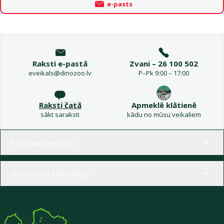
e-pasts
Raksti e-pastā
Zvani – 26 100 502
eveikals@dinozoo.lv
P–Pk 9:00 – 17:00
Raksti čatā
Apmeklē klātienē
sākt saraksti
kādu no mūsu veikaliem
Izvēlne kājenē
E-veikala klientiem
Uzņēmuma informācija