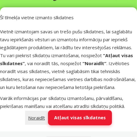
Šī tīmekļa vietne izmanto sīkdatnes
Vietnē izmantojam savas un trešo pušu sīkdatnes, lai saglabātu
Veikalu saraksts
tavu iepirkšanās vēsturi un izmantotu informāciju par iepriekš
Ko ir svarīgi zināt?
iegādātajiem produktiem, lai rādītu tev interesējošas reklāmas.
Esošās Zelta klienta kartes automātiski sāk darboties
Tu vari piekrist sīkdatņu izmantošanai, nospiežot
“Atļaut visas
uzkrājumam sākot ar 2026. gada 19. maiju. *Arī ja nav veikta
sīkdatnes”
, vai noraidīt tās, nospiežot
“Noraidīt”
. Izvēloties
reģistrācija mobilajā lietotnē vai jaunā
web-servisā
.
noraidīt visas sīkdatnes, vietnē saglabāsim tikai tehniskās
Jaunie klienti var bez maksas lejupielādēt mobilo lietotni,
sīkdatnes, kuras nepieciešamas vietnes darbības nodrošināšanai,
reģistrēties tajā un iegūt virtuālo Zelta klienta karti.
un kuru lietošanai nav nepieciešama lietotāja piekrišana.
Ja klientam ir nepieciešama plastikāta karte, to par 1,50 Eur var
Vairāk informācijas par sīkdatņu izmantošanu, pārvaldīšanu,
iegādāties jebkurā Dino Zoo klatienes veikalā.
piekrišanas mainīšanu vai atcelšanu atradīsi
sīkdatņu politikā
.
Ar vienu mobilā tālruņa numuru var būt reģistrēta tikai viena Zelta
Atļaut visas sīkdatnes
Noraidīt
klienta karte.
Pārnest datus un uzkrājumu no vienas Zelta klienta kartes uz citu
nav iespējams.