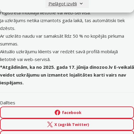
Pielāgot izvēli
Izmantot Zelta klienta kartes uzkrājumu var tikai, ja tā tika
reģistrēta mobilajā lietotnē vai
web-servisā
.
Ja uzkrājums netika izmantots gada laikā, tas automātiski tiek
dzēsts.
Ar uzkrāto naudu var samaksāt līdz 50 % no kopējās pirkuma
summas.
Aktuālo uzkrājumu klients var redzēt savā profilā mobilajā
lietotnē vai
web-servisā
.
*Atgādinām, ka no 2025. gada 17. jūnija dinozoo.lv E-veikalā
veidot uzkrājumu un izmantot lojalitātes karti vairs nav
iespējams.
Dalīties
facebook
X (agrāk Twitter)