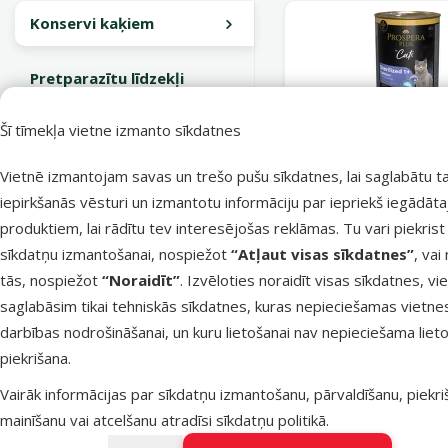
Konservi kaķiem
Pretparazītu līdzekļi
Šī tīmekļa vietne izmanto sīkdatnes
Atsa
Konservi kaķiem – Pro
Vietnē izmantojam savas un trešo pušu sīkdatnes, lai saglabātu t
Cat, Meat Paté Steril
Salmon with Whitefis
iepirkšanās vēsturi un izmantotu informāciju par iepriekš iegādāt
produktiem, lai rādītu tev interesējošas reklāmas. Tu vari piekrist
2,69 €
sīkdatņu izmantošanai, nospiežot
“Atļaut visas sīkdatnes”
, vai
tās, nospiežot
“Noraidīt”
. Izvēloties noraidīt visas sīkdatnes, vi
Pievienot g
saglabāsim tikai tehniskās sīkdatnes, kuras nepieciešamas vietne
darbības nodrošināšanai, un kuru lietošanai nav nepieciešama lieto
piekrišana.
Vairāk informācijas par sīkdatņu izmantošanu, pārvaldīšanu, piekr
superzoo.product.detail.content
Ārstnieciskā barība kaķiem – Brit Grain-Free Veterinary Die
mainīšanu vai atcelšanu atradīsi
sīkdatņu politikā
.
Sabalansēta diētiskā sausā barība ar lasi un zirņiem pieaugušiem