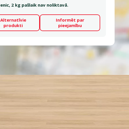
nic, 2 kg pašlaik nav noliktavā.
Alternatīvie
Informēt par
produkti
pieejamību