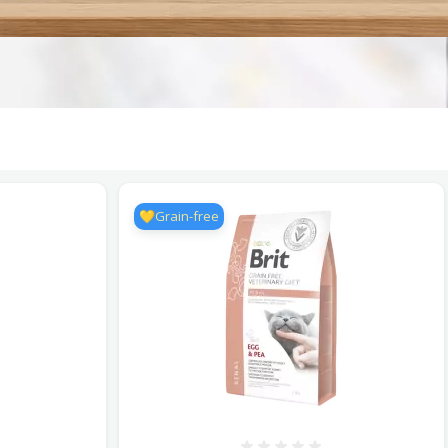
💛Grain-free