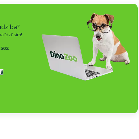
īdzība?
alīdzēsim!
 502
tā