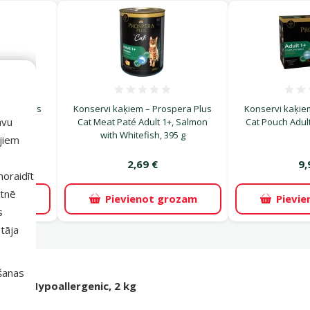
uksmes 0%
Atsauksmes 0%
spera Plus
Konservi kaķiem – Prospera Plus
Konservi kaķiem
avu
ized 1+,
Cat Meat Paté Adult 1+, Salmon
Cat Pouch Adult 
h, 395 g
with Whitefish, 395 g
ajiem
2,69 €
9,
 noraidīt
etnē
rozam
Pievienot grozam
Pievi
s
tāja
išanas
t, Cat Hypoallergenic, 2 kg
 kaķiem.