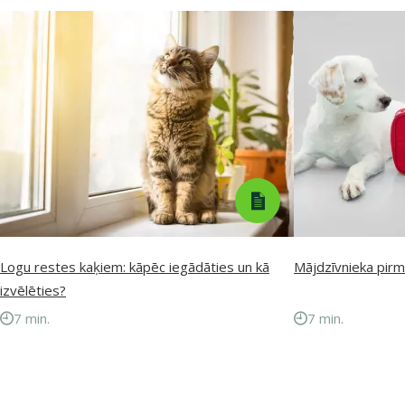
Logu restes kaķiem: kāpēc iegādāties un kā
Mājdzīvnieka pirm
izvēlēties?
7 min.
7 min.