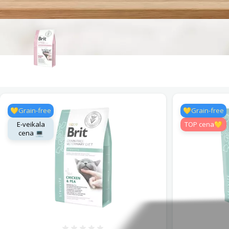
💛Grain-free
💛Grain-free
E-veikala
TOP cena💛
cena 💻