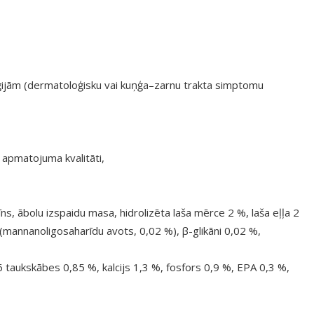
rģijām (dermatoloģisku vai kuņģa–zarnu trakta simptomu
 apmatojuma kvalitāti,
īns, ābolu izspaidu masa, hidrolizēta laša mērce 2 %, laša eļļa 2
(mannanoligosaharīdu avots, 0,02 %), β-glikāni 0,02 %,
taukskābes 0,85 %, kalcijs 1,3 %, fosfors 0,9 %, EPA 0,3 %,