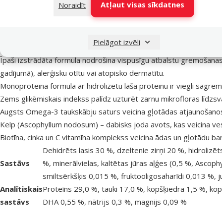
Atļaut visas sīkdatnes
Noraidīt
Kontrindikācijas
Kaķēni.
(nedrīkst lietot)
Kaķenes grūsnības un laktācijas periodā.
Lieliska izvēle kaķiem ar pārtikas alerģijām, jutīgu gremošanu un
Pielāgot izvēli
Bezgraudu formula sniedz kaķiem sabalansētu uzturu un atbalsta 
Īpaši izstrādāta formula nodrošina vispusīgu atbalstu gremošana
gadījumā), alerģisku otītu vai atopisko dermatītu.
Monoproteīna formula ar hidrolizētu laša proteīnu ir viegli sagre
Zems glikēmiskais indekss palīdz uzturēt zarnu mikrofloras līdz
Augsts Omega-3 taukskābju saturs veicina gļotādas atjaunošanos, 
Kelp (Ascophyllum nodosum) – dabisks joda avots, kas veicina vese
Biotīna, cinka un C vitamīna komplekss veicina ādas un gļotādu barj
Dehidrēts lasis 30 %, dzeltenie zirņi 20 %, hidrolizēt
Sastāvs
%, minerālvielas, kaltētas jūras aļģes (0,5 %, Ascop
smiltsērkšķis 0,015 %, fruktooligosaharīdi 0,013 %, 
Analītiskais
Proteīns 29,0 %, tauki 17,0 %, kopšķiedra 1,5 %, k
sastāvs
DHA 0,55 %, nātrijs 0,3 %, magnijs 0,09 %