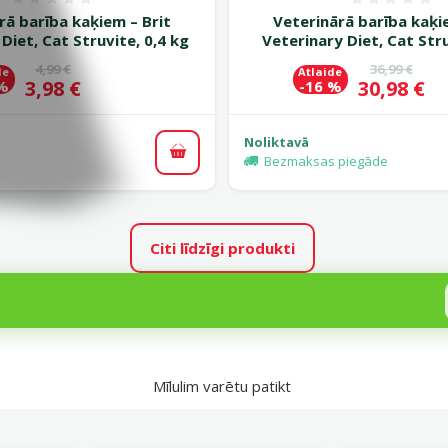
Atsauksmes 0%
Atsauk
rā barība kaķiem – Brit
Veterinārā barība kaķi
Diet, Cat Struvite, 0,4 kg
Veterinary Diet, Cat Stru
Oriģinālā cena
Oriģinālā c
4,99 €
36,99 €
de
Atlaide
Cena
Cena
3,98 €
30,98 €
 %
-16 %
Noliktavā
Pievienot grozam
Bezmaksas piegāde
Citi līdzīgi produkti
Mīlulim varētu patikt