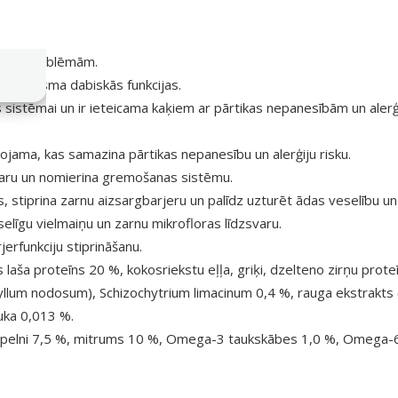
 ādas problēmām.
organisma dabiskās funkcijas.
s sistēmai un ir ieteicama kaķiem ar pārtikas nepanesībām un ale
mojama, kas samazina pārtikas nepanesību un alerģiju risku.
svaru un nomierina gremošanas sistēmu.
stiprina zarnu aizsargbarjeru un palīdz uzturēt ādas veselību un
līgu vielmaiņu un zarnu mikrofloras līdzsvaru.
erfunkciju stiprināšanu.
s laša proteīns 20 %, kokosriekstu eļļa, griķi, dzelteno zirņu prote
hyllum nodosum), Schizochytrium limacinum 0,4 %, rauga ekstrakts 
juka 0,013 %.
oppelni 7,5 %, mitrums 10 %, Omega-3 taukskābes 1,0 %, Omega-6 