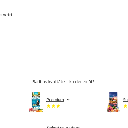
ametri
Barības kvalitāte – ko der zināt?
Premium
Su
Raksti un padomi