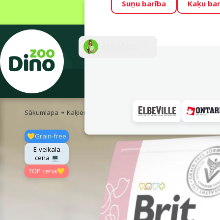
Suņu barība
Kaķu bar
Visu mēnesi Din
Fotokonkurss “G
Atbalsts
E-veik
Sākumlapa
Kaķiem
Kaķu barība un gardumi
Veterinārā ba
💛Grain-free
E-veikala
cena 💻
TOP cena💛