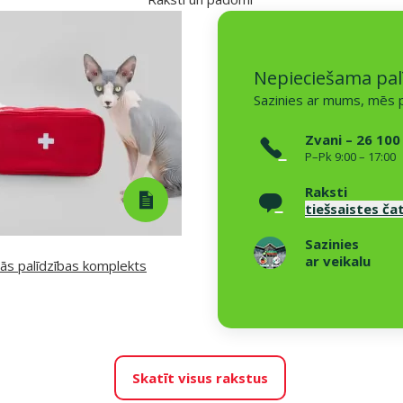
Nepieciešama pal
Sazinies ar mums, mēs p
Zvani – 26 100
P–Pk 9:00 – 17:00
Raksti
tiešsaistes ča
Sazinies
ar veikalu
ās palīdzības komplekts
Skatīt visus rakstus