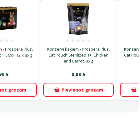
Atsauksmes 0%
Atsauksmes 0%
 - Prospera Plus,
Konservi kaķiem - Prospera Plus,
Konservi
1+, Mix, 12 x 85 g
Cat Pouch Sterilized 1+, Chicken
Cat Pouc
and Carrot, 85 g
99 €
0,89 €
enot grozam
Pievienot grozam