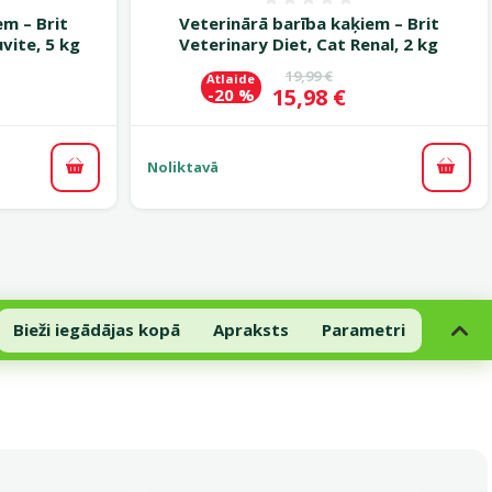
smes 0%
Atsauksmes 0%
em – Brit
Veterinārā barība kaķiem – Brit
vite, 5 kg
Veterinary Diet, Cat Renal, 2 kg
ena
Oriģinālā cena
19,99 €
Atlaide
Cena
15,98 €
-20 %
Noliktavā
Pievienot grozam
Pievi
Bieži iegādājas kopā
Apraksts
Parametri