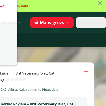
Aiz
īt piedāvājumu!
gzne
→
Piedalīties
superzoo.ch
s
konts
Latviešu
Mans
grozs
adomi
rgenic, 2 kg
Vložit do 
kaķiem – Brit Veterinary Diet, Cat
2 kg
Atsauksmes 0%
nārā diēta,
Kaķa vecums:
Pieaudzis
 barība kaķiem – Brit Veterinary Diet, Cat