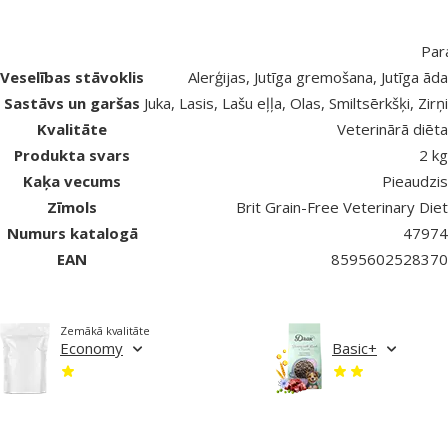
Par
Veselības stāvoklis
Alerģijas, Jutīga gremošana, Jutīga āda
Sastāvs un garšas
Juka, Lasis, Lašu eļļa, Olas, Smiltsērkšķi, Zirņi
Kvalitāte
Veterinārā diēta
Produkta svars
2 kg
Kaķa vecums
Pieaudzis
Zīmols
Brit Grain-Free Veterinary Diet
Numurs katalogā
47974
EAN
8595602528370
Zemākā kvalitāte
Economy
Basic+