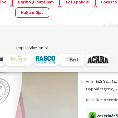
ība
Barība grauzējiem
Tofu pakaiši
Foresto
o Zoo piedāvā lieliskas cenas mīluļu TOP barībām! 🍖
→
Skat
Kaķu mājas
ADA ŪSAIŅI”!
Varbūt tieši Tavs mīlulis būs 2027. gada zvai
Man
Meklēt
als
Akciju piedāvājumi
Veikali
Pakalpojumi
P
39
Populārākie zīmoli
rība
Veterinārā sausā barība kaķiem
Brit Veterinary Diet, Cat Hypoalle
Veterinārā barība 
Hypoallergenic, 
Kvalitāte:
Veteri
Veterinārā