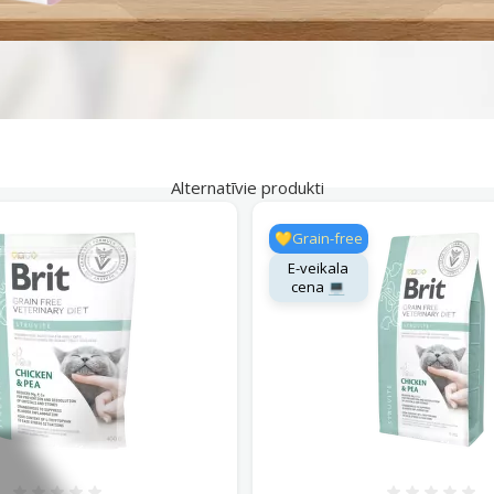
Alternatīvie produkti
💛Grain-free
E-veikala
cena 💻