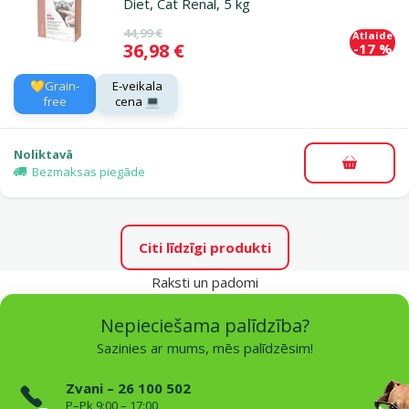
Diet, Cat Renal, 5 kg
Oriģinālā cena
44,99 €
Atlaide
Cena
36,98 €
-17 %
💛Grain-
E-veikala
free
cena 💻
Noliktavā
Pievieno
Bezmaksas piegāde
Citi līdzīgi produkti
Raksti un padomi
Nepieciešama palīdzība?
Sazinies ar mums, mēs palīdzēsim!
Zvani – 26 100 502
P–Pk 9:00 – 17:00