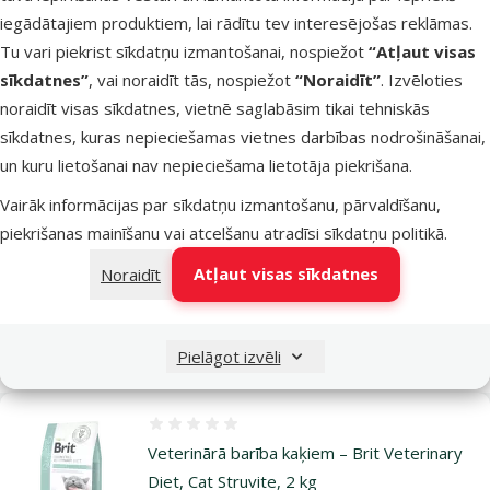
Kvalitāte
Veterinārā diēta
iegādātajiem produktiem, lai rādītu tev interesējošas reklāmas.
Produkta svars
2 kg
Tu vari piekrist sīkdatņu izmantošanai, nospiežot
“Atļaut visas
Kaķa vecums
Pieaudzis
sīkdatnes”
, vai noraidīt tās, nospiežot
“Noraidīt”
. Izvēloties
Zīmols
Brit Grain-Free Veterinary Diet
noraidīt visas sīkdatnes, vietnē saglabāsim tikai tehniskās
Numurs
47968
sīkdatnes, kuras nepieciešamas vietnes darbības nodrošināšanai,
katalogā
un kuru lietošanai nav nepieciešama lietotāja piekrišana.
EAN
8595602528523
Barības kvalitāte – ko der zināt?
Vairāk informācijas par sīkdatņu izmantošanu, pārvaldīšanu,
piekrišanas mainīšanu vai atcelšanu atradīsi
sīkdatņu politikā
.
Zemākā kvalitāte
Economy
Basic+
Atļaut visas sīkdatnes
Noraidīt
Pielāgot izvēli
Līdzīgi produkti
Atsauksmes 0%
Veterinārā barība kaķiem – Brit Veterinary
Diet, Cat Struvite, 2 kg