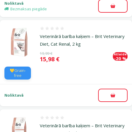
Noliktavā
Pievieno
Bezmaksas piegāde
Atsauksmes 0%
Veterinārā barība kaķiem – Brit Veterinary
Diet, Cat Renal, 2 kg
Oriģinālā cena
19,99 €
Atlaide
Cena
15,98 €
-20 %
💛Grain-
free
Noliktavā
Pievieno
Atsauksmes 0%
Veterinārā barība kaķiem – Brit Veterinary