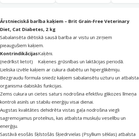
superzoo.product.detail.content
Ārstnieciskā barība kaķiem – Brit Grain-Free Veterinary
Diet, Cat Diabetes, 2 kg
Sabalansēta diētiskā sausā barība ar vistu un zirņiem
pieaugušiem kaķiem.
Kontrindikācijas
Kaķēni.
(nedrīkst lietot)
Kaķenes grūsnības un laktācijas periodā.
Lieliska izvēle kaķiem ar cukura diabētu un hiperglikēmiju.
Bezgraudu formula sniedz kaķiem sabalansētu uzturu un atbalsta
organisma dabiskās funkcijas.
Zems cukura un cietes saturs nodrošina efektīvu glikozes līmeņa
kontroli asinīs un stabilu enerģiju visai dienai.
Augstas kvalitātes dehidrēta vistas gaļa nodrošina viegli
sagremojamus proteīnus, kas atbalsta muskuļu veselību un
enerģiju.
Sastāvā esošās šķīstošās šķiedrvielas (Psyllium sēklas) atbalsta