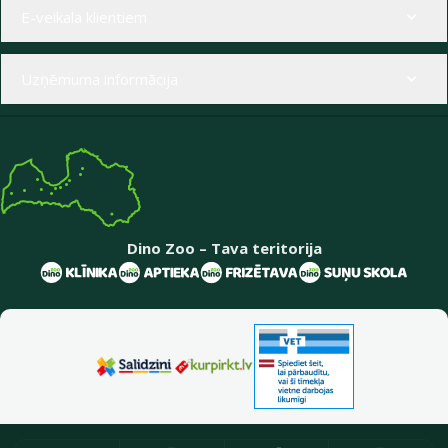
Izvēlne kājenē
E-veikala klientiem
Uzņēmuma informācija
Dino Zoo – Tava teritorija