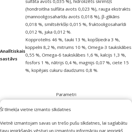
sulfāta avots 0,035 %), hidrolizēts skrimšļš
(hondroitīna sulfāta avots 0,023 %), rauga ekstrakts
(mannooligosaharīdu avots 0,018 %), β-glikāns
0,018 %, smiltsērkšķi 0,015 %, fruktooligosaharīdi
0,012 %, juka 0,012 %.
Kopproteīns 46 %, tauki 13 %, kopšķiedra 3 %,
koppelni 8,2 %, mitrums 10 %, Omega-3 taukskābes
Analītiskais
0,55 %, Omega-6 taukskābes 1,6 %, kalcijs 1,3 %,
sastāvs
fosfors 1 %, nātrijs 0,4 %, magnijs 0,07 %, ciete 15
%, kopējais cukuru daudzums 0,8 %.
Parametri
Veselības
Diabēts
Šī tīmekļa vietne izmanto sīkdatnes
stāvoklis
Sastāvs un
Lašu eļļa, Smiltsērkšķi, Vistas gaļa, Vistu
Vietnē izmantojam savas un trešo pušu sīkdatnes, lai saglabātu
garšas
aknas, Zirņi
tavu iepirkšanās vēsturi un izmantotu informāciju par iepriekš