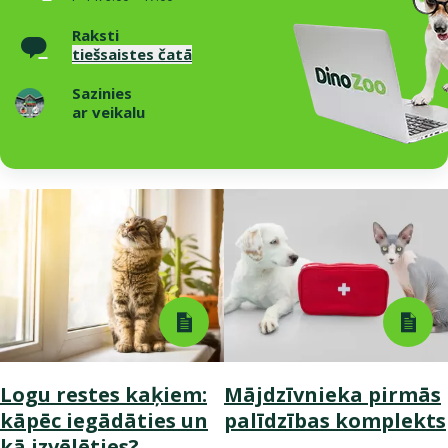
Raksti
tiešsaistes čatā
Sazinies
ar veikalu
Logu restes kaķiem:
Mājdzīvnieka pirmās
kāpēc iegādāties un
palīdzības komplekts
kā izvēlēties?