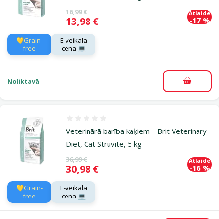
Oriģinālā cena
16,99 €
Atlaide
Cena
13,98 €
-17 %
💛Grain-
E-veikala
free
cena 💻
Noliktavā
Pievieno
Atsauksmes 0%
Veterinārā barība kaķiem – Brit Veterinary
Diet, Cat Struvite, 5 kg
Oriģinālā cena
36,99 €
Atlaide
Cena
30,98 €
-16 %
💛Grain-
E-veikala
free
cena 💻