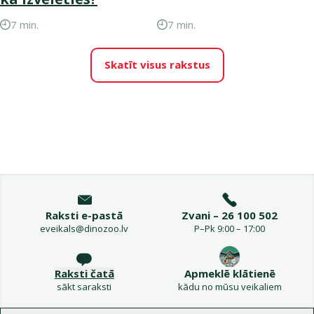
7 min.
7 min.
Skatīt visus rakstus
Raksti e-pastā
Zvani – 26 100 502
eveikals@dinozoo.lv
P–Pk 9:00 – 17:00
Raksti čatā
Apmeklē klātienē
sākt saraksti
kādu no mūsu veikaliem