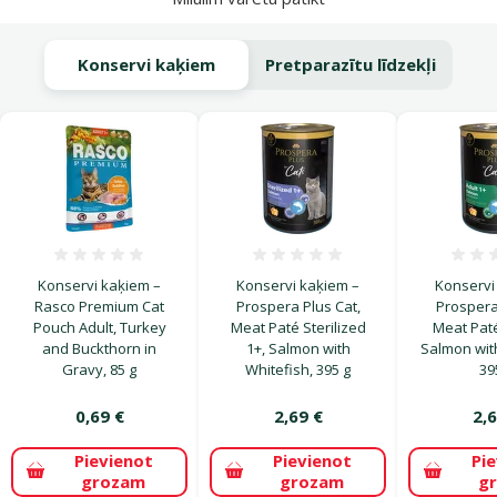
Konservi kaķiem
Pretparazītu līdzekļi
Atsauksmes 0%
Atsauksmes 0%
Konservi kaķiem –
Konservi kaķiem –
Konservi
Rasco Premium Cat
Prospera Plus Cat,
Prospera
Pouch Adult, Turkey
Meat Paté Sterilized
Meat Paté
and Buckthorn in
1+, Salmon with
Salmon with
Gravy, 85 g
Whitefish, 395 g
39
0,69 €
2,69 €
2,6
Pievienot
Pievienot
Pi
grozam
grozam
g