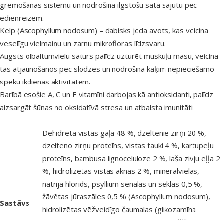
gremošanas sistēmu un nodrošina ilgstošu sāta sajūtu pēc
ēdienreizēm.
Kelp (Ascophyllum nodosum) – dabisks joda avots, kas veicina
veselīgu vielmaiņu un zarnu mikrofloras līdzsvaru.
Augsts olbaltumvielu saturs palīdz uzturēt muskuļu masu, veicina
tās atjaunošanos pēc slodzes un nodrošina kaķim nepieciešamo
spēku ikdienas aktivitātēm.
Barībā esošie A, C un E vitamīni darbojas kā antioksidanti, palīdz
aizsargāt šūnas no oksidatīvā stresa un atbalsta imunitāti.
Dehidrēta vistas gaļa 48 %, dzeltenie zirņi 20 %,
dzelteno zirņu proteīns, vistas tauki 4 %, kartupeļu
proteīns, bambusa lignoceluloze 2 %, laša zivju eļļa 2
%, hidrolizētas vistas aknas 2 %, minerālvielas,
nātrija hlorīds, psyllium sēnalas un sēklas 0,5 %,
žāvētas jūraszāles 0,5 % (Ascophyllum nodosum),
Sastāvs
hidrolizētas vēžveidīgo čaumalas (glikozamīna