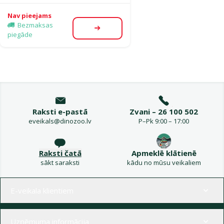
Nav pieejams
Bezmaksas
Apskatīt
piegāde
Raksti e-pastā
Zvani – 26 100 502
eveikals@dinozoo.lv
P–Pk 9:00 – 17:00
Raksti čatā
Apmeklē klātienē
sākt saraksti
kādu no mūsu veikaliem
Izvēlne kājenē
E-veikala klientiem
Uzņēmuma informācija