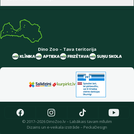
Dino Zoo – Tava teritorija
© 2017–2026 DinoZoo.lv – Labākais tavam mīlulim
Dizains
un
e-veikala izstrāde
–
PeckaDesign