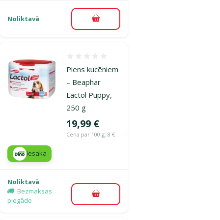
Noliktavā
Pievienot grozam
Atsauksmes 0%
Piens kucēniem
– Beaphar
Lactol Puppy,
250 g
Cena
19,99 €
Cena par 100 g: 8 €
iesaka
Noliktavā
Bezmaksas
Pievienot grozam
piegāde