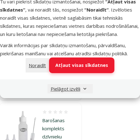
Tu vari piekrist sīkdatņu izmantošanai, nospiežot
“Atļaut visas
kucēniem –
sīkdatnes”
, vai noraidīt tās, nospiežot
“Noraidīt”
. Izvēloties
Royal Canin
noraidīt visas sīkdatnes, vietnē saglabāsim tikai tehniskās
SHN Baby Dog
sīkdatnes, kuras nepieciešamas vietnes darbības nodrošināšanai,
Milk, 0,4 kg
un kuru lietošanai nav nepieciešama lietotāja piekrišana.
Oriģinālā cena
30,99 €
Atlaide
Cena
24,98 €
-19 %
Vairāk informācijas par sīkdatņu izmantošanu, pārvaldīšanu,
piekrišanas mainīšanu vai atcelšanu atradīsi
sīkdatņu politikā
.
TOP cena
💛
Atļaut visas sīkdatnes
Noraidīt
Noliktavā
Bezmaksas
Pielāgot izvēli
Pievienot grozam
piegāde
Atsauksmes 0%
Barošanas
komplekts
dzīvnieku