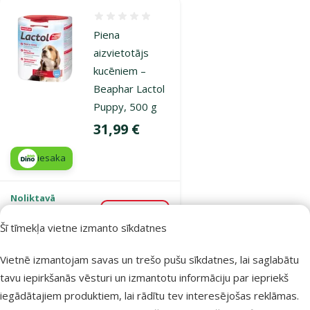
Atsauksmes 0%
Piena
aizvietotājs
kucēniem –
Beaphar Lactol
Puppy, 500 g
Cena
31,99 €
iesaka
Noliktavā
Bezmaksas
Pievienot grozam
piegāde
Šī tīmekļa vietne izmanto sīkdatnes
Vietnē izmantojam savas un trešo pušu sīkdatnes, lai saglabātu
Atsauksmes 0%
tavu iepirkšanās vēsturi un izmantotu informāciju par iepriekš
Mātes piena
iegādātajiem produktiem, lai rādītu tev interesējošas reklāmas.
aizvietotājs