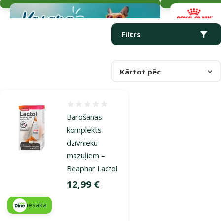
Parametriskais filtrs
Atlasītie filtri
Produkti kategorijā Barošanas komplekti kucēniem
Filtrs
Kārtot pēc
Atsauksmes 0%
Barošanas
komplekts
dzīvnieku
mazuļiem –
Beaphar Lactol
Cena
12,99 €
iesaka