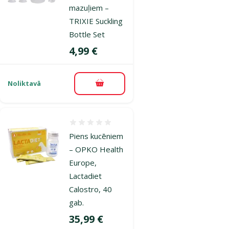
mazuļiem –
TRIXIE Suckling
Bottle Set
Cena
4,99 €
Noliktavā
Pievienot grozam
Atsauksmes 0%
Piens kucēniem
– OPKO Health
Europe,
Lactadiet
Calostro, 40
gab.
Cena
35,99 €