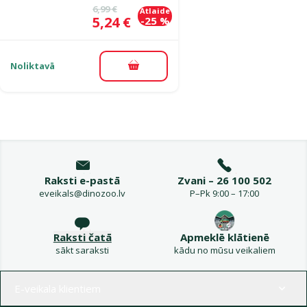
Oriģinālā cena
6,99 €
Atlaide
Cena
5,24 €
-25 %
Noliktavā
Pievienot grozam
Raksti e-pastā
Zvani – 26 100 502
eveikals@dinozoo.lv
P–Pk 9:00 – 17:00
Raksti čatā
Apmeklē klātienē
sākt saraksti
kādu no mūsu veikaliem
Izvēlne kājenē
E-veikala klientiem