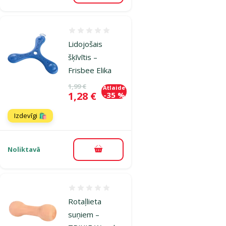
Atsauksmes 0%
Lidojošais
šķīvītis –
Frisbee Elika
Oriģinālā cena
1,99 €
Atlaide
Cena
1,28 €
-35 %
Izdevīgi 🛍️
Noliktavā
Pievienot grozam
Atsauksmes 0%
Rotaļlieta
suņiem –