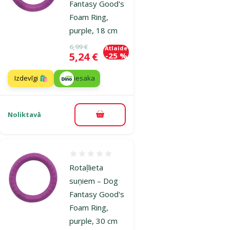
Fantasy Good's
Foam Ring,
purple, 18 cm
Oriģinālā cena
6,99 €
Atlaide
Cena
5,24 €
-25 %
Izdevīgi 🛍️
iesaka
Noliktavā
Pievienot grozam
Atsauksmes 0%
Rotaļlieta
suņiem – Dog
Fantasy Good's
Foam Ring,
purple, 30 cm