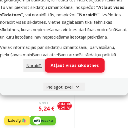
Tu vari piekrist sīkdatņu izmantošanai, nospiežot
“Atļaut visas
Izdevīgi 🛍️
iesaka
sīkdatnes”
, vai noraidīt tās, nospiežot
“Noraidīt”
. Izvēloties
noraidīt visas sīkdatnes, vietnē saglabāsim tikai tehniskās
Noliktavā
Pievienot grozam
sīkdatnes, kuras nepieciešamas vietnes darbības nodrošināšanai,
un kuru lietošanai nav nepieciešama lietotāja piekrišana.
Vairāk informācijas par sīkdatņu izmantošanu, pārvaldīšanu,
Atsauksmes 0%
piekrišanas mainīšanu vai atcelšanu atradīsi
sīkdatņu politikā
.
Lidojošais
šķīvītis suņiem
Atļaut visas sīkdatnes
Noraidīt
– Dog Fantasy
Good's Foam
Frisbee, purple,
Pielāgot izvēli
22 cm
Oriģinālā cena
6,99 €
Atlaide
Cena
5,24 €
-25 %
Izdevīgi 🛍️
iesaka