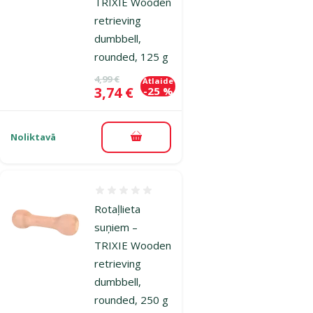
TRIXIE Wooden
retrieving
dumbbell,
rounded, 125 g
Oriģinālā cena
4,99 €
Atlaide
Cena
3,74 €
-25 %
Noliktavā
Pievienot grozam
Atsauksmes 0%
Rotaļlieta
suņiem –
TRIXIE Wooden
retrieving
dumbbell,
rounded, 250 g