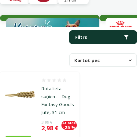
Aktuālie notikumi
Parametriskais filtrs
Atlasītie filtri
Produkti kategorijā Frisbijs/Aports
Filtrs
Kārtot pēc
Atsauksmes 0%
Rotaļlieta
suņiem – Dog
Fantasy Good's
Jute, 31 cm
Oriģinālā cena
3,99 €
Atlaide
Cena
2,98 €
-25 %