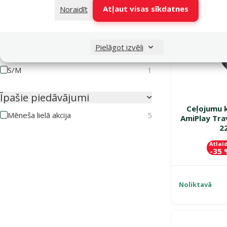
Atļaut visas sīkdatnes
Noraidīt
M
2
S
1
Pielāgot izvēli
M/L
1
S/M
1
Īpašie piedāvājumi
Ceļojumu k
Mēneša lielā akcija
5
AmiPlay Tra
2
Atlai
-35
Noliktavā