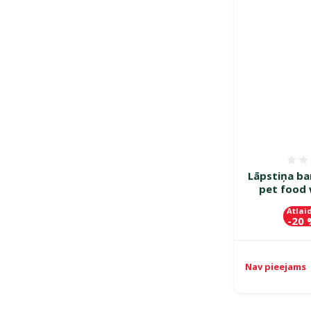
Lāpstiņa bar
pet food 
Atlai
-20
Nav pieejams