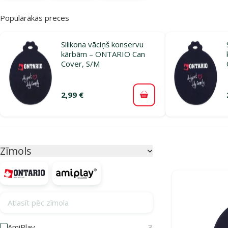
Populārākās preces
Silikona vāciņš konservu
kārbām – ONTARIO Can
Cover, S/M
2,99 €
Pievienot grozam
Parametriskais filtrs
Atlasītie filtri
Zīmols
Produkti katego
Atlasīt pēc zīmola
AmiPlay
3