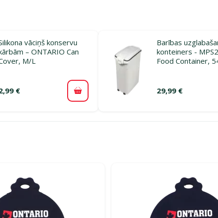
Silikona vāciņš konservu
Barības uzglabaša
kārbām – ONTARIO Can
konteiners - MPS2
Cover, M/L
Food Container, 54
2,99 €
29,99 €
Pievienot grozam
rijā Barības uzglabāšanas konteineri suņiem