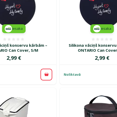
iesaka
iesaka
Atsauksmes 0%
Atsauk
vāciņš konservu kārbām –
Silikona vāciņš konserv
RIO Can Cover, S/M
ONTARIO Can Cover
Cena
Cena
2,99 €
2,99 €
Noliktavā
Pievienot grozam