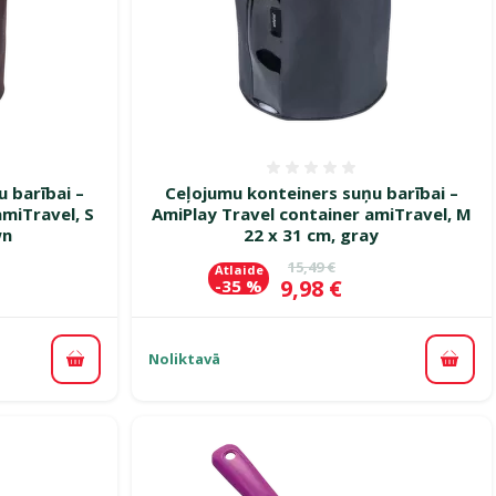
smes 0%
Atsauksmes 0%
 barībai –
Ceļojumu konteiners suņu barībai –
amiTravel, S
AmiPlay Travel container amiTravel, M
wn
22 x 31 cm, gray
ena
Oriģinālā cena
15,49 €
Atlaide
Cena
9,98 €
-35 %
Noliktavā
Pievienot grozam
Pievi