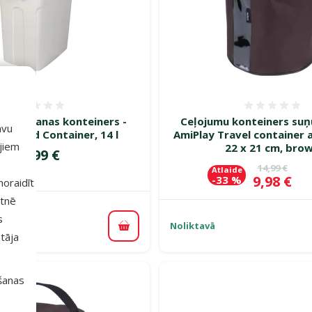
Atsauksmes 0%
Atsauk
zglabašanas konteiners -
Ceļojumu konteiners suņu
avu
o Food Container, 14 l
AmiPlay Travel container 
ajiem
22 x 21 cm, bro
Cena
15,99 €
Oriģinālā c
14,99 €
Atlaide
Cena
9,98 €
-33 %
 noraidīt
etnē
s
Noliktavā
Pievienot grozam
tāja
išanas