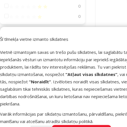
Atsauksmes 40%
0
Atsauksmes 20%
0
Materiāls
Šī tīmekļa vietne izmanto sīkdatnes
Audums
3
Barības u
Vietnē izmantojam savas un trešo pušu sīkdatnes, lai saglabātu t
MPS2, Ot
Latekss
1
iepirkšanās vēsturi un izmantotu informāciju par iepriekš iegādāt
Plastmasa
5
produktiem, lai rādītu tev interesējošas reklāmas. Tu vari piekrist
sīkdatņu izmantošanai, nospiežot
“Atļaut visas sīkdatnes”
, vai
Krāsa
tās, nospiežot
“Noraidīt”
. Izvēloties noraidīt visas sīkdatnes, vi
saglabāsim tikai tehniskās sīkdatnes, kuras nepieciešamas vietne
Noliktavā
Brūna
Daudzkrāsains
Gaiši brūna
Pelēka
Zila
darbības nodrošināšanai, un kuru lietošanai nav nepieciešama lieto
Produkta veids
piekrišana.
Barības uzglabāšanai
5
Vairāk informācijas par sīkdatņu izmantošanu, pārvaldīšanu, piekr
mainīšanu vai atcelšanu atradīsi
sīkdatņu politikā
.
Izmērs