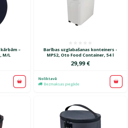
smes 0%
Atsauksmes 0%
u kārbām –
Barības uzglabašanas konteiners -
, M/L
MPS2, Oto Food Container, 54 l
Cena
29,99 €
Noliktavā
Pievienot grozam
Pievi
Bezmaksas piegāde