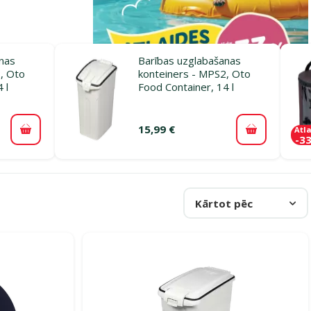
nas
Barības uzglabašanas
, Oto
konteiners - MPS2, Oto
 l
Food Container, 14 l
15,99 €
Atl
Pievienot grozam
Pievienot 
-3
Kārtot pēc