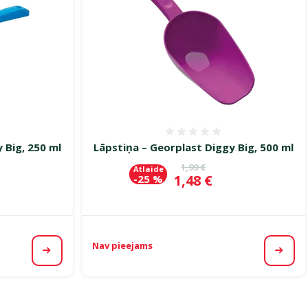
smes 0%
Atsauksmes 0%
 Big, 250 ml
Lāpstiņa – Georplast Diggy Big, 500 ml
ena
Oriģinālā cena
1,99 €
Atlaide
Cena
1,48 €
-25 %
Nav pieejams
Apskatīt
Apska