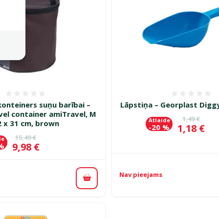
Atsauksmes 0%
Atsauk
onteiners suņu barībai –
Lāpstiņa – Georplast Diggy
vel container amiTravel, M
Oriģinālā c
1,49 €
Atlaide
2 x 31 cm, brown
Cena
1,18 €
-20 %
Oriģinālā cena
15,49 €
de
Cena
9,98 €
 %
Nav pieejams
Pievienot grozam