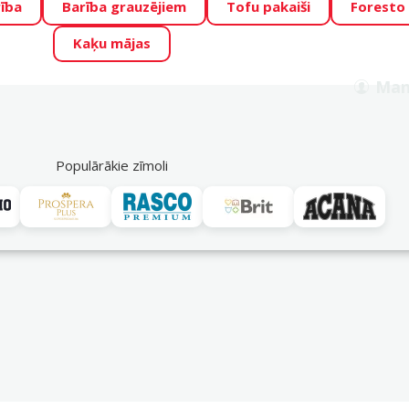
ība
Barība grauzējiem
Tofu pakaiši
Foresto
o Zoo piedāvā lieliskas cenas mīluļu TOP barībām! 🍖
→
Skat
Kaķu mājas
ADA ŪSAIŅI”!
Varbūt tieši Tavs mīlulis būs 2027. gada zvai
Man
Meklēt
als
Akciju piedāvājumi
Veikali
Pakalpojumi
P
39
Populārākie zīmoli
nas konteineri