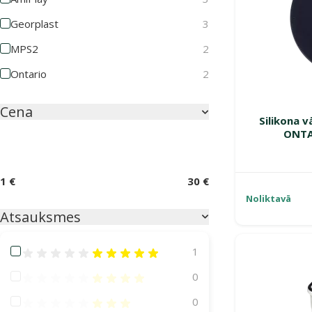
Georplast
3
MPS2
2
Ontario
2
Cena
Silikona 
ONTA
1 €
30 €
Noliktavā
Atsauksmes
Atsauksmes 100%
1
Atsauksmes 80%
0
Atsauksmes 60%
0