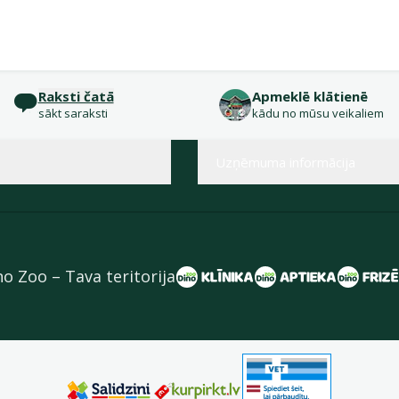
Raksti čatā
Apmeklē klātienē
sākt saraksti
kādu no mūsu veikaliem
Uzņēmuma informācija
no Zoo – Tava teritorija