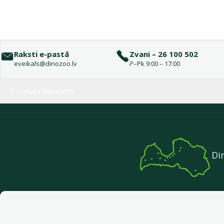
Raksti e-pastā
Zvani – 26 100 502
eveikals@dinozoo.lv
P–Pk 9:00 – 17:00
Izvēlne kājenē
E-veikala klientiem
Di