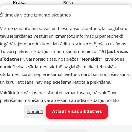
Krāsa
Bēša
Garums
38 cm
Šī tīmekļa vietne izmanto sīkdatnes
Augstums
40 cm
Zīmols
Magic Cat
Vietnē izmantojam savas un trešo pušu sīkdatnes, lai saglabātu
Numurs katalogā
46531
tavu iepirkšanās vēsturi un izmantotu informāciju par iepriekš
EAN
8595091762644
iegādātajiem produktiem, lai rādītu tev interesējošas reklāmas.
Tu vari piekrist sīkdatņu izmantošanai, nospiežot
“Atļaut visas
Labākais tavam mīlulim
sīkdatnes”
, vai noraidīt tās, nospiežot
“Noraidīt”
. Izvēloties
Dino Zoo iesaka
noraidīt visas sīkdatnes, vietnē saglabāsim tikai tehniskās
sīkdatnes, kuras nepieciešamas vietnes darbības nodrošināšanai,
un kuru lietošanai nav nepieciešama lietotāja piekrišana.
Vairāk informācijas par sīkdatņu izmantošanu, pārvaldīšanu,
piekrišanas mainīšanu vai atcelšanu atradīsi
sīkdatņu politikā
.
Atļaut visas sīkdatnes
Noraidīt
iesaka
Skrāpēšanas stabs
Meklēt produktu