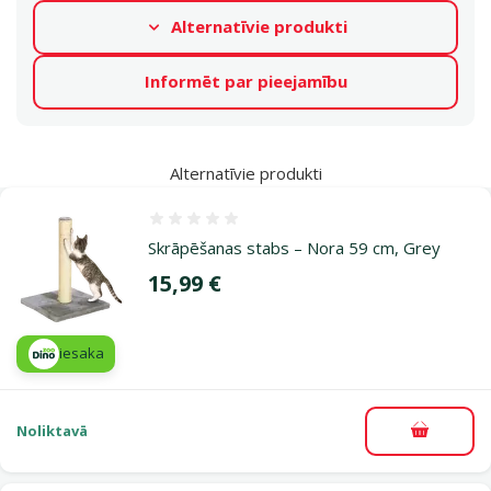
Alternatīvie produkti
Informēt par pieejamību
Alternatīvie produkti
Atsauksmes 0%
Skrāpēšanas stabs – Nora 59 cm, Grey
Cena
15,99 €
iesaka
Noliktavā
Pievieno