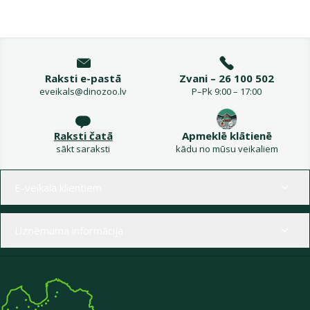
Raksti e-pastā
Zvani – 26 100 502
eveikals@dinozoo.lv
P–Pk 9:00 – 17:00
Raksti čatā
Apmeklē klātienē
sākt saraksti
kādu no mūsu veikaliem
Izvēlne kājenē
E-veikala klientiem
Uzņēmuma informācija