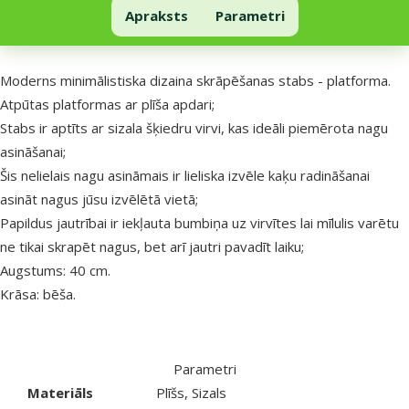
Skrāpēšanas stabs kaķiem – Magic Cat Helen, beige
Apraksts
Parametri
Uz lapas sākumu
superzoo.product.detail.content
Moderns minimālistiska dizaina skrāpēšanas stabs - platforma.
Atpūtas platformas ar plīša apdari;
Stabs ir aptīts ar sizala šķiedru virvi, kas ideāli piemērota nagu
asināšanai;
Šis nelielais nagu asināmais ir lieliska izvēle kaķu radināšanai
asināt nagus jūsu izvēlētā vietā;
Papildus jautrībai ir iekļauta bumbiņa uz virvītes lai mīlulis varētu
ne tikai skrapēt nagus, bet arī jautri pavadīt laiku;
Augstums: 40 cm.
Krāsa: bēša.
Parametri
Materiāls
Plīšs, Sizals