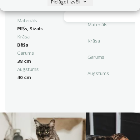
kaķiem – Magic Cat
Pielāgot izvēli
Vy
Helen, beige
Materiāls
Materiāls
Plīšs, Sizals
Krāsa
Krāsa
Bēša
Garums
Garums
38 cm
Augstums
Augstums
40 cm