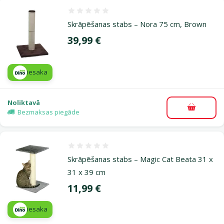
Atsauksmes 0%
Skrāpēšanas stabs – Nora 75 cm, Brown
Cena
39,99 €
iesaka
Noliktavā
Pievieno
Bezmaksas piegāde
Atsauksmes 0%
Skrāpēšanas stabs – Magic Cat Beata 31 x
31 x 39 cm
Cena
11,99 €
iesaka