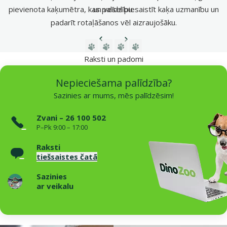
pievienota kaķumētra, kas palīdz piesaistīt kaķa uzmanību un
un veselību.
padarīt rotaļāšanos vēl aizraujošāku.
Iepriekšējā lapa
Nākamā lapa
Dodieties uz lapu 1
Dodieties uz lapu 2
Dodieties uz lapu 3
Dodieties uz lapu 4
Raksti un padomi
Nepieciešama palīdzība?
Sazinies ar mums, mēs palīdzēsim!
Zvani – 26 100 502
P–Pk 9:00 – 17:00
Raksti
tiešsaistes čatā
Sazinies
ar veikalu