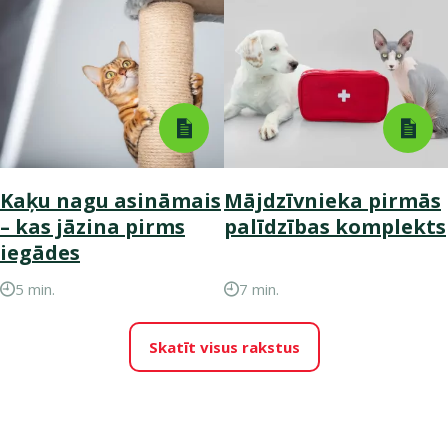
Kaķu nagu asināmais
Mājdzīvnieka pirmās
– kas jāzina pirms
palīdzības komplekts
iegādes
5 min.
7 min.
Skatīt visus rakstus