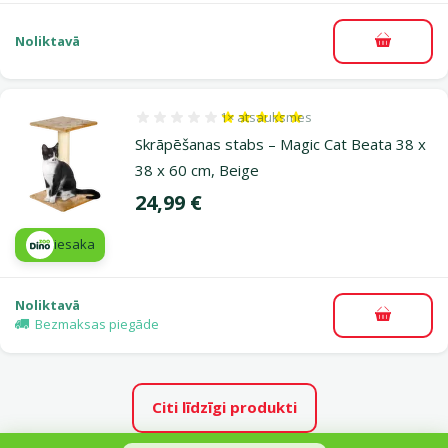
Noliktavā
Pievieno
1×
atsauksmes
Atsauksmes 100%, reitingu skaits: 1
Skrāpēšanas stabs – Magic Cat Beata 38 x
38 x 60 cm, Beige
Cena
24,99 €
iesaka
Noliktavā
Pievieno
Bezmaksas piegāde
Citi līdzīgi produkti