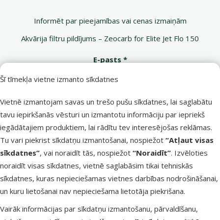
Informēt par pieejamības vai cenas izmaiņām
Akvārija filtru pildījums – Zeocarb for Elite Jet Flo 150
E-pasts *
Šī tīmekļa vietne izmanto sīkdatnes
Vietnē izmantojam savas un trešo pušu sīkdatnes, lai saglabātu
Nosūtīt
tavu iepirkšanās vēsturi un izmantotu informāciju par iepriekš
iegādātajiem produktiem, lai rādītu tev interesējošas reklāmas.
Tu vari piekrist sīkdatņu izmantošanai, nospiežot
“Atļaut visas
sīkdatnes”
, vai noraidīt tās, nospiežot
“Noraidīt”
. Izvēloties
Raksti e-pastā
Zvani – 26 100 502
noraidīt visas sīkdatnes, vietnē saglabāsim tikai tehniskās
eveikals@dinozoo.lv
P–Pk 9:00 – 17:00
sīkdatnes, kuras nepieciešamas vietnes darbības nodrošināšanai,
un kuru lietošanai nav nepieciešama lietotāja piekrišana.
Raksti čatā
Apmeklē klātienē
Vairāk informācijas par sīkdatņu izmantošanu, pārvaldīšanu,
sākt saraksti
kādu no mūsu veikaliem