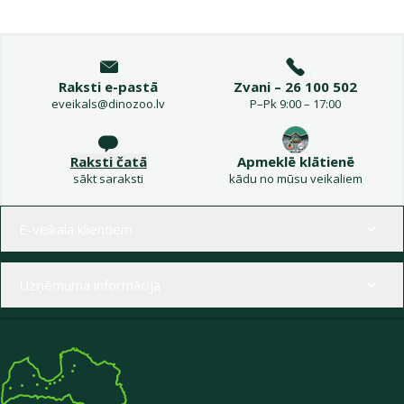
Raksti e-pastā
Zvani – 26 100 502
eveikals@dinozoo.lv
P–Pk 9:00 – 17:00
Raksti čatā
Apmeklē klātienē
sākt saraksti
kādu no mūsu veikaliem
Izvēlne kājenē
E-veikala klientiem
Uzņēmuma informācija