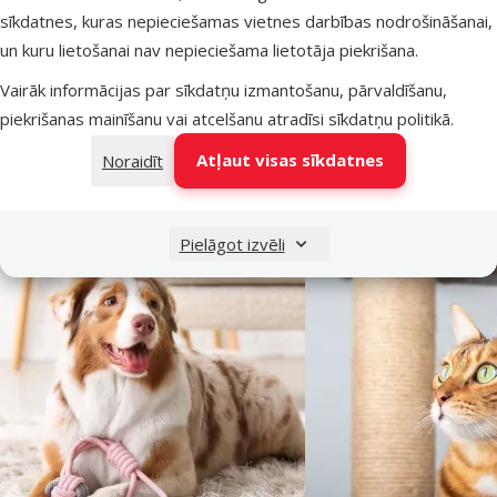
Suņa lielums
Mazs, Vidējs
sīkdatnes, kuras nepieciešamas vietnes darbības nodrošināšanai,
Suņa vecums
Kucēns, Pieaudzis, Seniors
un kuru lietošanai nav nepieciešama lietotāja piekrišana.
Materiāls
Gumija
Vairāk informācijas par sīkdatņu izmantošanu, pārvaldīšanu,
Krāsa
Zilzaļa
piekrišanas mainīšanu vai atcelšanu atradīsi
sīkdatņu politikā
.
Diametrs
6 cm
Atļaut visas sīkdatnes
Noraidīt
Zīmols
TRIXIE
Numurs katalogā
87131
EAN
4011905329413
Pielāgot izvēli