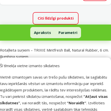
Citi līdzīgi produkti
Rotaļlieta suņiem – TRIXIE Mintfresh Ball, Natural Rubber, 6 cm
Apraksts
Parametri
Uz lapas sākumu
superzoo.product.detail.content
Rotaļlieta suņiem – TRIXIE Mintfresh Ball, Natural Rubber, 6 cm.
Bumbiņa suņiem.
Izgatavota no dabīgas gumijas;
Šī tīmekļa vietne izmanto sīkdatnes
Ar piparmētru garšu;
Palīdz uzturēt labu mutes dobuma higiēnu, kā arī masē
Vietnē izmantojam savas un trešo pušu sīkdatnes, lai saglabātu
smaganas;
tavu iepirkšanās vēsturi un izmantotu informāciju par iepriekš
Novērš zobakmens veidošanos.
iegādātajiem produktiem, lai rādītu tev interesējošas reklāmas.
Diametrs: 6 cm.
Tu vari piekrist sīkdatņu izmantošanai, nospiežot
“Atļaut visas
sīkdatnes”
, vai noraidīt tās, nospiežot
“Noraidīt”
. Izvēloties
Parametri
noraidīt visas sīkdatnes, vietnē saglabāsim tikai tehniskās