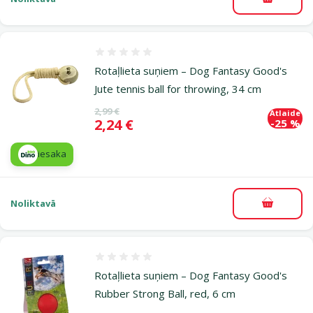
Pievieno
Atsauksmes 0%
Rotaļlieta suņiem – Dog Fantasy Good's
Jute tennis ball for throwing, 34 cm
Oriģinālā cena
2,99 €
Atlaide
Cena
2,24 €
-25 %
iesaka
Noliktavā
Pievieno
Atsauksmes 0%
Rotaļlieta suņiem – Dog Fantasy Good's
Rubber Strong Ball, red, 6 cm