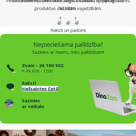
vēlas saviem mīluļiem nodrošināt vislabāko aprūpi un dzīves
saimniekiem, nodrošinot augstu kvalitāti un pielāgotus
produktus dažādām vajadzībām.
kvalitāti.
Iepriekšējā lapa
Nākamā lapa
Dodieties uz lapu 1
Dodieties uz lapu 2
Dodieties uz lapu 3
Raksti un padomi
Nepieciešama palīdzība?
Sazinies ar mums, mēs palīdzēsim!
Zvani – 26 100 502
P–Pk 9:00 – 17:00
Raksti
tiešsaistes čatā
Sazinies
ar veikalu