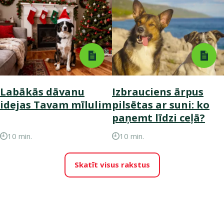
Labākās dāvanu
Izbrauciens ārpus
idejas Tavam mīlulim
pilsētas ar suni: ko
paņemt līdzi ceļā?
10 min.
10 min.
Skatīt visus rakstus