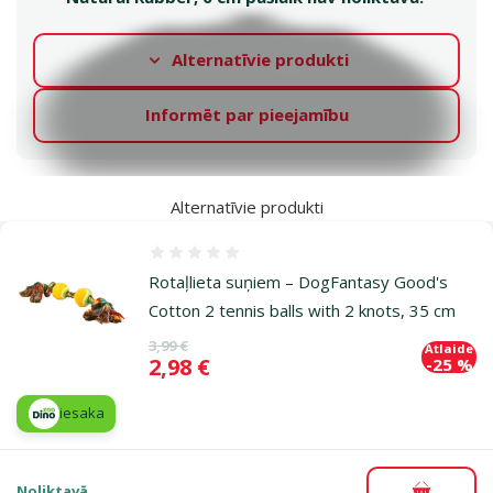
Alternatīvie produkti
Informēt par pieejamību
Alternatīvie produkti
Atsauksmes 0%
Rotaļlieta suņiem – DogFantasy Good's
Cotton 2 tennis balls with 2 knots, 35 cm
Oriģinālā cena
3,99 €
Atlaide
Cena
2,98 €
-25 %
iesaka
Noliktavā