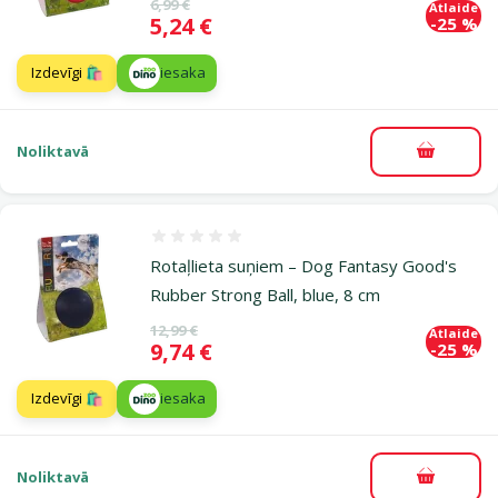
Oriģinālā cena
6,99 €
Atlaide
Cena
5,24 €
-25 %
Izdevīgi 🛍️
iesaka
Noliktavā
Pievieno
Atsauksmes 0%
Rotaļlieta suņiem – Dog Fantasy Good's
Rubber Strong Ball, blue, 8 cm
Oriģinālā cena
12,99 €
Atlaide
Cena
9,74 €
-25 %
Izdevīgi 🛍️
iesaka
Noliktavā
Pievieno