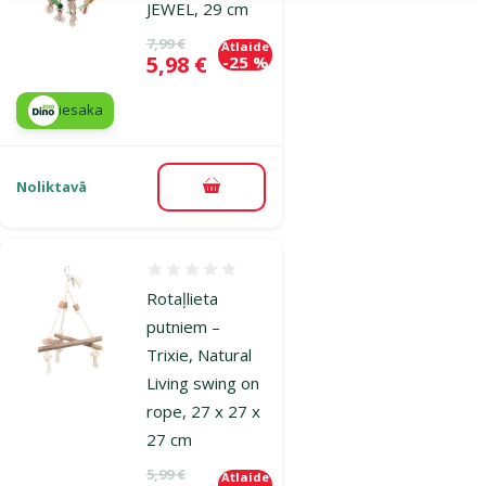
JEWEL, 29 cm
Oriģinālā cena
7,99 €
Atlaide
Cena
5,98 €
-25 %
iesaka
Noliktavā
Pievienot grozam
Atsauksmes 0%
Rotaļlieta
putniem –
Trixie, Natural
Living swing on
rope, 27 x 27 x
27 cm
Oriģinālā cena
5,99 €
Atlaide