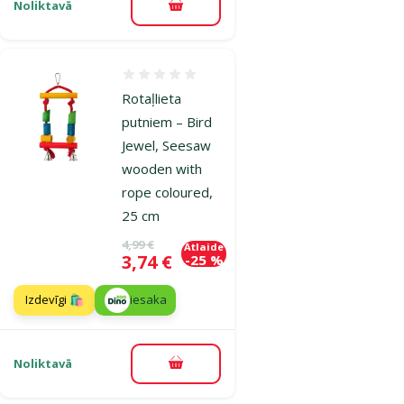
Noliktavā
Pievienot grozam
Atsauksmes 0%
Rotaļlieta
putniem – Bird
Jewel, Seesaw
wooden with
rope coloured,
25 cm
Oriģinālā cena
4,99 €
Atlaide
Cena
3,74 €
-25 %
Izdevīgi 🛍️
iesaka
Noliktavā
Pievienot grozam