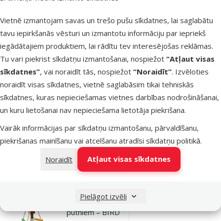
Rotaļlieta
putniem – Bird
Vietnē izmantojam savas un trešo pušu sīkdatnes, lai saglabātu
Jewel, Seesaw
tavu iepirkšanās vēsturi un izmantotu informāciju par iepriekš
coloured with
iegādātajiem produktiem, lai rādītu tev interesējošas reklāmas.
ropes, 40 x 32
Tu vari piekrist sīkdatņu izmantošanai, nospiežot
“Atļaut visas
cm
sīkdatnes”
, vai noraidīt tās, nospiežot
“Noraidīt”
. Izvēloties
Oriģinālā cena
6,99 €
noraidīt visas sīkdatnes, vietnē saglabāsim tikai tehniskās
Atlaide
Cena
5,24 €
-25 %
sīkdatnes, kuras nepieciešamas vietnes darbības nodrošināšanai,
un kuru lietošanai nav nepieciešama lietotāja piekrišana.
Izdevīgi 🛍️
iesaka
Vairāk informācijas par sīkdatņu izmantošanu, pārvaldīšanu,
piekrišanas mainīšanu vai atcelšanu atradīsi
sīkdatņu politikā
.
Noliktavā
Pievienot grozam
Atļaut visas sīkdatnes
Noraidīt
Atsauksmes 0%
Pielāgot izvēli
Rotaļlieta
putniem – BIRD