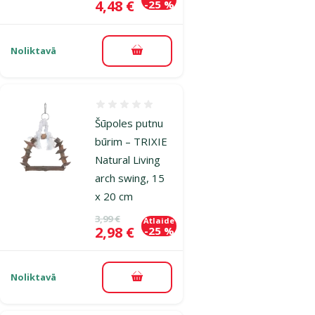
Cena
4,48 €
-25 %
Noliktavā
Pievienot grozam
Atsauksmes 0%
Šūpoles putnu
būrim – TRIXIE
Natural Living
arch swing, 15
x 20 cm
Oriģinālā cena
3,99 €
Atlaide
Cena
2,98 €
-25 %
Noliktavā
Pievienot grozam