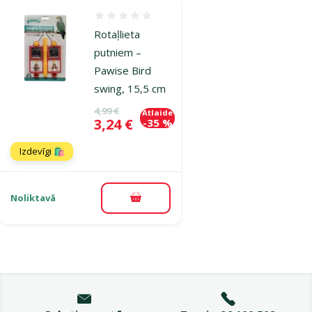
Atsauksmes 0%
Rotaļlieta
putniem –
Pawise Bird
swing, 15,5 cm
Oriģinālā cena
4,99 €
Atlaide
Cena
3,24 €
-35 %
Izdevīgi 🛍️
Noliktavā
Pievienot grozam