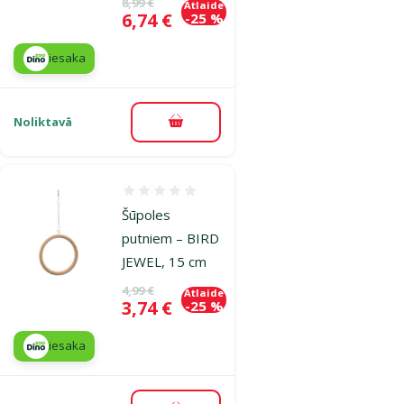
Oriģinālā cena
8,99 €
Atlaide
Cena
6,74 €
-25 %
iesaka
Noliktavā
Pievienot grozam
Atsauksmes 0%
Šūpoles
putniem – BIRD
JEWEL, 15 cm
Oriģinālā cena
4,99 €
Atlaide
Cena
3,74 €
-25 %
iesaka