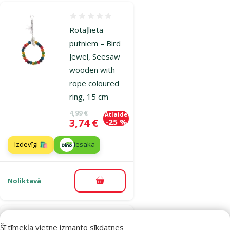
Atsauksmes 0%
Rotaļlieta
putniem – Bird
Jewel, Seesaw
wooden with
rope coloured
ring, 15 cm
Oriģinālā cena
4,99 €
Atlaide
Cena
3,74 €
-25 %
Izdevīgi 🛍️
iesaka
Noliktavā
Pievienot grozam
Atsauksmes 0%
Šī tīmekļa vietne izmanto sīkdatnes