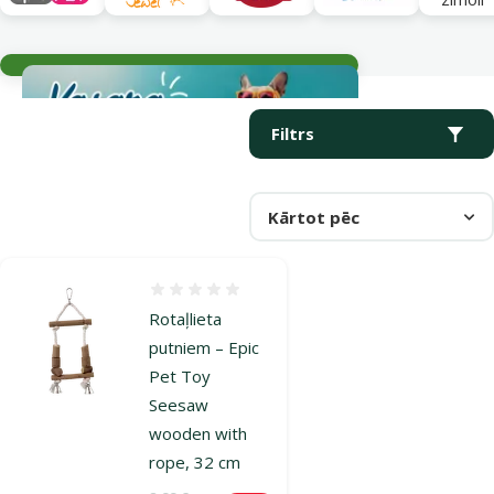
Aktuālie notikumi
Parametriskais filtrs
Atlasītie filtri
Produkti kategorijā Šūpolītes
Filtrs
Kārtot pēc
Atsauksmes 0%
Rotaļlieta
putniem – Epic
Pet Toy
Seesaw
wooden with
rope, 32 cm