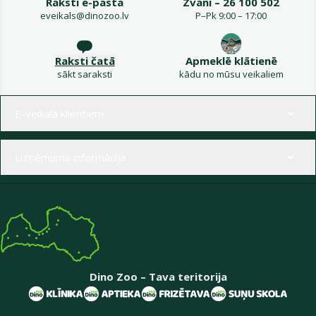
Raksti e-pastā
Zvani – 26 100 502
eveikals@dinozoo.lv
P–Pk 9:00 – 17:00
Raksti čatā
Apmeklē klātienē
sākt saraksti
kādu no mūsu veikaliem
Izvēlne kājenē
E-veikala klientiem
Uzņēmuma informācija
Dino Zoo – Tava teritorija