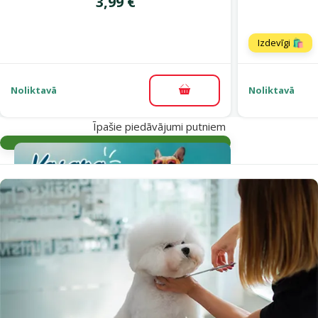
Cena
3,99 €
Izdevīgi 🛍️
Noliktavā
Noliktavā
Pievienot grozam
Īpašie piedāvājumi putniem