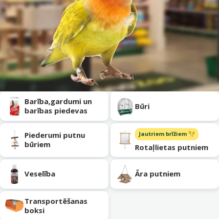
Apakškategorija
Barība,gardumi un
Būri
barības piedevas
Piederumi putnu
Jautriem brīžiem 🪇
būriem
Rotaļlietas putniem
Veselība
Āra putniem
Transportēšanas
boksi