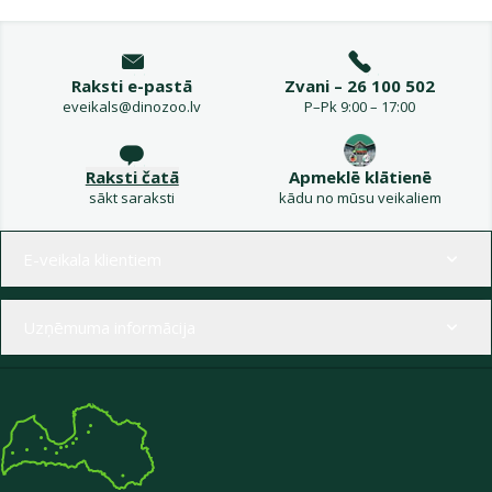
Raksti e-pastā
Zvani – 26 100 502
eveikals@dinozoo.lv
P–Pk 9:00 – 17:00
Raksti čatā
Apmeklē klātienē
sākt saraksti
kādu no mūsu veikaliem
Izvēlne kājenē
E-veikala klientiem
Uzņēmuma informācija