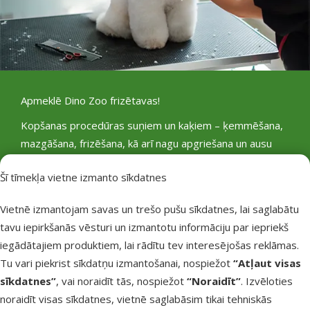
Apmeklē
Dino Zoo frizētavas!
Kopšanas procedūras suņiem un kaķiem – ķemmēšana,
mazgāšana, frizēšana, kā arī nagu apgriešana un ausu
tīrīšana.
Šī tīmekļa vietne izmanto sīkdatnes
Pieteikt vizīti
Vietnē izmantojam savas un trešo pušu sīkdatnes, lai saglabātu
tavu iepirkšanās vēsturi un izmantotu informāciju par iepriekš
iegādātajiem produktiem, lai rādītu tev interesējošas reklāmas.
Tu vari piekrist sīkdatņu izmantošanai, nospiežot
“Atļaut visas
sīkdatnes”
, vai noraidīt tās, nospiežot
“Noraidīt”
. Izvēloties
noraidīt visas sīkdatnes, vietnē saglabāsim tikai tehniskās