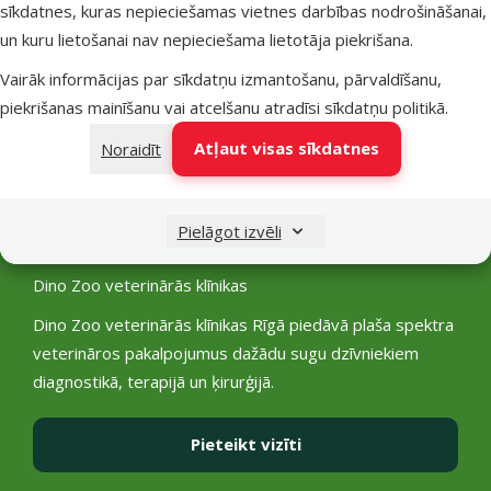
sīkdatnes, kuras nepieciešamas vietnes darbības nodrošināšanai,
un kuru lietošanai nav nepieciešama lietotāja piekrišana.
Vairāk informācijas par sīkdatņu izmantošanu, pārvaldīšanu,
piekrišanas mainīšanu vai atcelšanu atradīsi
sīkdatņu politikā
.
Atļaut visas sīkdatnes
Noraidīt
Pielāgot izvēli
Dino Zoo
veterinārās klīnikas
Dino Zoo veterinārās klīnikas Rīgā piedāvā plaša spektra
veterināros pakalpojumus dažādu sugu dzīvniekiem
diagnostikā, terapijā un ķirurģijā.
Pieteikt vizīti