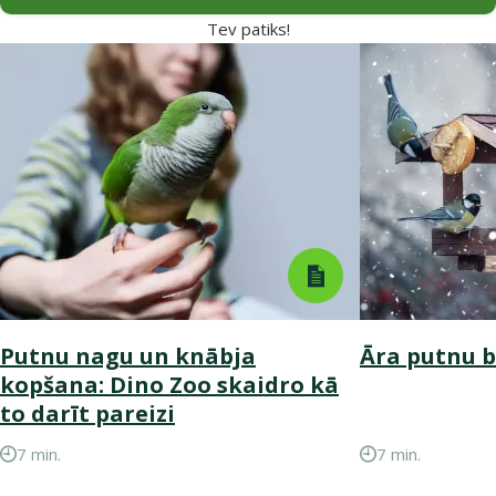
Tev patiks!
Putnu nagu un knābja
Āra putnu 
kopšana: Dino Zoo skaidro kā
to darīt pareizi
7 min.
7 min.