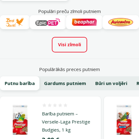
Populāri preču zīmoli putniem
Visi zīmoli
Populārākās preces putniem
Putnu barība
Gardums putniem
Būri un voljēri
R
Atsauksmes 0%
Barība putniem –
Versele-Laga Prestige
Budgies, 1 kg