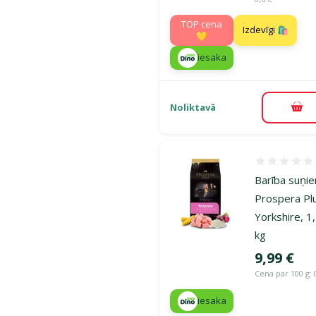
TOP cena
Izdevīgi 🛍️
💛
iesaka
Noliktavā
Pie
Atsauksmes
Barība suņi
Prospera Pl
Yorkshire, 1
kg
Cena
9,99 €
Cena par 100 g: 
iesaka