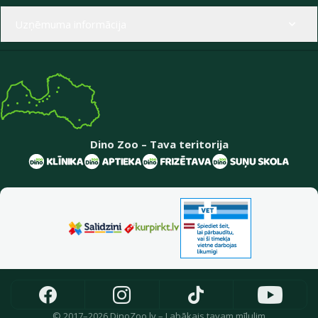
Uzņēmuma informācija
Dino Zoo – Tava teritorija
© 2017–2026 DinoZoo.lv – Labākais tavam mīlulim