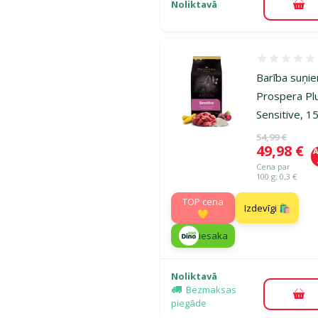
Noliktavā
Pie
Atsauksmes
Barība suņi
Prospera Pl
Sensitive, 1
Oriģinālā ce
54,99 €
Cena
49,98 €
A
Cena par
100 g: 0,3 €
TOP cena
Izdevīgi 🛍️
💛
iesaka
Noliktavā
Bezmaksas
Pie
piegāde