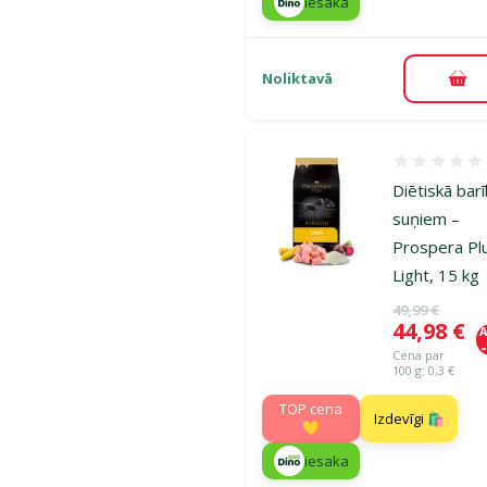
iesaka
Noliktavā
Pie
Atsauksmes
Diētiskā bar
suņiem –
Prospera Pl
Light, 15 kg
Oriģinālā ce
49,99 €
Cena
44,98 €
A
Cena par
100 g: 0,3 €
TOP cena
Izdevīgi 🛍️
💛
iesaka