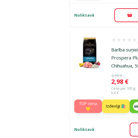
Noliktavā
Pie
Atsauksmes 1
Barība suņi
Prospera Pl
Chihuahua, 
Oriģinālā ce
4,99 €
Cena
2,98 €
Cena par 100 g:
0,6 €
TOP cena
Izdevīgi 🛍️
💛
Noliktavā