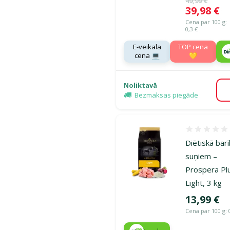
49,99 €
Cena
39,98 €
Cena par 100 g:
0,3 €
E-veikala
TOP cena
cena 💻
💛
Noliktavā
Bezmaksas piegāde
Atsauksmes
Diētiskā bar
suņiem –
Prospera Pl
Light, 3 kg
Cena
13,99 €
Cena par 100 g: 