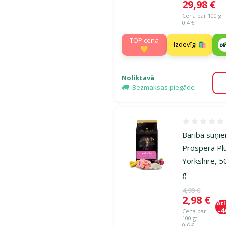
Cena
29,98 €
Cena par 100 g:
0,4 €
TOP cena
Izdevīgi 🛍️
💛
Noliktavā
Bezmaksas piegāde
Atsauksmes
Barība suņi
Prospera Pl
Yorkshire, 5
g
Oriģinālā ce
4,99 €
Cena
2,98 €
At
-
Cena par
100 g:
0,6 €