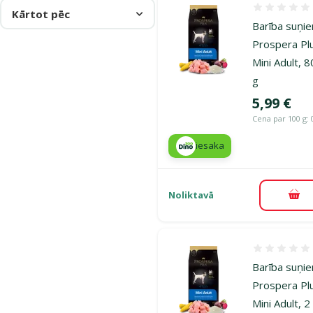
Atsauksmes
Kārtot pēc
Barība suņi
Prospera Pl
Mini Adult, 
g
Cena
5,99 €
Cena par 100 g: 
iesaka
Noliktavā
Pie
Atsauksmes
Barība suņi
Prospera Pl
Mini Adult, 2