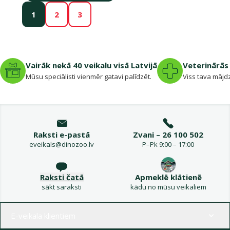
1
2
3
Vairāk nekā 40 veikalu visā Latvijā
Veterinārās 
Mūsu speciālisti vienmēr gatavi palīdzēt.
Viss tava mājdz
Raksti e-pastā
Zvani – 26 100 502
eveikals@dinozoo.lv
P–Pk 9:00 – 17:00
Raksti čatā
Apmeklē klātienē
sākt saraksti
kādu no mūsu veikaliem
Izvēlne kājenē
E-veikala klientiem