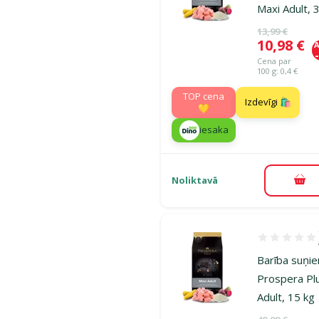
Maxi Adult, 
Oriģinālā ce
13,99 €
Cena
10,98 €
A
Cena par
100 g: 0,4 €
TOP cena
Izdevīgi 🛍️
💛
iesaka
Noliktavā
Pie
Atsauksmes 1
Barība suņi
Prospera Pl
Adult, 15 kg
Oriģinālā ce