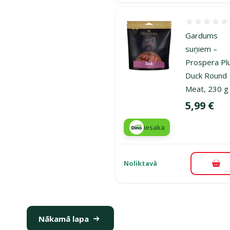
Atsauksmes
Gardums
suņiem –
Prospera Pl
Duck Round
Meat, 230 g
Cena
5,99 €
iesaka
Noliktavā
Pie
Nākamā lapa