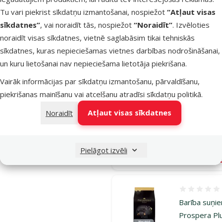
Tu vari piekrist sīkdatņu izmantošanai, nospiežot
“Atļaut visas
Atsauksmes
sīkdatnes”
, vai noraidīt tās, nospiežot
“Noraidīt”
. Izvēloties
Barī­ba suņi
noraidīt visas sīkdatnes, vietnē saglabāsim tikai tehniskās
Prospera Pl
sīkdatnes, kuras nepieciešamas vietnes darbības nodrošināšanai,
Medium Adul
un kuru lietošanai nav nepieciešama lietotāja piekrišana.
3 kg
Vairāk informācijas par sīkdatņu izmantošanu, pārvaldīšanu,
Cena
13,99 €
piekrišanas mainīšanu vai atcelšanu atradīsi
sīkdatņu politikā
.
Cena par 100 g: 
Atļaut visas sīkdatnes
Noraidīt
iesaka
Pielāgot izvēli
Noliktavā
Pie
Atsauksmes
Barība suņi
Prospera Pl