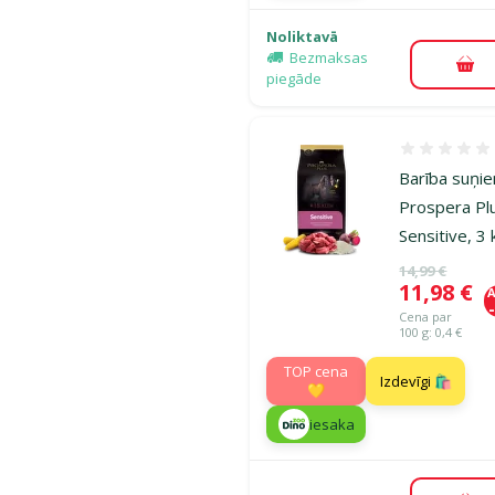
Noliktavā
Bezmaksas
Pie
piegāde
Atsauksmes
Barība suņi
Prospera Pl
Sensitive, 3 
Oriģinālā ce
14,99 €
Cena
11,98 €
A
Cena par
100 g: 0,4 €
TOP cena
Izdevīgi 🛍️
💛
iesaka