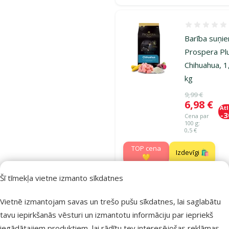
Atsauksmes
Barība suņi
Prospera Pl
Chihuahua, 1
kg
Oriģinālā ce
9,99 €
Cena
6,98 €
At
-
Cena par
100 g:
0,5 €
TOP cena
Izdevīgi 🛍️
💛
iesaka
Šī tīmekļa vietne izmanto sīkdatnes
Vietnē izmantojam savas un trešo pušu sīkdatnes, lai saglabātu
Noliktavā
Pie
tavu iepirkšanās vēsturi un izmantotu informāciju par iepriekš
iegādātajiem produktiem, lai rādītu tev interesējošas reklāmas.