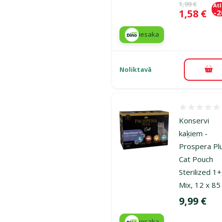
Oriģinālā ce
1,99 €
At
Cena
1,58 €
-
iesaka
Noliktavā
Pie
Atsauksmes
Konservi
kaķiem -
Prospera Pl
Cat Pouch
Sterilized 1+
Mix, 12 x 85
Cena
9,99 €
iesaka