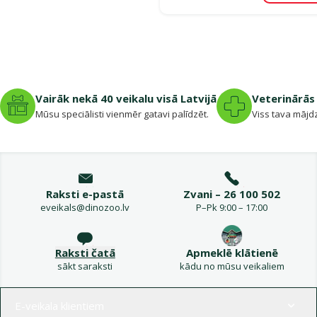
Vairāk nekā 40 veikalu visā Latvijā
Veterinārās 
Mūsu speciālisti vienmēr gatavi palīdzēt.
Viss tava mājdz
Raksti e-pastā
Zvani – 26 100 502
eveikals@dinozoo.lv
P–Pk 9:00 – 17:00
Raksti čatā
Apmeklē klātienē
sākt saraksti
kādu no mūsu veikaliem
Izvēlne kājenē
E-veikala klientiem