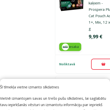
kaķiem -
Prospera Pl
Cat Pouch Ad
1+, Mix, 12 
g
Cena
9,99 €
iesaka
Noliktavā
Pie
Atsauksmes
Šī tīmekļa vietne izmanto sīkdatnes
Gardums
suņiem –
Vietnē izmantojam savas un trešo pušu sīkdatnes, lai saglabātu
Prospera Pl
tavu iepirkšanās vēsturi un izmantotu informāciju par iepriekš
Beef Bits, 2