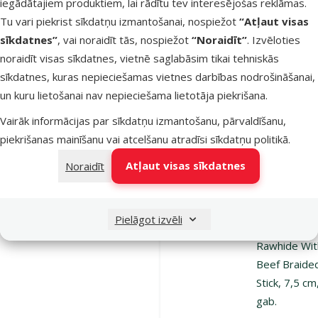
iegādātajiem produktiem, lai rādītu tev interesējošas reklāmas.
g
Tu vari piekrist sīkdatņu izmantošanai, nospiežot
“Atļaut visas
Cena
5,99 €
sīkdatnes”
, vai noraidīt tās, nospiežot
“Noraidīt”
. Izvēloties
noraidīt visas sīkdatnes, vietnē saglabāsim tikai tehniskās
iesaka
sīkdatnes, kuras nepieciešamas vietnes darbības nodrošināšanai,
un kuru lietošanai nav nepieciešama lietotāja piekrišana.
Noliktavā
Vairāk informācijas par sīkdatņu izmantošanu, pārvaldīšanu,
Pie
piekrišanas mainīšanu vai atcelšanu atradīsi
sīkdatņu politikā
.
Atļaut visas sīkdatnes
Noraidīt
Atsauksmes
Gardums
suņiem –
Pielāgot izvēli
Prospera Pl
Rawhide Wit
Beef Braide
Stick, 7,5 cm
gab.