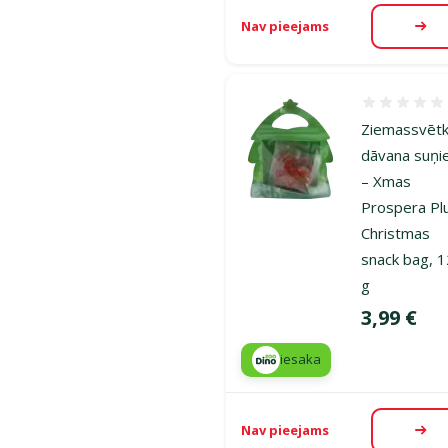
Nav pieejams
Aps
Atsauksmes
Ziemassvēt
dāvana suņ
– Xmas
Prospera Pl
Christmas
snack bag, 
g
Cena
3,99 €
iesaka
Nav pieejams
Aps