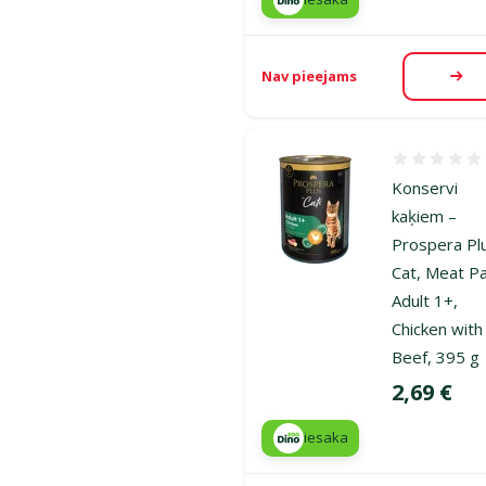
Nav pieejams
Aps
Atsauksmes
Konservi
kaķiem –
Prospera Pl
Cat, Meat P
Adult 1+,
Chicken with
Beef, 395 g
Cena
2,69 €
iesaka