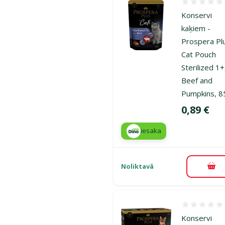
Atsauksmes
Konservi
kaķiem -
Prospera Pl
Cat Pouch
Sterilized 1+
Beef and
Pumpkins, 8
Cena
0,89 €
iesaka
Noliktavā
Pie
Atsauksmes
Konservi