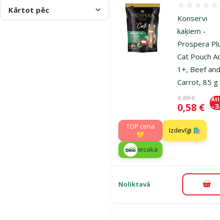
Atsauksmes
Kārtot pēc
Konservi
kaķiem -
Prospera Pl
Cat Pouch Ad
1+, Beef an
Carrot, 85 g
Oriģinālā ce
0,89 €
At
Cena
0,58 €
-
TOP cena
Izdevīgi 🛍️
💛
iesaka
Noliktavā
Pie