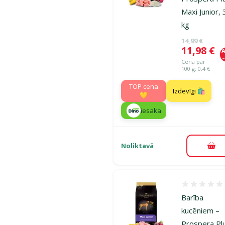
Maxi Junior, 
kg
Oriģinālā ce
14,99 €
Cena
11,98 €
A
Cena par
100 g: 0,4 €
TOP cena
Izdevīgi 🛍️
💛
iesaka
Noliktavā
Pie
Atsauksmes
Barība
kucēniem –
Prospera Pl