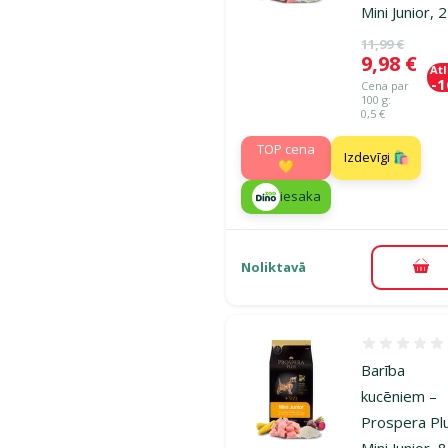
Mini Junior, 
Oriģinālā ce
11,99 €
Cena
9,98 €
At
-
Cena par
100 g:
0,5 €
TOP cena
Izdevīgi 🛍️
💛
iesaka
Noliktavā
Pie
Atsauksmes
Barība
kucēniem –
Prospera Pl
Mini Junior, 