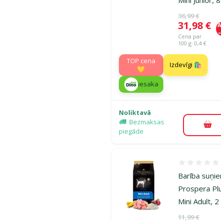
Oriģinālā ce
36,99 €
Cena
31,98 €
A
Cena par
100 g: 0,4 €
TOP cena
Izdevīgi 🛍️
💛
iesaka
Noliktavā
Bezmaksas
Pie
piegāde
Atsauksmes
Barība suņi
Prospera Pl
Mini Adult, 2
Oriģinālā ce
11,99 €