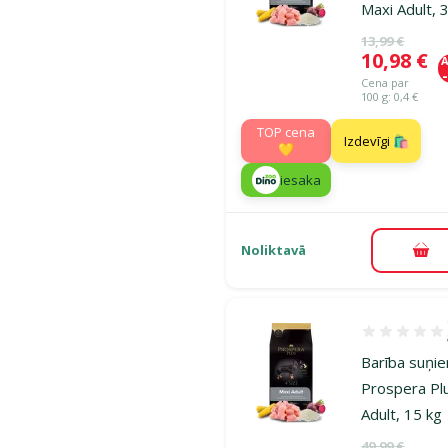
Maxi Adult, 
Oriģinālā ce
13,99 €
Cena
10,98 €
A
Cena par
100 g: 0,4 €
TOP cena
Izdevīgi 🛍️
💛
iesaka
Noliktavā
Pie
Atsauksmes 1
Barība suņi
Prospera Pl
Adult, 15 kg
Oriģinālā ce
49,99 €