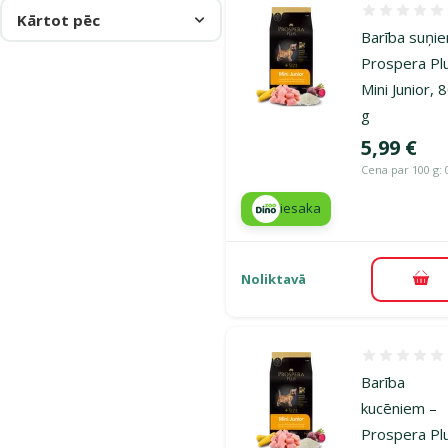
Atsauksmes
Kārtot pēc
Barība suņi
Prospera Pl
Mini Junior, 
g
Cena
5,99 €
Cena par 100 g: 
iesaka
Noliktavā
Pie
Atsauksmes
Barība
kucēniem –
Prospera Pl