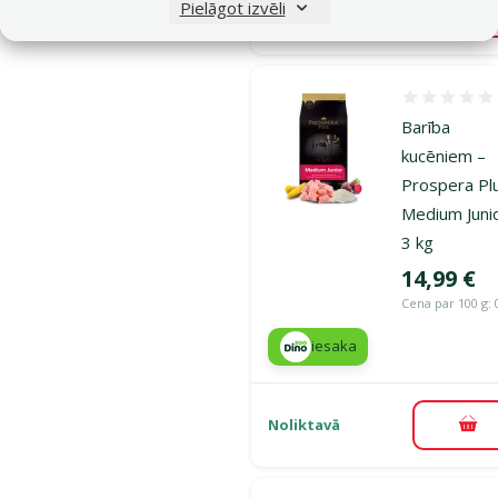
Pielāgot izvēli
Noliktavā
Pie
Atsauksmes
Barība
kucēniem –
Prospera Pl
Medium Juni
3 kg
Cena
14,99 €
Cena par 100 g: 
iesaka
Noliktavā
Pie