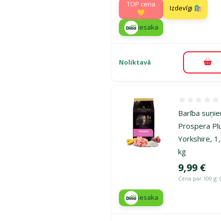
TOP cena
Izdevīgi 🛍️
💛
iesaka
Noliktavā
Pie
Atsauksmes
Barība suņi
Prospera Pl
Yorkshire, 1
kg
Cena
9,99 €
Cena par 100 g: 
iesaka