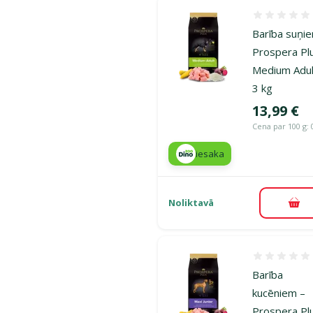
Atsauksmes
Barī­ba suņi
Prospera Pl
Medium Adul
3 kg
Cena
13,99 €
Cena par 100 g: 
iesaka
Noliktavā
Pie
Atsauksmes
Barība
kucēniem –
Prospera Pl