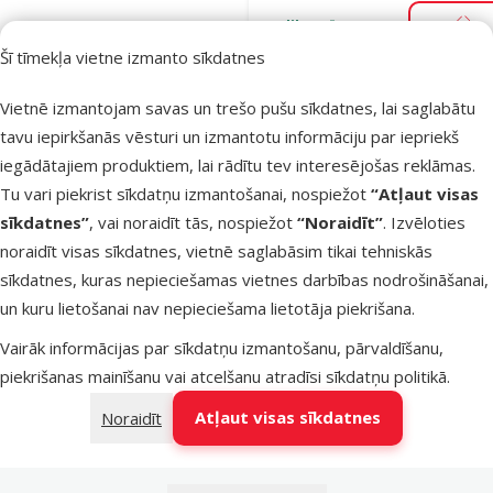
Noliktavā
Pie
Šī tīmekļa vietne izmanto sīkdatnes
Vietnē izmantojam savas un trešo pušu sīkdatnes, lai saglabātu
Atsauksmes
tavu iepirkšanās vēsturi un izmantotu informāciju par iepriekš
Barība suņi
iegādātajiem produktiem, lai rādītu tev interesējošas reklāmas.
Prospera Pl
Tu vari piekrist sīkdatņu izmantošanai, nospiežot
“Atļaut visas
Chihuahua, 1
sīkdatnes”
, vai noraidīt tās, nospiežot
“Noraidīt”
. Izvēloties
kg
noraidīt visas sīkdatnes, vietnē saglabāsim tikai tehniskās
Oriģinālā ce
9,99 €
Cena
6,98 €
sīkdatnes, kuras nepieciešamas vietnes darbības nodrošināšanai,
At
-
Cena par
un kuru lietošanai nav nepieciešama lietotāja piekrišana.
100 g:
0,5 €
Vairāk informācijas par sīkdatņu izmantošanu, pārvaldīšanu,
TOP cena
piekrišanas mainīšanu vai atcelšanu atradīsi
sīkdatņu politikā
.
Izdevīgi 🛍️
💛
Atļaut visas sīkdatnes
Noraidīt
iesaka