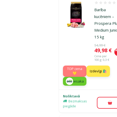
Atsauksmes
Barība
kucēniem –
Prospera Pl
Medium Juni
15 kg
Oriģinālā ce
54,99 €
Cena
49,98 €
A
Cena par
100 g: 0,3 €
TOP cena
Izdevīgi 🛍️
💛
iesaka
Noliktavā
Bezmaksas
Pie
piegāde