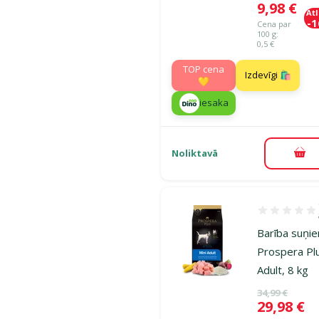
Cena
9,98 €
At
-
Cena par
100 g:
0,5 €
TOP cena
Izdevīgi 🛍️
💛
iesaka
Noliktavā
Pie
Atsauksmes 1
Barība suņi
Prospera Plu
Adult, 8 kg
Oriģinālā ce
34,99 €
Cena
29,98 €