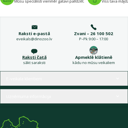
Mūsu speciālisti vienmēr gatavi palīdzēt.
Viss tava mājdz
Raksti e-pastā
Zvani – 26 100 502
eveikals@dinozoo.lv
P–Pk 9:00 – 17:00
Raksti čatā
Apmeklē klātienē
sākt saraksti
kādu no mūsu veikaliem
Izvēlne kājenē
E-veikala klientiem
Uzņēmuma informācija