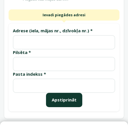
Ievadi piegādes adresi
Adrese (iela, mājas nr., dzīvokļa nr.) *
Pilsēta *
Pasta indekss *
Apstiprināt
Saņemšanas punkti