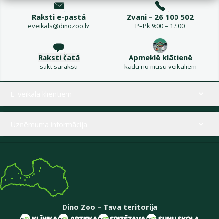
Raksti e-pastā
Zvani – 26 100 502
eveikals@dinozoo.lv
P–Pk 9:00 – 17:00
Raksti čatā
Apmeklē klātienē
sākt saraksti
kādu no mūsu veikaliem
Izvēlne kājenē
E-veikala klientiem
Uzņēmuma informācija
Dino Zoo – Tava teritorija