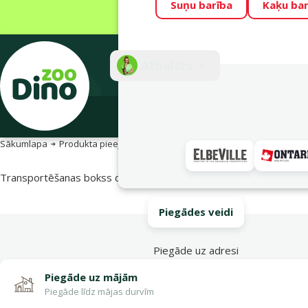
Suņu barība
Kaķu bar
Visu mēnesi Din
Fotokonkurss “G
Atbalsts
E-veik
Sākumlapa
Produkta pieejamība
Produkta pieejamība
Transportēšanas bokss dzīvniekiem – Savic, Andes 7, dark grey,
Piegādes veidi
Piegāde uz adresi
Piegāde uz mājām
Piegāde līdz mājas durvīm