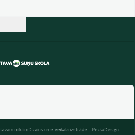
tavam mīlulim
Dizains
un
e-veikala izstrāde
–
PeckaDesign