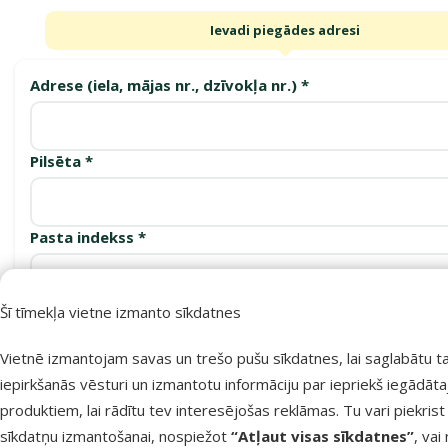
Ievadi piegādes adresi
Adrese (iela, mājas nr., dzīvokļa nr.) *
Pilsēta *
Pasta indekss *
Šī tīmekļa vietne izmanto sīkdatnes
Apstiprināt
Vietnē izmantojam savas un trešo pušu sīkdatnes, lai saglabātu t
iepirkšanās vēsturi un izmantotu informāciju par iepriekš iegādāt
produktiem, lai rādītu tev interesējošas reklāmas. Tu vari piekrist
Saņemšanas punkti
sīkdatņu izmantošanai, nospiežot
“Atļaut visas sīkdatnes”
, vai