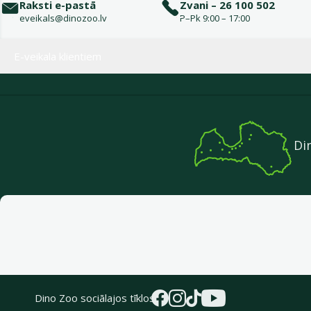
Raksti e-pastā
Zvani – 26 100 502
eveikals@dinozoo.lv
P–Pk 9:00 – 17:00
Izvēlne kājenē
E-veikala klientiem
Di
Dino Zoo sociālajos tīklos