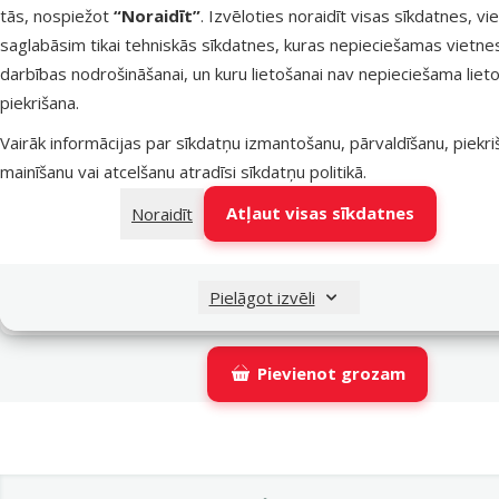
tās, nospiežot
“Noraidīt”
. Izvēloties noraidīt visas sīkdatnes, vi
Latvijas Pasts pakomāti
nav p
saglabāsim tikai tehniskās sīkdatnes, kuras nepieciešamas vietne
darbības nodrošināšanai, un kuru lietošanai nav nepieciešama lieto
piekrišana.
LATVIJAS PASTS nodaļas
p
Vairāk informācijas par sīkdatņu izmantošanu, pārvaldīšanu, piekr
mainīšanu vai atcelšanu atradīsi
sīkdatņu politikā
.
OMNIVA pakomāti
nav p
Atļaut visas sīkdatnes
Noraidīt
DPD Pickup tīkls
nav p
Pielāgot izvēli
Pievienot grozam