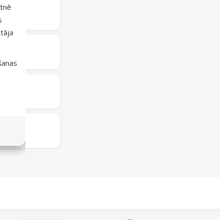
etnē
ieejams
s
tāja
irmdien
išanas
ieejams
ieejams