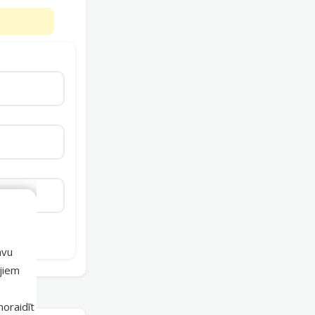
avu
ajiem
 noraidīt