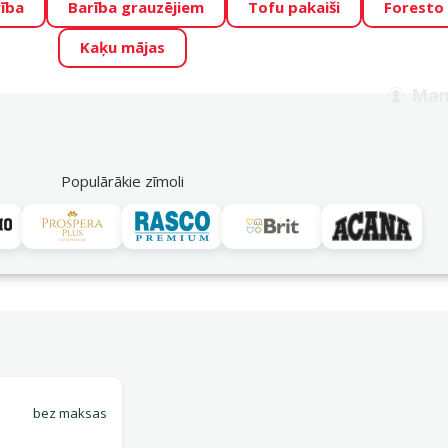
ība
Barība grauzējiem
Tofu pakaiši
Foresto
o Zoo piedāvā lieliskas cenas mīluļu TOP barībām! 🍖
→
Skat
Kaķu mājas
ADA ŪSAIŅI”!
Varbūt tieši Tavs mīlulis būs 2027. gada zvai
Man
Meklēt
als
Akciju piedāvājumi
Veikali
Pakalpojumi
P
39
Populārākie zīmoli
Piegādes iespējas
 100 x 67 x 80 cm
bez maksas