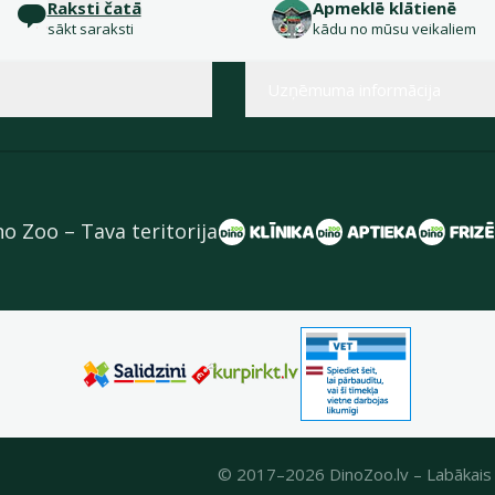
Raksti čatā
Apmeklē klātienē
sākt saraksti
kādu no mūsu veikaliem
Uzņēmuma informācija
no Zoo – Tava teritorija
© 2017–2026 DinoZoo.lv – Labākais 