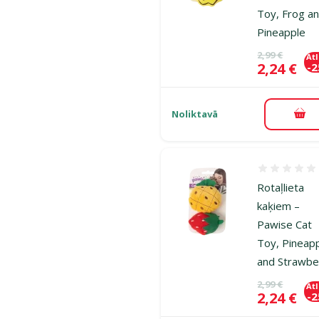
Toy, Frog a
Pineapple
Oriģinālā ce
2,99 €
At
Cena
2,24 €
-
Noliktavā
Pie
Atsauksmes
Rotaļlieta
kaķiem –
Pawise Cat
Toy, Pineap
and Strawbe
Oriģinālā ce
2,99 €
At
Cena
2,24 €
-