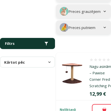
Preces grauzējiem
Preces putniem
Filtrs
Atsauksmes
Kārtot pēc
Nagu asinām
– Pawise
Corner Fred 
Scratching P
Cena
12,99 €
Noliktavā