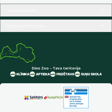
Izvēlne kājenē
E-veikala klientiem
Uzņēmuma informācija
Dino Zoo – Tava teritorija