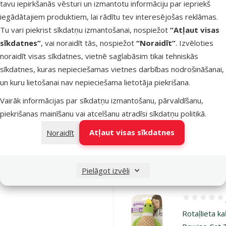
tavu iepirkšanās vēsturi un izmantotu informāciju par iepriekš
Noliktavā
Pie
iegādātajiem produktiem, lai rādītu tev interesējošas reklāmas.
Tu vari piekrist sīkdatņu izmantošanai, nospiežot
“Atļaut visas
sīkdatnes”
, vai noraidīt tās, nospiežot
“Noraidīt”
. Izvēloties
Atsauksmes
noraidīt visas sīkdatnes, vietnē saglabāsim tikai tehniskās
Rotaļlieta
sīkdatnes, kuras nepieciešamas vietnes darbības nodrošināšanai,
kaķiem –
un kuru lietošanai nav nepieciešama lietotāja piekrišana.
Pawise Cat
Toy, Owl
Vairāk informācijas par sīkdatņu izmantošanu, pārvaldīšanu,
piekrišanas mainīšanu vai atcelšanu atradīsi
sīkdatņu politikā
.
Oriģinālā ce
1,99 €
At
Cena
1,49 €
-
Atļaut visas sīkdatnes
Noraidīt
Noliktavā
Pie
Pielāgot izvēli
Atsauksmes 1
Rotaļlieta k