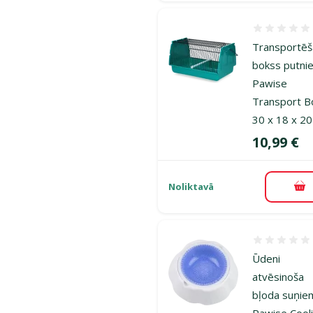
Atsauksmes
Transportē
bokss putni
Pawise
Transport B
30 x 18 x 2
Cena
10,99 €
Noliktavā
Pi
Atsauksmes
Ūdeni
atvēsinoša
bļoda suņie
Pawise Cool