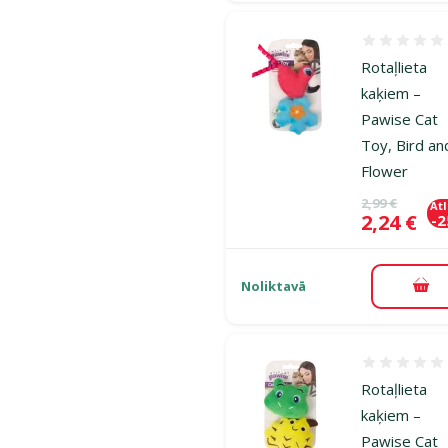
Atsauksmes
Rotaļlieta
kaķiem –
Pawise Cat
Toy, Bird an
Flower
Oriģinālā ce
2,99 €
At
Cena
2,24 €
-
Noliktavā
Pie
Atsauksmes
Rotaļlieta
kaķiem –
Pawise Cat