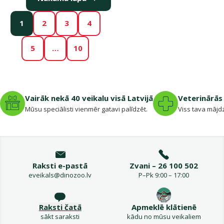
1
2
3
4
5
…
10
Vairāk nekā 40 veikalu visā Latvijā
Veterinārās 
Mūsu speciālisti vienmēr gatavi palīdzēt.
Viss tava mājdz
Raksti e-pastā
Zvani – 26 100 502
eveikals@dinozoo.lv
P–Pk 9:00 – 17:00
Raksti čatā
Apmeklē klātienē
sākt saraksti
kādu no mūsu veikaliem