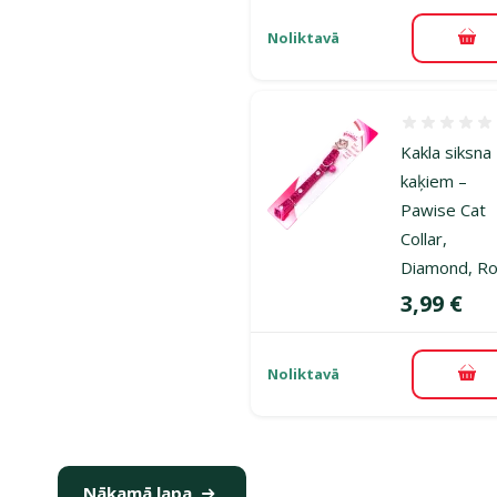
Noliktavā
Pie
Atsauksmes
Kakla siksna
kaķiem –
Pawise Cat
Collar,
Diamond, R
Cena
3,99 €
Noliktavā
Pie
Nākamā lapa