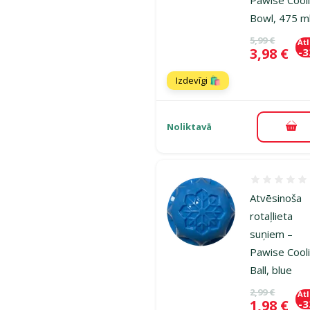
Bowl, 475 m
Oriģinālā ce
5,99 €
At
Cena
3,98 €
-
Izdevīgi 🛍️
Noliktavā
Pie
Atsauksmes
Atvēsinoša
rotaļlieta
suņiem –
Pawise Cool
Ball, blue
Oriģinālā ce
2,99 €
At
Cena
1,98 €
-