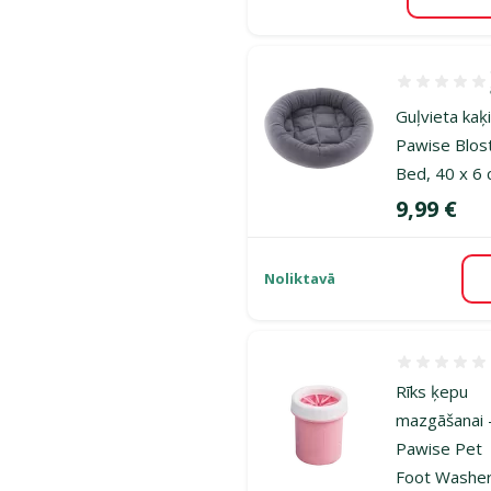
Pie
Atsauksmes 1
Guļvieta kaķ
Pawise Blos
Bed, 40 x 6 
Cena
9,99 €
Noliktavā
Atsauksmes
Rīks ķepu
mazgāšanai 
Pawise Pet
Foot Washer