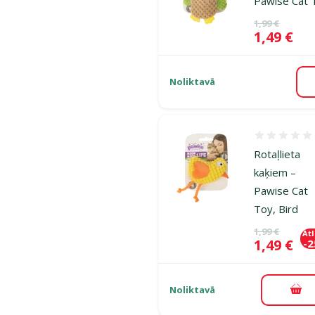
Pawise Cat 
Oriģinālā ce
1,99 €
Cena
1,49 €
Noliktavā
Atsauksmes
Rotaļlieta
kaķiem –
Pawise Cat
Toy, Bird
Oriģinālā ce
1,99 €
At
Cena
1,49 €
-
Noliktavā
Pie