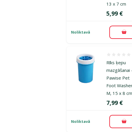
13 x 7 cm
Cena
5,99 €
Noliktavā
Pie
Atsauksmes
Rīks ķepu
mazgāšanai 
Pawise Pet
Foot Washer
M, 15 x 8 c
Cena
7,99 €
Noliktavā
Pie