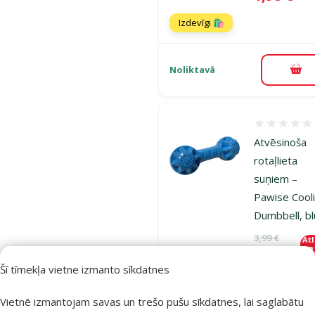
Izdevīgi 🛍️
Noliktavā
Pie
Atsauksmes
Atvēsinoša
rotaļlieta
suņiem –
Pawise Cool
Dumbbell, b
Oriģinālā ce
3,99 €
At
Cena
2,66 €
-
Šī tīmekļa vietne izmanto sīkdatnes
Izdevīgi 🛍️
Vietnē izmantojam savas un trešo pušu sīkdatnes, lai saglabātu