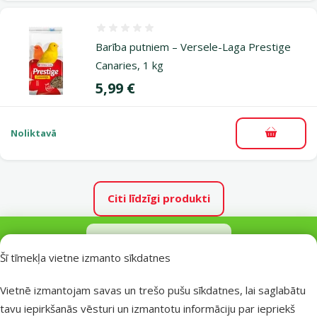
Atsauksmes 0%
Barība putniem – Versele-Laga Prestige
Canaries, 1 kg
Cena
5,99 €
Noliktavā
Pievieno
Citi līdzīgi produkti
Papildbarība viļņpapagaiļiem - Versele Laga Orlux Eggfood dry for 
Apraksts
Parametri
Uz lapas sākumu
Šī tīmekļa vietne izmanto sīkdatnes
superzoo.product.detail.content
Olu papildbarība mazajiem papagaiļem ( pundurpapagaiļiem ) -
Vietnē izmantojam savas un trešo pušu sīkdatnes, lai saglabātu
Orlux Eggfood dry for Budgies, 1 kg - piemērota jaunu un
tavu iepirkšanās vēsturi un izmantotu informāciju par iepriekš