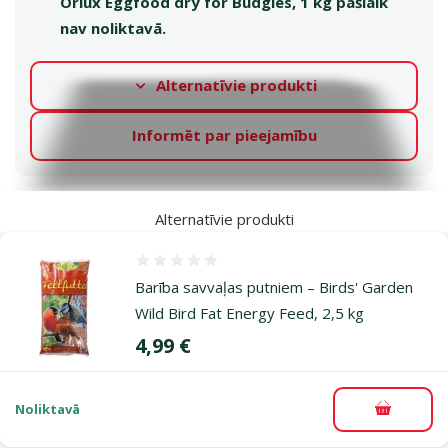
Orlux Eggfood dry for Budgies, 1 kg pašlaik
nav noliktavā.
Alternatīvie produkti
Informēt par pieejamību
Alternatīvie produkti
Atsauksmes 0%
Barība savvaļas putniem – Birds' Garden
Wild Bird Fat Energy Feed, 2,5 kg
Cena
4,99 €
Noliktavā
Pievieno