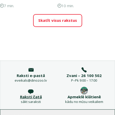
7 min.
10 min.
Skatīt visus rakstus
Raksti e-pastā
Zvani – 26 100 502
eveikals@dinozoo.lv
P–Pk 9:00 – 17:00
Raksti čatā
Apmeklē klātienē
sākt saraksti
kādu no mūsu veikaliem
Izvēlne kājenē