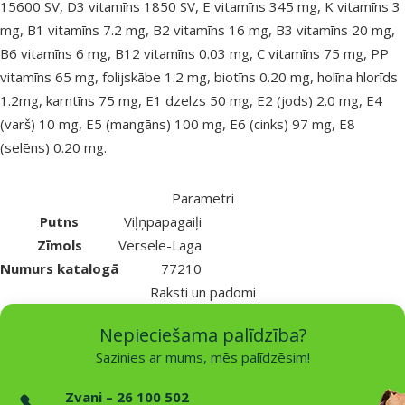
15600 SV, D3 vitamīns 1850 SV, E vitamīns 345 mg, K vitamīns 3
mg, B1 vitamīns 7.2 mg, B2 vitamīns 16 mg, B3 vitamīns 20 mg,
B6 vitamīns 6 mg, B12 vitamīns 0.03 mg, C vitamīns 75 mg, PP
vitamīns 65 mg, folijskābe 1.2 mg, biotīns 0.20 mg, holīna hlorīds
1.2mg, karntīns 75 mg, E1 dzelzs 50 mg, E2 (jods) 2.0 mg, E4
(varš) 10 mg, E5 (mangāns) 100 mg, E6 (cinks) 97 mg, E8
(selēns) 0.20 mg.
Parametri
Putns
Viļņpapagaiļi
Zīmols
Versele-Laga
Numurs katalogā
77210
Raksti un padomi
Nepieciešama palīdzība?
Sazinies ar mums, mēs palīdzēsim!
Zvani – 26 100 502