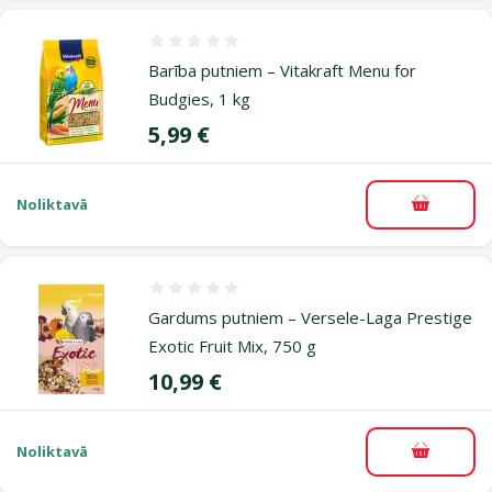
Atsauksmes 0%
Barība putniem – Vitakraft Menu for
Budgies, 1 kg
Cena
5,99 €
Noliktavā
Pievieno
Atsauksmes 0%
Gardums putniem – Versele-Laga Prestige
Exotic Fruit Mix, 750 g
Cena
10,99 €
Noliktavā
Pievieno