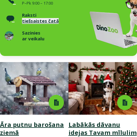
P–Pk 9:00 – 17:00
Raksti
tiešsaistes čatā
Sazinies
ar veikalu
Āra putnu barošana
Labākās dāvanu
ziemā
idejas Tavam mīlulim