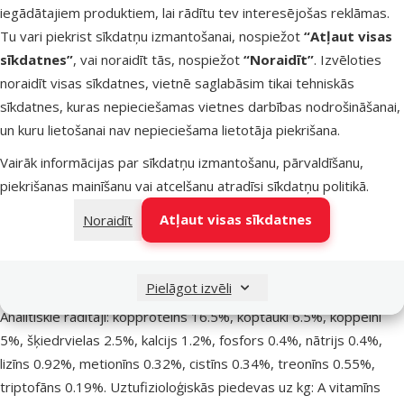
pieaugušu putnu pilnvērtīgai audzēšanai.
iegādātajiem produktiem, lai rādītu tev interesējošas reklāmas.
Šī papildbarība lieliski noderēs spalvu maiņas laikā, jo satur
Tu vari piekrist sīkdatņu izmantošanai, nospiežot
“Atļaut visas
olbaltumvielas, taukskābes, aminoskābes, mikro-, makro-
sīkdatnes”
, vai noraidīt tās, nospiežot
“Noraidīt”
. Izvēloties
elementus un vitamīnus, kā arī nodrošinās veselu un spēcīgu
noraidīt visas sīkdatnes, vietnē saglabāsim tikai tehniskās
organismu. Satur Florastimul ( barībai pievienojot probiotikas,
sīkdatnes, kuras nepieciešamas vietnes darbības nodrošināšanai,
fruktooligosaharīdus (FOS) un Mannan-oligosaharīdus (MOS),
un kuru lietošanai nav nepieciešama lietotāja piekrišana.
pozitīvi tiek ietekmēta zarnu mikroflora, nodrošinot optimālu
Vairāk informācijas par sīkdatņu izmantošanu, pārvaldīšanu,
līdzsvaru un funkcijas zarnu traktā), L- karnitīnu un Omega
piekrišanas mainīšanu vai atcelšanu atradīsi
sīkdatņu politikā
.
taukskābes.
Atļaut visas sīkdatnes
Noraidīt
Sastāvs: 30% olas un olu blakus produkti, maizes produkti,
sēklas, cukurs, augu valsts proteīna ekstrakts, minerālvielas,
eļļas un tauki, medus, FOS, MOS.
Pielāgot izvēli
Analītiskie rādītāji: kopproteīns 16.5%, koptauki 6.5%, koppelni
5%, šķiedrvielas 2.5%, kalcijs 1.2%, fosfors 0.4%, nātrijs 0.4%,
lizīns 0.92%, metionīns 0.32%, cistīns 0.34%, treonīns 0.55%,
triptofāns 0.19%. Uztufizioloģiskās piedevas uz kg: A vitamīns