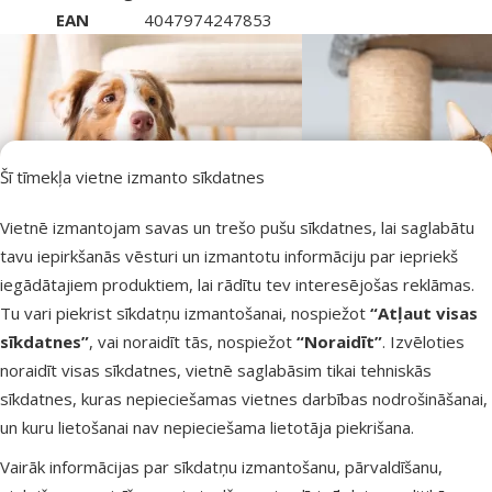
EAN
4047974247853
Šī tīmekļa vietne izmanto sīkdatnes
Vietnē izmantojam savas un trešo pušu sīkdatnes, lai saglabātu
tavu iepirkšanās vēsturi un izmantotu informāciju par iepriekš
iegādātajiem produktiem, lai rādītu tev interesējošas reklāmas.
Tu vari piekrist sīkdatņu izmantošanai, nospiežot
“Atļaut visas
sīkdatnes”
, vai noraidīt tās, nospiežot
“Noraidīt”
. Izvēloties
noraidīt visas sīkdatnes, vietnē saglabāsim tikai tehniskās
sīkdatnes, kuras nepieciešamas vietnes darbības nodrošināšanai,
un kuru lietošanai nav nepieciešama lietotāja piekrišana.
TRIXIE – līderis mājdzīvnieku preču nozarē jau 50 gadus
Plašs un daudzveidīgs preču klāsts mājdzīvniekiem
Rūpes par mājdzīvnieku labsajūtu un komfortu
Vairāk informācijas par sīkdatņu izmantošanu, pārvaldīšanu,