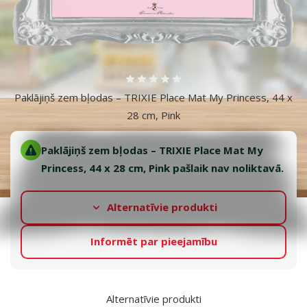
Atsauksmes 0%
Paklājiņš zem bļodas – TRIXIE Place Mat My Princess, 44 x
28 cm, Pink
Paklājiņš zem bļodas – TRIXIE Place Mat My
Princess, 44 x 28 cm, Pink pašlaik nav noliktavā.
Alternatīvie produkti
Informēt par pieejamību
Alternatīvie produkti