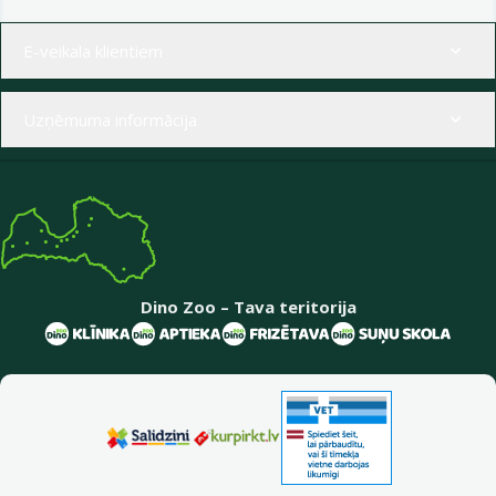
Izvēlne kājenē
E-veikala klientiem
Uzņēmuma informācija
Dino Zoo – Tava teritorija