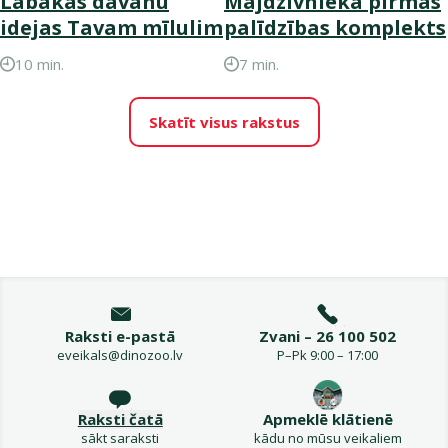
Labākās dāvanu
Mājdzīvnieka pirmās
idejas Tavam mīlulim
palīdzības komplekts
10 min.
7 min.
Skatīt visus rakstus
Raksti e-pastā
Zvani – 26 100 502
eveikals@dinozoo.lv
P–Pk 9:00 – 17:00
Raksti čatā
Apmeklē klātienē
sākt saraksti
kādu no mūsu veikaliem