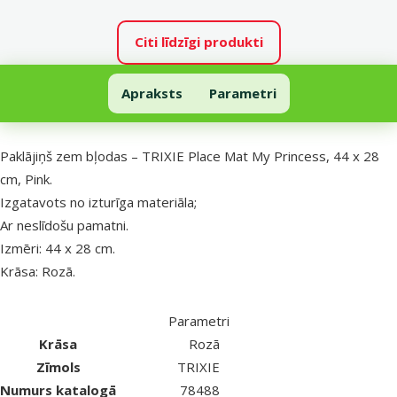
Citi līdzīgi produkti
Paklājiņš zem bļodas – TRIXIE Place Mat My Princess, 44 x 28 cm, Pin
Apraksts
Parametri
Uz lapas sākumu
superzoo.product.detail.content
Paklājiņš zem bļodas – TRIXIE Place Mat My Princess, 44 x 28
cm, Pink.
Izgatavots no izturīga materiāla;
Ar neslīdošu pamatni.
Izmēri: 44 x 28 cm.
Krāsa: Rozā.
Parametri
Krāsa
Rozā
Zīmols
TRIXIE
Numurs katalogā
78488