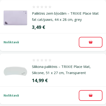
Atsauksmes 0%
Paliktnis zem bļodām – TRIXIE Place Mat
fat cat/paws, 44 x 28 cm, grey
Cena
3,49 €
Noliktavā
Pievieno
Atsauksmes 0%
Silikona paliktnis – TRIXIE Place Mat,
Silicone, 51 x 27 cm, Transparent
Cena
14,99 €
Noliktavā
Pievieno