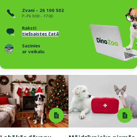
Zvani – 26 100 502
P–Pk 9:00 – 17:00
Raksti
tiešsaistes čatā
Sazinies
ar veikalu