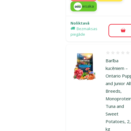
iesaka
Noliktavā
Bezmaksas
Pie
piegāde
Atsauksmes
Barība
kucēniem –
Ontario Pup
and Junior All
Breeds,
Monoprotein
Tuna and
Sweet
Potatoes, 2
kg