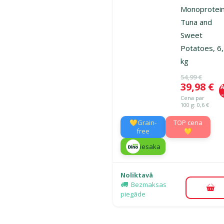
Monoprotein
Tuna and
Sweet
Potatoes, 6
kg
Oriģinālā ce
54,99 €
Cena
39,98 €
A
Cena par
100 g: 0,6 €
💛Grain-
TOP cena
free
💛
iesaka
Noliktavā
Bezmaksas
Pie
piegāde