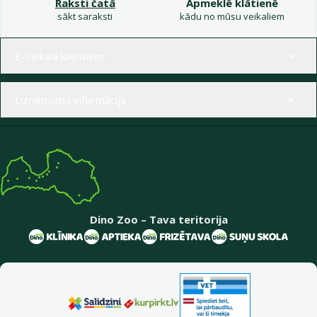
Raksti čatā
Apmeklē klātienē
sākt saraksti
kādu no mūsu veikaliem
Izvēlne kājenē
E-veikala klientiem
Uzņēmuma informācija
Dino Zoo – Tava teritorija