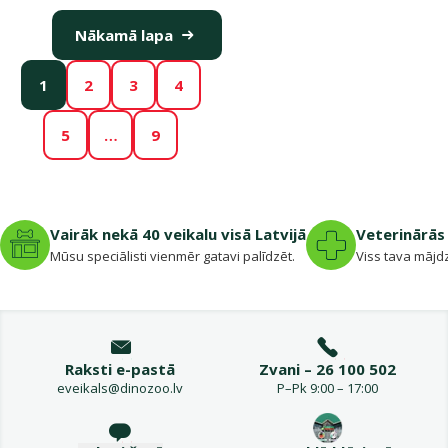
Nākamā lapa
1
2
3
4
5
…
9
Vairāk nekā 40 veikalu visā Latvijā
Veterinārās 
Mūsu speciālisti vienmēr gatavi palīdzēt.
Viss tava mājdz
Raksti e-pastā
Zvani – 26 100 502
eveikals@dinozoo.lv
P–Pk 9:00 – 17:00