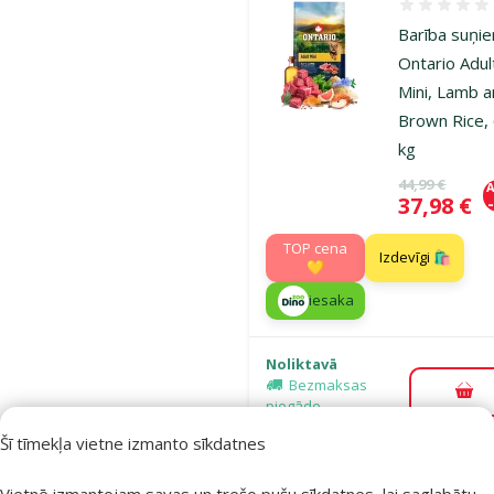
Atsauksmes
Barība suņi
Ontario Adul
Mini, Lamb 
Brown Rice, 
kg
Oriģinālā ce
44,99 €
A
Cena
37,98 €
TOP cena
Izdevīgi 🛍️
💛
iesaka
Noliktavā
Bezmaksas
Pie
piegāde
Šī tīmekļa vietne izmanto sīkdatnes
Atsauksmes
Vietnē izmantojam savas un trešo pušu sīkdatnes, lai saglabātu