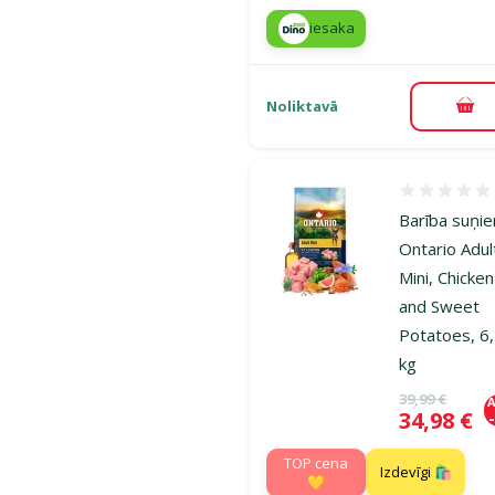
iesaka
Noliktavā
Pie
Atsauksmes
Barība suņi
Ontario Adul
Mini, Chicken
and Sweet
Potatoes, 6
kg
Oriģinālā ce
39,99 €
A
Cena
34,98 €
TOP cena
Izdevīgi 🛍️
💛