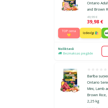
Ontario Adult
and Brown Ri
Oriģinālā ce
49,99 €
Cena
39,98 €
TOP cena
Izdevīgi 🛍️
💛
Noliktavā
Bezmaksas piegāde
Atsauksmes
Barība suņi
Ontario Seni
Mini, Lamb 
Brown Rice,
2,25 kg