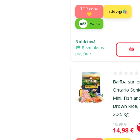
TOP cena
Izdevīgi 🛍️
💛
iesaka
Noliktavā
Bezmaksas
Pie
piegāde
Atsauksmes
Barība suņi
Ontario Seni
Mini, Fish an
Brown Rice,
2,25 kg
Oriģinālā ce
18,99 €
A
Cena
14,98 €