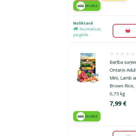
iesaka
Noliktavā
Bezmaksas
Pie
piegāde
Atsauksmes
Barība suņi
Ontario Adul
Mini, Lamb 
Brown Rice,
0,75 kg
Cena
7,99 €
iesaka