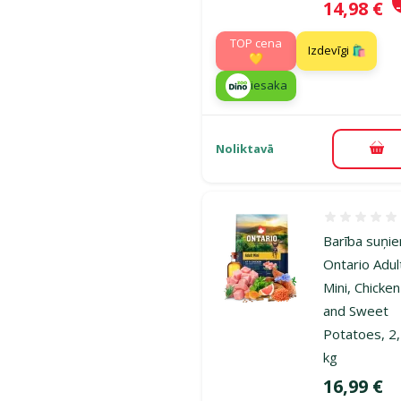
Cena
14,98 €
TOP cena
Izdevīgi 🛍️
💛
iesaka
Noliktavā
Pie
Atsauksmes
Barība suņi
Ontario Adul
Mini, Chicken
and Sweet
Potatoes, 2
kg
Cena
16,99 €