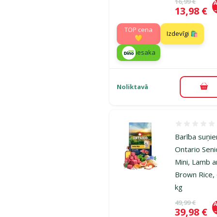
Oriģinālā ce
16,99 €
A
Cena
13,98 €
TOP cena
Izdevīgi 🛍️
💛
iesaka
Noliktavā
Pie
Atsauksmes
Barība suņi
Ontario Seni
Mini, Lamb 
Brown Rice, 
kg
Oriģinālā ce
49,99 €
A
Cena
39,98 €