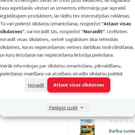
Barība suņi
tavu iepirkšanās vēsturi un izmantotu informāciju par iepriekš
Ontario Adul
iegādātajiem produktiem, lai rādītu tev interesējošas reklāmas.
Mini, Fish an
Tu vari piekrist sīkdatņu izmantošanai, nospiežot
“Atļaut visas
Brown Rice,
sīkdatnes”
, vai noraidīt tās, nospiežot
“Noraidīt”
. Izvēloties
2,25 kg
noraidīt visas sīkdatnes, vietnē saglabāsim tikai tehniskās
Oriģinālā ce
18,99 €
A
sīkdatnes, kuras nepieciešamas vietnes darbības nodrošināšanai,
Cena
14,98 €
un kuru lietošanai nav nepieciešama lietotāja piekrišana.
TOP cena
Izdevīgi 🛍️
Vairāk informācijas par sīkdatņu izmantošanu, pārvaldīšanu,
💛
piekrišanas mainīšanu vai atcelšanu atradīsi
sīkdatņu politikā
.
iesaka
Atļaut visas sīkdatnes
Noraidīt
Noliktavā
Pie
Pielāgot izvēli
Atsauksmes 1
Barība suņi