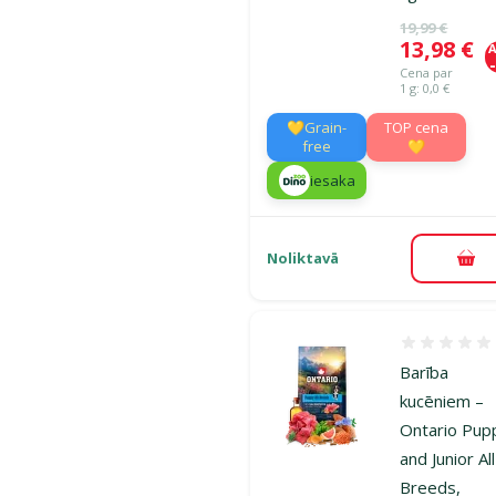
Oriģinālā ce
19,99 €
Cena
13,98 €
A
Cena par
1 g: 0,0 €
💛Grain-
TOP cena
free
💛
iesaka
Noliktavā
Pie
Atsauksmes
Barība
kucēniem –
Ontario Pup
and Junior All
Breeds,