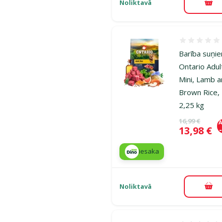
Noliktavā
Pie
Atsauksmes
Barība suņi
Ontario Adul
Mini, Lamb 
Brown Rice,
2,25 kg
Oriģinālā ce
16,99 €
A
Cena
13,98 €
iesaka
Noliktavā
Pie