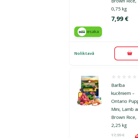
Brown Rice,
0,75 kg
Cena
7,99 €
iesaka
Noliktavā
Pie
Atsauksmes
Barība
kucēniem –
Ontario Pup
Mini, Lamb 
Brown Rice,
2,25 kg
Oriģinālā ce
17,99 €
A