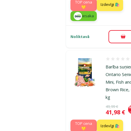
TOP cena
Izdevīgi 🛍️
💛
iesaka
Noliktavā
Pie
Atsauksmes
Barība suņi
Ontario Seni
Mini, Fish an
Brown Rice, 
kg
Oriģinālā ce
49,99 €
A
Cena
41,98 €
TOP cena
Izdevīgi 🛍️
💛