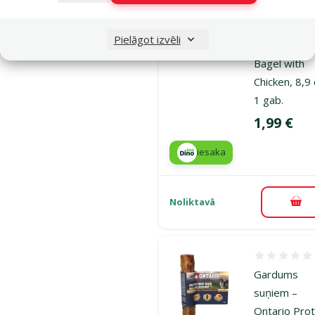
suņiem –
Ontario Prot
Pielāgot izvēli
Chew Snack
Bagel with
Chicken, 8,9
1 gab.
Cena
1,99 €
iesaka
Noliktavā
Pie
Atsauksmes
Gardums
suņiem –
Ontario Prot