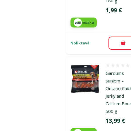
180 g
Cena
1,99 €
iesaka
Noliktavā
Pie
Atsauksmes
Gardums
suņiem –
Ontario Chic
Jerky and
Calcium Bon
500 g
Cena
13,99 €