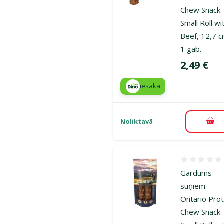
Chew Snack
Small Roll wi
Beef, 12,7 c
1 gab.
Cena
2,49 €
iesaka
Noliktavā
Pie
Atsauksmes
Gardums
suņiem –
Ontario Prot
Chew Snack