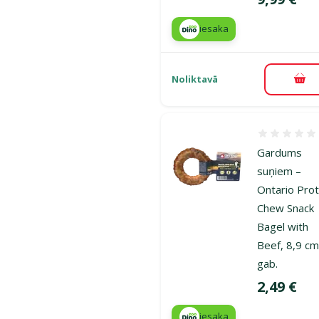
iesaka
Noliktavā
Pie
Atsauksmes
Gardums
suņiem –
Ontario Prot
Chew Snack
Bagel with
Beef, 8,9 cm
gab.
Cena
2,49 €
iesaka