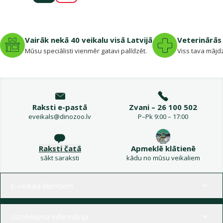
Vairāk nekā 40 veikalu visā Latvijā
Veterinārās 
Mūsu speciālisti vienmēr gatavi palīdzēt.
Viss tava mājdz
Raksti e-pastā
Zvani – 26 100 502
eveikals@dinozoo.lv
P–Pk 9:00 – 17:00
Raksti čatā
Apmeklē klātienē
sākt saraksti
kādu no mūsu veikaliem
Izvēlne kājenē
E-veikala klientiem
Uzņēmuma informācija