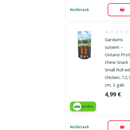
Noliktavā
Pie
Atsauksmes
Gardums
suņiem –
Ontario Prot
Chew Snack
Small Roll wi
Chicken, 12,
cm, 2 gab.
Cena
4,99 €
iesaka
Noliktavā
Pie