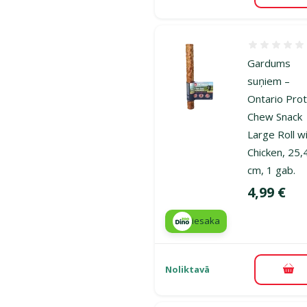
Atsauksmes
Gardums
suņiem –
Ontario Prot
Chew Snack
Large Roll w
Chicken, 25,
cm, 1 gab.
Cena
4,99 €
iesaka
Noliktavā
Pie