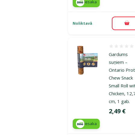
iesaka
Noliktavā
Pie
Atsauksmes
Gardums
suņiem –
Ontario Prot
Chew Snack
Small Roll wi
Chicken, 12,
cm, 1 gab.
Cena
2,49 €
iesaka