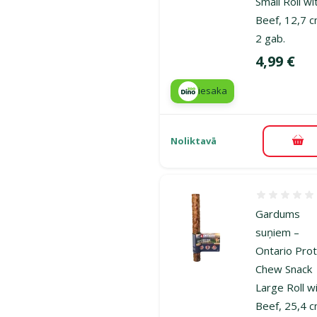
Small Roll wi
Beef, 12,7 c
2 gab.
Cena
4,99 €
iesaka
Noliktavā
Pie
Atsauksmes
Gardums
suņiem –
Ontario Prot
Chew Snack
Large Roll w
Beef, 25,4 c