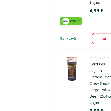
1 gab.
Cena
4,99 €
iesaka
Noliktavā
Pie
Atsauksmes
Gardums
suņiem –
Ontario Prot
Chew Snack
Large Roll w
Beef, 25,4 c
2 gab.
Cena
9,99 €