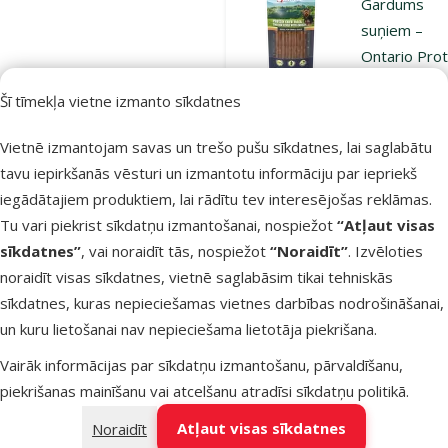
Gardums
suņiem –
Ontario Prot
Chew Snack
Šī tīmekļa vietne izmanto sīkdatnes
Twisted Stic
with Chicken
Vietnē izmantojam savas un trešo pušu sīkdatnes, lai saglabātu
12,7 cm, 10
tavu iepirkšanās vēsturi un izmantotu informāciju par iepriekš
gab.
iegādātajiem produktiem, lai rādītu tev interesējošas reklāmas.
Cena
3,49 €
Tu vari piekrist sīkdatņu izmantošanai, nospiežot
“Atļaut visas
sīkdatnes”
, vai noraidīt tās, nospiežot
“Noraidīt”
. Izvēloties
iesaka
noraidīt visas sīkdatnes, vietnē saglabāsim tikai tehniskās
sīkdatnes, kuras nepieciešamas vietnes darbības nodrošināšanai,
un kuru lietošanai nav nepieciešama lietotāja piekrišana.
Noliktavā
Pie
Vairāk informācijas par sīkdatņu izmantošanu, pārvaldīšanu,
piekrišanas mainīšanu vai atcelšanu atradīsi
sīkdatņu politikā
.
Atsauksmes
Atļaut visas sīkdatnes
Noraidīt
Gardums