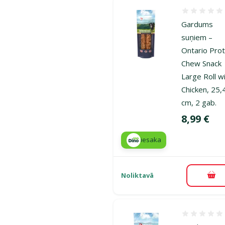
Atsauksmes
Gardums
suņiem –
Ontario Prot
Chew Snack
Large Roll w
Chicken, 25,
cm, 2 gab.
Cena
8,99 €
iesaka
Noliktavā
Pie
Atsauksmes