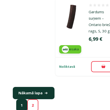
Atsauksmes
Gardums
suņiem –
Ontario brie
rags, S, 30 g
Cena
6,99 €
iesaka
Noliktavā
Pie
Nākamā lapa
1
2