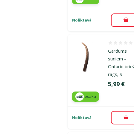
Noliktavā
Pie
Atsauksmes
Gardums
suņiem –
Ontario brie
rags, S
Cena
5,99 €
iesaka
Noliktavā
Pie