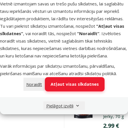
Dodieties uz lapu 1
Dodieties uz lapu 2
Dodieties uz lapu 3
Dodieties uz lapu 4
Dodieties uz lapu 5
Dodieties uz lapu 6
Vietnē izmantojam savas un trešo pušu sīkdatnes, lai saglabātu
Parametriskais filtrs
Atlasītie filtri
Zīmola produkti Ontario
tavu iepirkšanās vēsturi un izmantotu informāciju par iepriekš
Apakškategorija
Preces suņiem
iegādātajiem produktiem, lai rādītu tev interesējošas reklāmas.
Tu vari piekrist sīkdatņu izmantošanai, nospiežot
“Atļaut visas
sīkdatnes”
, vai noraidīt tās, nospiežot
“Noraidīt”
. Izvēloties
Preces kaķiem
noraidīt visas sīkdatnes, vietnē saglabāsim tikai tehniskās
sīkdatnes, kuras nepieciešamas vietnes darbības nodrošināšanai,
Preces grauzējiem
un kuru lietošanai nav nepieciešama lietotāja piekrišana.
Garduma veids
Vairāk informācijas par sīkdatņu izmantošanu, pārvaldīšanu,
Kaltēts
Filtrs
piekrišanas mainīšanu vai atcelšanu atradīsi
sīkdatņu politikā
.
1
Atļaut visas sīkdatnes
Noraidīt
Kārtot pēc
Atsauksmes 1
Gardums su
Pielāgot izvēli
Ontario Dry 
Jerky, 70 g
Cena
2,99 €