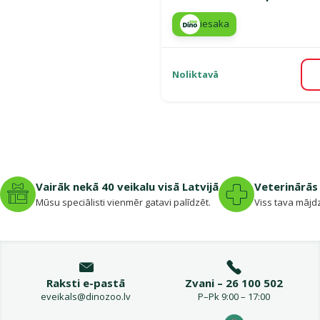
iesaka
Noliktavā
Vairāk nekā 40 veikalu visā Latvijā
Veterinārās 
Mūsu speciālisti vienmēr gatavi palīdzēt.
Viss tava mājdz
Raksti e-pastā
Zvani – 26 100 502
eveikals@dinozoo.lv
P–Pk 9:00 – 17:00