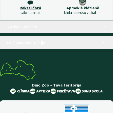
Raksti čatā
Apmeklē klātienē
sākt saraksti
kādu no mūsu veikaliem
Izvēlne kājenē
E-veikala klientiem
Uzņēmuma informācija
Dino Zoo – Tava teritorija