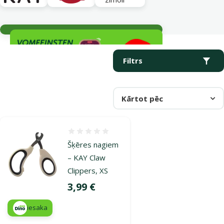
Aktuālie notikumi
Parametriskais filtrs
Atlasītie filtri
Produkti kategorijā Nagu šķēres
Filtrs
Kārtot pēc
Atsauksmes 0%
Šķēres nagiem
– KAY Claw
Clippers, XS
Cena
3,99 €
iesaka