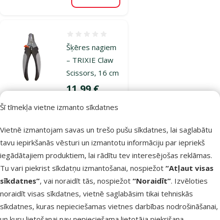
Pievienot grozam
Atsauksmes 0%
Šķēres nagiem
– TRIXIE Claw
Scissors, 16 cm
Cena
11,99 €
Šī tīmekļa vietne izmanto sīkdatnes
Noliktavā
Pievienot grozam
Vietnē izmantojam savas un trešo pušu sīkdatnes, lai saglabātu
tavu iepirkšanās vēsturi un izmantotu informāciju par iepriekš
iegādātajiem produktiem, lai rādītu tev interesējošas reklāmas.
Atsauksmes 0%
Tu vari piekrist sīkdatņu izmantošanai, nospiežot
“Atļaut visas
Šķēres nagiem
sīkdatnes”
, vai noraidīt tās, nospiežot
“Noraidīt”
. Izvēloties
– TRIXIE Claw
noraidīt visas sīkdatnes, vietnē saglabāsim tikai tehniskās
Clippers, 11 cm
sīkdatnes, kuras nepieciešamas vietnes darbības nodrošināšanai,
Cena
5,99 €
un kuru lietošanai nav nepieciešama lietotāja piekrišana.