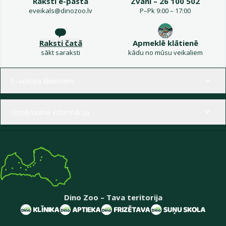
Raksti e-pastā
Zvani – 26 100 502
eveikals@dinozoo.lv
P–Pk 9:00 – 17:00
Raksti čatā
Apmeklē klātienē
sākt saraksti
kādu no mūsu veikaliem
Izvēlne kājenē
E-veikala klientiem
Uzņēmuma informācija
Dino Zoo – Tava teritorija