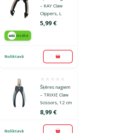
– KAY Claw
Clippers, L
Cena
5,99 €
iesaka
Noliktavā
Pievienot grozam
Atsauksmes 0%
Šķēres nagiem
– TRIXIE Claw
Scissors, 12 cm
Cena
8,99 €
Noliktavā