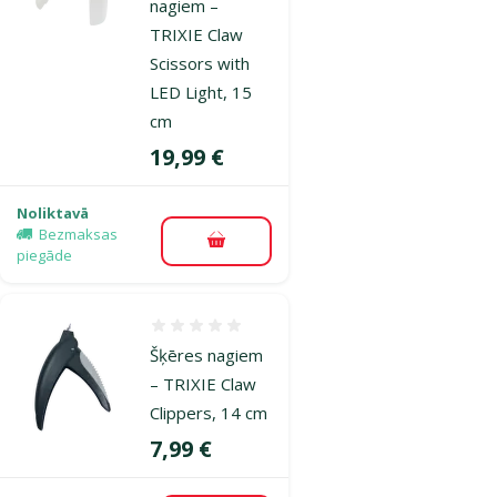
nagiem –
TRIXIE Claw
Scissors with
LED Light, 15
cm
Cena
19,99 €
Noliktavā
Bezmaksas
Pievienot grozam
piegāde
Atsauksmes 0%
Šķēres nagiem
– TRIXIE Claw
Clippers, 14 cm
Cena
7,99 €