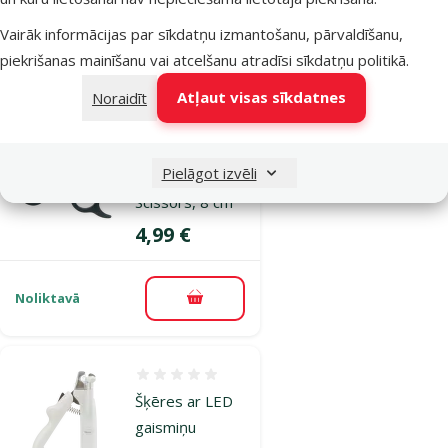
Vairāk informācijas par sīkdatņu izmantošanu, pārvaldīšanu,
Noliktavā
Pievienot grozam
piekrišanas mainīšanu vai atcelšanu atradīsi
sīkdatņu politikā
.
Atļaut visas sīkdatnes
Noraidīt
Atsauksmes 0%
Šķēres nagiem
Pielāgot izvēli
– Trixie Claw
Scissors, 8 cm
Cena
4,99 €
Noliktavā
Pievienot grozam
Atsauksmes 0%
Šķēres ar LED
gaismiņu