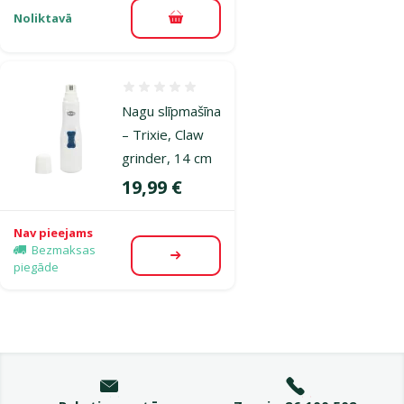
Noliktavā
Pievienot grozam
Atsauksmes 0%
Nagu slīpmašīna
– Trixie, Claw
grinder, 14 cm
Cena
19,99 €
Nav pieejams
Bezmaksas
Apskatīt
piegāde