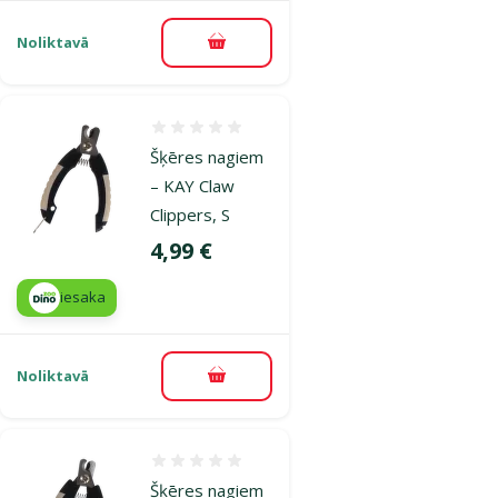
Noliktavā
Pievienot grozam
Atsauksmes 0%
Šķēres nagiem
– KAY Claw
Clippers, S
Cena
4,99 €
iesaka
Noliktavā
Pievienot grozam
Atsauksmes 0%
Šķēres nagiem