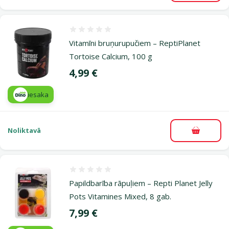
Atsauksmes 0%
Vitamīni bruņurupučiem – ReptiPlanet
Tortoise Calcium, 100 g
Cena
4,99 €
iesaka
Noliktavā
Pievieno
Atsauksmes 0%
Papildbarība rāpuļiem – Repti Planet Jelly
Pots Vitamines Mixed, 8 gab.
Cena
7,99 €