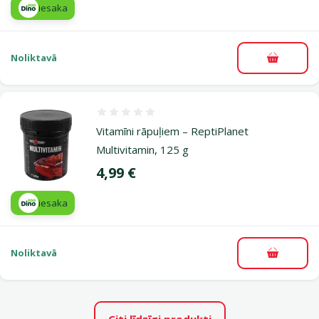
iesaka
Noliktavā
Pievieno
Atsauksmes 0%
Vitamīni rāpuļiem – ReptiPlanet
Multivitamin, 125 g
Cena
4,99 €
iesaka
Noliktavā
Pievieno
Citi līdzīgi produkti