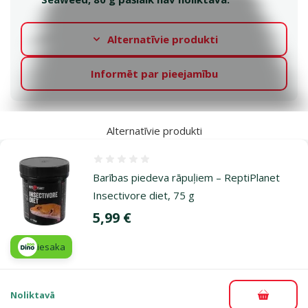
Alternatīvie produkti
Informēt par pieejamību
Alternatīvie produkti
Atsauksmes 0%
Bar­ības piedeva rāpuļiem – ReptiPlanet
Insectivore diet, 75 g
Cena
5,99 €
iesaka
Noliktavā
Pievieno