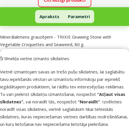
Minerālakmens grauzējiem - TRIXIE Gnawing Stone with Vegetable 
Apraksts
Parametri
Uz lapas sākumu
superzoo.product.detail.content
Minerālakmens grauzējiem - TRIXIE Gnawing Stone with
Vegetable Croquettes and Seaweed​, 80 g.
Minerālakmens ar dārzeņiem un jūras aļģēm grauzējiem.
Šī tīmekļa vietne izmanto sīkdatnes
Lielisks minerālvielu un mikroelementu avots;
Aļģes padara apmatojumu spīdīgu, kā arī kopumā uzlabo
Vietnē izmantojam savas un trešo pušu sīkdatnes, lai saglabātu
dzīvnieka labsajūtu;
tavu iepirkšanās vēsturi un izmantotu informāciju par iepriekš
Viegli piestiprināms pie būra restēm ar tajā ievietoto stiepli;
iegādātajiem produktiem, lai rādītu tev interesējošas reklāmas.
Palīdz nodeldēt grauzēja vienmēr augošos zobus.
Tu vari piekrist sīkdatņu izmantošanai, nospiežot
“Atļaut visas
sīkdatnes”
, vai noraidīt tās, nospiežot
“Noraidīt”
. Izvēloties
Parametri
noraidīt visas sīkdatnes, vietnē saglabāsim tikai tehniskās
Sastāvs un garšas
Dārzeņi, Jūraszāles, Minerālvielas
sīkdatnes, kuras nepieciešamas vietnes darbības nodrošināšanai,
Zīmols
TRIXIE
un kuru lietošanai nav nepieciešama lietotāja piekrišana.
Numurs katalogā
1482