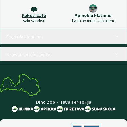
Raksti čatā
Apmeklē klātienē
sākt saraksti
kādu no mūsu veikaliem
Izvēlne kājenē
E-veikala klientiem
Uzņēmuma informācija
Dino Zoo – Tava teritorija