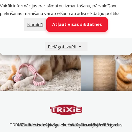
Vairāk informācijas par sīkdatņu izmantošanu, pārvaldīšanu,
EAN
4011905060163
piekrišanas mainīšanu vai atcelšanu atradīsi
sīkdatņu politikā
.
Atļaut visas sīkdatnes
Noraidīt
Pielāgot izvēli
TRIXIE – līderis mājdzīvnieku preču nozarē jau 50 gadus
Plašs un daudzveidīgs preču klāsts mājdzīvniekiem
Rūpes par mājdzīvnieku labsajūtu un komfortu