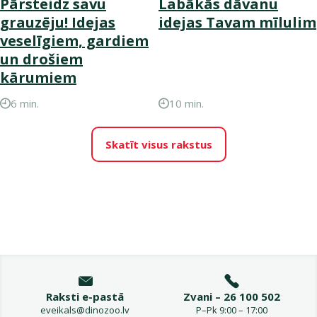
Pārsteidz savu
Labākās dāvanu
grauzēju! Idejas
idejas Tavam mīlulim
veselīgiem, gardiem
un drošiem
kārumiem
6 min.
10 min.
Skatīt visus rakstus
Raksti e-pastā
Zvani – 26 100 502
eveikals@dinozoo.lv
P–Pk 9:00 – 17:00