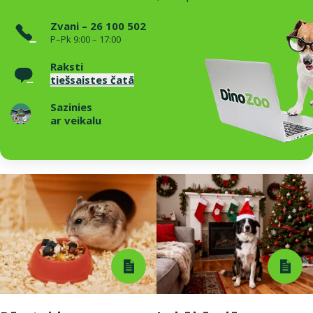
Zvani – 26 100 502
P–Pk 9:00 – 17:00
Raksti
tiešsaistes čatā
Sazinies
ar veikalu