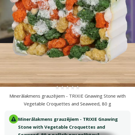
Vairāk fotogrāfiju
Atsauksmes 0%
Minerālakmens grauzējiem - TRIXIE Gnawing Stone with
Vegetable Croquettes and Seaweed​, 80 g
Minerālakmens grauzējiem - TRIXIE Gnawing
Stone with Vegetable Croquettes and
Seaweed​, 80 g pašlaik nav noliktavā.