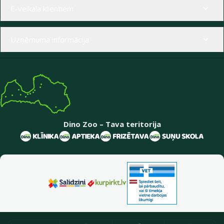
Izvēlne kājenē
E-veikala klientiem
Uzņēmuma informācija
Dino Zoo – Tava teritorija