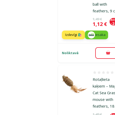
ball with
feathers, 9 
Oriģinālā ce
1,49 €
At
Cena
1,12 €
-
Izdevīgi 🛍️
iesaka
Noliktavā
Pie
Atsauksmes
Rotaļlieta
kaķiem – Ma
Cat Sea Gra
mouse with
feathers, 1
Oriģinālā ce
1,49 €
At