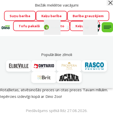
Biežāk meklētie vaicājumi
Aiz
Visu mēnesi Dino Zoo piedāvā lieliskas cenas mīluļu TOP
barībām! 🍖
→
Skatīt piedāvājumu!
Suņu barība
Kaķu barība
Barība grauzējiem
Tofu pakaiši
Foresto
Kaķu mājas
Fotokonkurss “GADA ŪSAIŅI”!
Varbūt tieši Tavs mīlulis
Mans
Mans
konts
Atbalsts
grozs
me
būs 2027. gada zvaigzne
→
Piedalīties
Mek
🔥 Akciju piedāvājumi
Populārākie zīmoli
Vasara turpinās – atlaides katrai gaumei!
Rotaļlietas, atvēsinošās preces un citas preces Tavam mīlulim.
Iepērcies izdevīgi kopā ar Dino Zoo!
Piedāvājums spēkā līdz 27.08.2026.