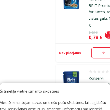
BRIT Premi
for Kitten, a
vistas gaļu,
g
Oriģinālā ce
1,09 €
At
Cena
0,78 €
-
Nav pieejams
Aps
Atsauksmes
Konservi
kaķiem – BR
Premium
Šī tīmekļa vietne izmanto sīkdatnes
Chicken Slice
Vietnē izmantojam savas un trešo pušu sīkdatnes, lai saglabātu
for Sterilised
tavu iepirkšanās vēsturi un izmantotu informāciju par iepriekš
100 g