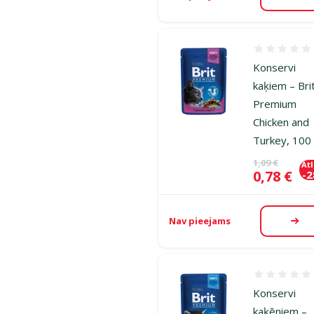
Aps
Atsauksmes
Konservi
kaķiem – Bri
Premium
Chicken and
Turkey, 100
Oriģinālā ce
1,09 €
At
Cena
0,78 €
-
Nav pieejams
Aps
Atsauksmes
Konservi
kaķēniem –