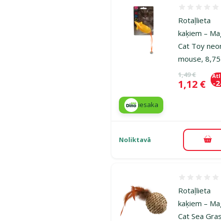
Atsauksmes
Rotaļlieta
kaķiem – Ma
Cat Toy neo
mouse, 8,75
Oriģinālā ce
1,49 €
At
Cena
1,12 €
-
iesaka
Noliktavā
Pie
Atsauksmes
Rotaļlieta
kaķiem – Ma
Cat Sea Gra