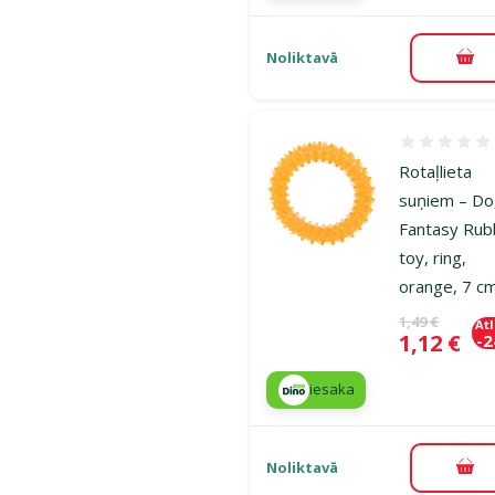
Noliktavā
Pie
Atsauksmes
Rotaļlieta
suņiem – D
Fantasy Rub
toy, ring,
orange, 7 c
Oriģinālā ce
1,49 €
At
Cena
1,12 €
-
iesaka
Noliktavā
Pie