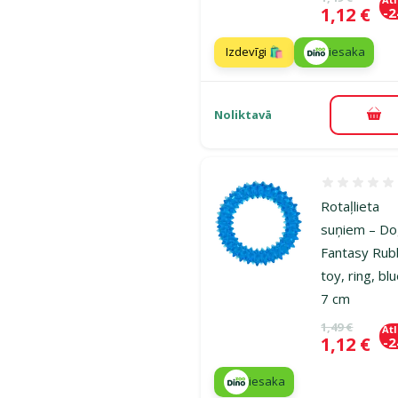
Cena
1,12 €
-
Izdevīgi 🛍️
iesaka
Noliktavā
Pie
Atsauksmes
Rotaļlieta
suņiem – D
Fantasy Rub
toy, ring, blu
7 cm
Oriģinālā ce
1,49 €
At
Cena
1,12 €
-
iesaka