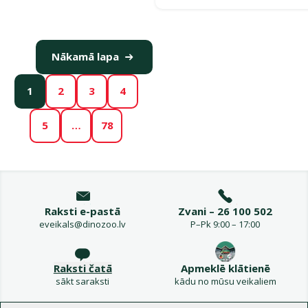
Nākamā lapa
1
2
3
4
5
…
78
Raksti e-pastā
Zvani – 26 100 502
eveikals@dinozoo.lv
P–Pk 9:00 – 17:00
Raksti čatā
Apmeklē klātienē
sākt saraksti
kādu no mūsu veikaliem