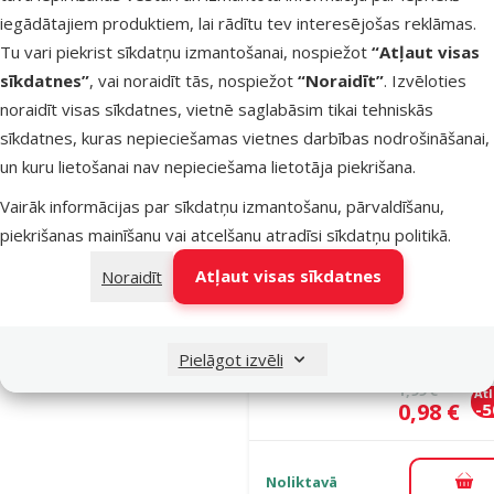
iegādātajiem produktiem, lai rādītu tev interesējošas reklāmas.
Oriģinālā ce
1,09 €
At
Cena
Tu vari piekrist sīkdatņu izmantošanai, nospiežot
“Atļaut visas
0,78 €
-
sīkdatnes”
, vai noraidīt tās, nospiežot
“Noraidīt”
. Izvēloties
noraidīt visas sīkdatnes, vietnē saglabāsim tikai tehniskās
Nav pieejams
Aps
sīkdatnes, kuras nepieciešamas vietnes darbības nodrošināšanai,
un kuru lietošanai nav nepieciešama lietotāja piekrišana.
Vairāk informācijas par sīkdatņu izmantošanu, pārvaldīšanu,
Atsauksmes
piekrišanas mainīšanu vai atcelšanu atradīsi
sīkdatņu politikā
.
Bļoda suņie
Wave 1 pet
Atļaut visas sīkdatnes
Noraidīt
bowl with
antislide, Ø 
x 6,5 cm, 0,2
Pielāgot izvēli
Oriģinālā ce
1,99 €
At
Cena
0,98 €
-
Noliktavā
Pie