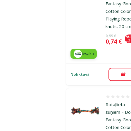
Fantasy Goo
Cotton Color
Playing Rop
knots, 20 c
Oriģinālā ce
0,99 €
At
Cena
0,74 €
-
iesaka
Noliktavā
Pie
Atsauksmes
Rotaļlieta
suņiem – D
Fantasy Goo
Cotton Color