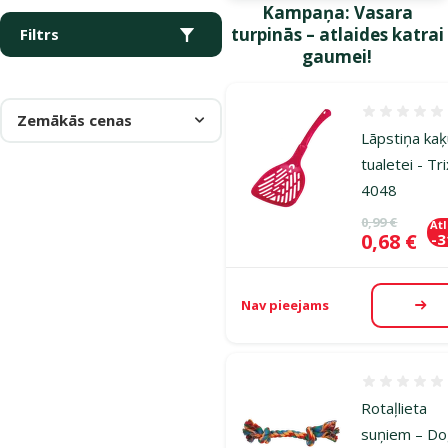
Kampaņa: Vasara
turpinās – atlaides katrai
Filtrs
gaumei!
Atsauksmes
Zemākās cenas
Lāpstiņa ka
tualetei - Tri
4048
Oriģinālā ce
0,99 €
At
Cena
0,68 €
-
Nav pieejams
Aps
Atsauksmes
Rotaļlieta
suņiem – D