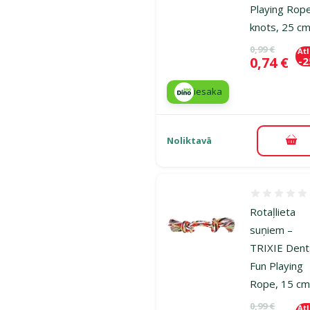
Playing Rop
knots, 25 c
Oriģinālā ce
0,99 €
At
Cena
0,74 €
-
iesaka
Noliktavā
Pie
Atsauksmes
Rotaļlieta
suņiem –
TRIXIE Dent
Fun Playing
Rope, 15 c
Oriģinālā ce
0,99 €
At