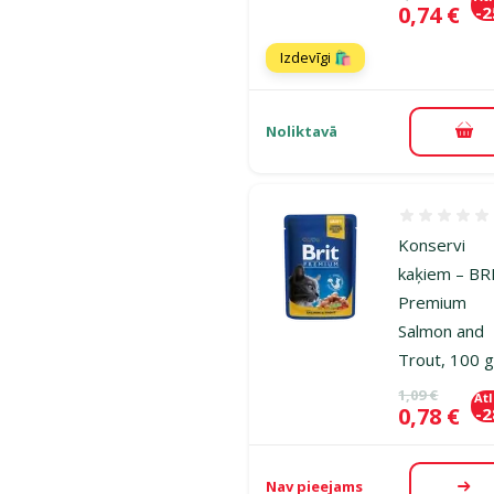
Cena
0,74 €
-
Izdevīgi 🛍️
Noliktavā
Pie
Atsauksmes
Konservi
kaķiem – BR
Premium
Salmon and
Trout, 100 
Oriģinālā ce
1,09 €
At
Cena
0,78 €
-
Nav pieejams