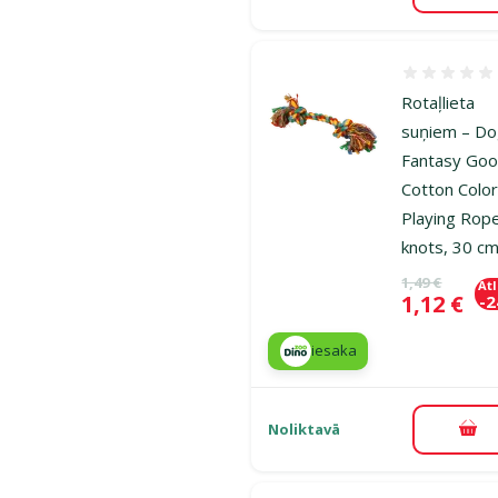
Atsauksmes
Rotaļlieta
suņiem – D
Fantasy Goo
Cotton Color
Playing Rop
knots, 30 c
Oriģinālā ce
1,49 €
At
Cena
1,12 €
-
iesaka
Noliktavā
Pie