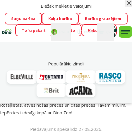
Biežāk meklētie vaicājumi
Aiz
Visu mēnesi Dino Zoo piedāvā lieliskas cenas mīluļu TOP
barībām! 🍖
→
Skatīt piedāvājumu!
Suņu barība
Kaķu barība
Barība grauzējiem
Tofu pakaiši
Foresto
Kaķu mājas
Fotokonkurss “GADA ŪSAIŅI”!
Varbūt tieši Tavs mīlulis
Mans
Mans
konts
Atbalsts
grozs
me
būs 2027. gada zvaigzne
→
Piedalīties
Mek
🔥 Akciju piedāvājumi
Populārākie zīmoli
Vasara turpinās – atlaides katrai gaumei!
Rotaļlietas, atvēsinošās preces un citas preces Tavam mīlulim.
Iepērcies izdevīgi kopā ar Dino Zoo!
Piedāvājums spēkā līdz 27.08.2026.