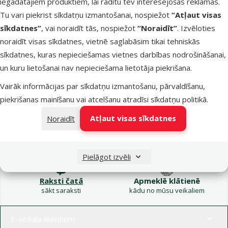
iegādātajiem produktiem, lai rādītu tev interesējošas reklāmas.
Kampaņa: Vasara
Tu vari piekrist sīkdatņu izmantošanai, nospiežot
“Atļaut visas
turpinās – atlaides katrai
Filtrs
sīkdatnes”
, vai noraidīt tās, nospiežot
“Noraidīt”
. Izvēloties
gaumei!
noraidīt visas sīkdatnes, vietnē saglabāsim tikai tehniskās
Produkti nav atrasti
sīkdatnes, kuras nepieciešamas vietnes darbības nodrošināšanai,
Kārtot pēc
un kuru lietošanai nav nepieciešama lietotāja piekrišana.
Vairāk informācijas par sīkdatņu izmantošanu, pārvaldīšanu,
piekrišanas mainīšanu vai atcelšanu atradīsi
sīkdatņu politikā
.
Atļaut visas sīkdatnes
Noraidīt
Raksti e-pastā
Zvani – 26 100 502
eveikals@dinozoo.lv
P–Pk 9:00 – 17:00
Pielāgot izvēli
Raksti čatā
Apmeklē klātienē
sākt saraksti
kādu no mūsu veikaliem
Izvēlne kājenē
E-veikala klientiem