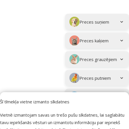
Parametriskais filtrs
Atlasītie filtri
Kampaņa: "Vasara turpinās – atlaides katrai gaumei!"
Apakškategorija
Preces suņiem
Preces kaķiem
Preces grauzējiem
Preces putniem
Preces zivīm
Šī tīmekļa vietne izmanto sīkdatnes
Preces
Vietnē izmantojam savas un trešo pušu sīkdatnes, lai saglabātu
eksotiskajiem
tavu iepirkšanās vēsturi un izmantotu informāciju par iepriekš