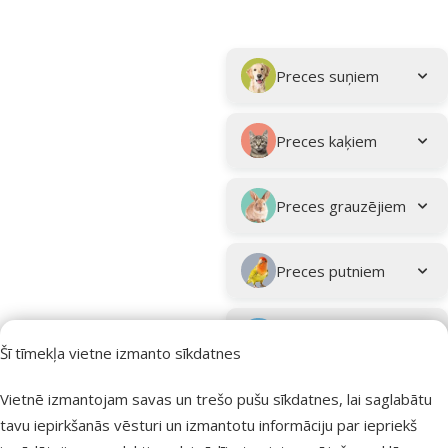
Parametriskais filtrs
Atlasītie filtri
Kampaņa: "Vasara turpinās – atlaides katrai gaumei!"
Apakškategorija
Preces suņiem
Preces kaķiem
Preces grauzējiem
Preces putniem
Preces zivīm
Šī tīmekļa vietne izmanto sīkdatnes
Preces
Vietnē izmantojam savas un trešo pušu sīkdatnes, lai saglabātu
eksotiskajiem
tavu iepirkšanās vēsturi un izmantotu informāciju par iepriekš