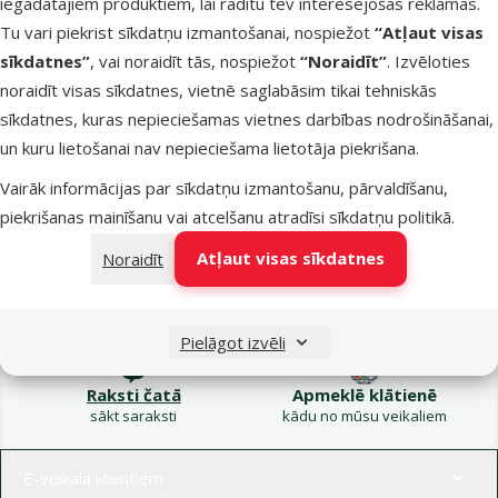
iegādātajiem produktiem, lai rādītu tev interesējošas reklāmas.
Kampaņa: Vasara
Tu vari piekrist sīkdatņu izmantošanai, nospiežot
“Atļaut visas
turpinās – atlaides katrai
Filtrs
sīkdatnes”
, vai noraidīt tās, nospiežot
“Noraidīt”
. Izvēloties
gaumei!
noraidīt visas sīkdatnes, vietnē saglabāsim tikai tehniskās
Produkti nav atrasti
sīkdatnes, kuras nepieciešamas vietnes darbības nodrošināšanai,
Kārtot pēc
un kuru lietošanai nav nepieciešama lietotāja piekrišana.
Vairāk informācijas par sīkdatņu izmantošanu, pārvaldīšanu,
piekrišanas mainīšanu vai atcelšanu atradīsi
sīkdatņu politikā
.
Atļaut visas sīkdatnes
Noraidīt
Raksti e-pastā
Zvani – 26 100 502
eveikals@dinozoo.lv
P–Pk 9:00 – 17:00
Pielāgot izvēli
Raksti čatā
Apmeklē klātienē
sākt saraksti
kādu no mūsu veikaliem
Izvēlne kājenē
E-veikala klientiem