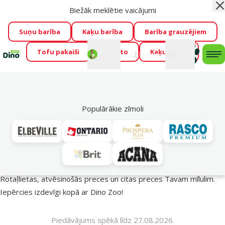
Biežāk meklētie vaicājumi
Aiz
Visu mēnesi Dino Zoo piedāvā lieliskas cenas mīluļu TOP
barībām! 🍖
→
Skatīt piedāvājumu!
Suņu barība
Kaķu barība
Barība grauzējiem
Tofu pakaiši
Foresto
Kaķu mājas
Fotokonkurss “GADA ŪSAIŅI”!
Varbūt tieši Tavs mīlulis
Mans
Mans
konts
Atbalsts
grozs
me
būs 2027. gada zvaigzne
→
Piedalīties
Mek
🔥 Akciju piedāvājumi
Populārākie zīmoli
Vasara turpinās – atlaides katrai gaumei!
Rotaļlietas, atvēsinošās preces un citas preces Tavam mīlulim.
Iepērcies izdevīgi kopā ar Dino Zoo!
Piedāvājums spēkā līdz 27.08.2026.