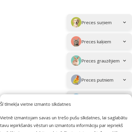
Parametriskais filtrs
Atlasītie filtri
Kampaņa: "Vasara turpinās – atlaides katrai gaumei!"
Apakškategorija
Preces suņiem
Preces kaķiem
Preces grauzējiem
Preces putniem
Preces zivīm
Šī tīmekļa vietne izmanto sīkdatnes
Preces
Vietnē izmantojam savas un trešo pušu sīkdatnes, lai saglabātu
eksotiskajiem
tavu iepirkšanās vēsturi un izmantotu informāciju par iepriekš