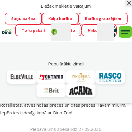
Biežāk meklētie vaicājumi
Aiz
Visu mēnesi Dino Zoo piedāvā lieliskas cenas mīluļu TOP
barībām! 🍖
→
Skatīt piedāvājumu!
Suņu barība
Kaķu barība
Barība grauzējiem
Tofu pakaiši
Foresto
Kaķu mājas
Fotokonkurss “GADA ŪSAIŅI”!
Varbūt tieši Tavs mīlulis
Mans
Mans
konts
Atbalsts
grozs
me
būs 2027. gada zvaigzne
→
Piedalīties
Mek
🔥 Akciju piedāvājumi
Populārākie zīmoli
Vasara turpinās – atlaides katrai gaumei!
Rotaļlietas, atvēsinošās preces un citas preces Tavam mīlulim.
Iepērcies izdevīgi kopā ar Dino Zoo!
Piedāvājums spēkā līdz 27.08.2026.