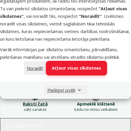
iegādātajiem produktiem, lai rādītu tev interesējošas reklāmas.
Kampaņa: Vasara
Tu vari piekrist sīkdatņu izmantošanai, nospiežot
“Atļaut visas
turpinās – atlaides katrai
Filtrs
sīkdatnes”
, vai noraidīt tās, nospiežot
“Noraidīt”
. Izvēloties
gaumei!
noraidīt visas sīkdatnes, vietnē saglabāsim tikai tehniskās
Produkti nav atrasti
sīkdatnes, kuras nepieciešamas vietnes darbības nodrošināšanai,
Kārtot pēc
un kuru lietošanai nav nepieciešama lietotāja piekrišana.
Vairāk informācijas par sīkdatņu izmantošanu, pārvaldīšanu,
piekrišanas mainīšanu vai atcelšanu atradīsi
sīkdatņu politikā
.
Atļaut visas sīkdatnes
Noraidīt
Raksti e-pastā
Zvani – 26 100 502
eveikals@dinozoo.lv
P–Pk 9:00 – 17:00
Pielāgot izvēli
Raksti čatā
Apmeklē klātienē
sākt saraksti
kādu no mūsu veikaliem
Izvēlne kājenē
E-veikala klientiem