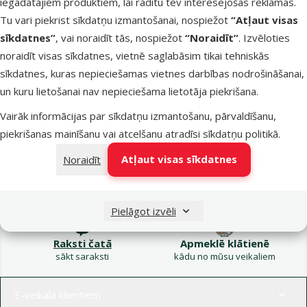
iegādātajiem produktiem, lai rādītu tev interesējošas reklāmas.
Kampaņa: Vasara
Tu vari piekrist sīkdatņu izmantošanai, nospiežot
“Atļaut visas
turpinās – atlaides katrai
Filtrs
sīkdatnes”
, vai noraidīt tās, nospiežot
“Noraidīt”
. Izvēloties
gaumei!
noraidīt visas sīkdatnes, vietnē saglabāsim tikai tehniskās
Produkti nav atrasti
sīkdatnes, kuras nepieciešamas vietnes darbības nodrošināšanai,
Kārtot pēc
un kuru lietošanai nav nepieciešama lietotāja piekrišana.
Vairāk informācijas par sīkdatņu izmantošanu, pārvaldīšanu,
piekrišanas mainīšanu vai atcelšanu atradīsi
sīkdatņu politikā
.
Atļaut visas sīkdatnes
Noraidīt
Raksti e-pastā
Zvani – 26 100 502
eveikals@dinozoo.lv
P–Pk 9:00 – 17:00
Pielāgot izvēli
Raksti čatā
Apmeklē klātienē
sākt saraksti
kādu no mūsu veikaliem
Izvēlne kājenē
E-veikala klientiem