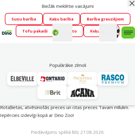
Biežāk meklētie vaicājumi
Aiz
Visu mēnesi Dino Zoo piedāvā lieliskas cenas mīluļu TOP
barībām! 🍖
→
Skatīt piedāvājumu!
Suņu barība
Kaķu barība
Barība grauzējiem
Tofu pakaiši
Foresto
Kaķu mājas
Fotokonkurss “GADA ŪSAIŅI”!
Varbūt tieši Tavs mīlulis
Mans
Mans
konts
Atbalsts
grozs
me
būs 2027. gada zvaigzne
→
Piedalīties
Mek
🔥 Akciju piedāvājumi
Populārākie zīmoli
Vasara turpinās – atlaides katrai gaumei!
Rotaļlietas, atvēsinošās preces un citas preces Tavam mīlulim.
Iepērcies izdevīgi kopā ar Dino Zoo!
Piedāvājums spēkā līdz 27.08.2026.