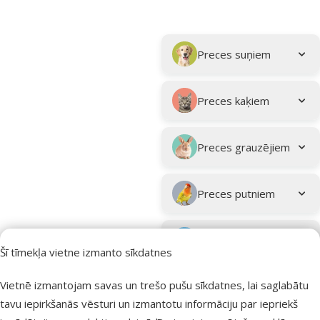
Parametriskais filtrs
Atlasītie filtri
Kampaņa: "Vasara turpinās – atlaides katrai gaumei!"
Apakškategorija
Preces suņiem
Preces kaķiem
Preces grauzējiem
Preces putniem
Preces zivīm
Šī tīmekļa vietne izmanto sīkdatnes
Preces
Vietnē izmantojam savas un trešo pušu sīkdatnes, lai saglabātu
eksotiskajiem
tavu iepirkšanās vēsturi un izmantotu informāciju par iepriekš