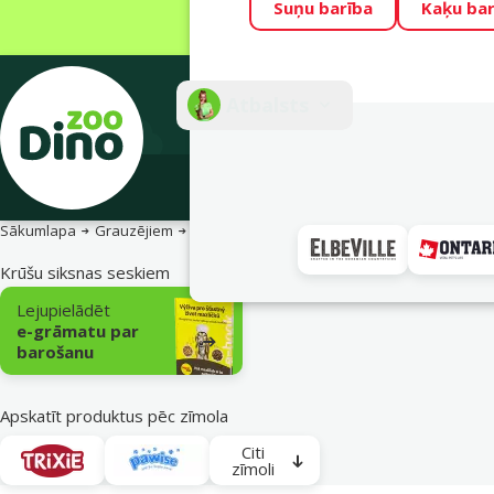
Suņu barība
Kaķu bar
Visu mēnesi Din
Fotokonkurss “G
Atbalsts
E-veik
Sākumlapa
Grauzējiem
Seskiem
Pastaigai
Krūšu siksnas
Krūšu siksnas seskiem
Apakškategorija
Lejupielādēt
e-grāmatu par
barošanu
Apskatīt produktus pēc zīmola
Citi
zīmoli