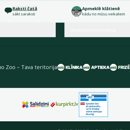
Raksti čatā
Apmeklē klātienē
sākt saraksti
kādu no mūsu veikaliem
Uzņēmuma informācija
no Zoo – Tava teritorija