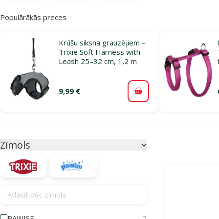
Populārākās preces
Krūšu siksna grauzējiem –
Trixie Soft Harness with
Leash 25–32 cm, 1,2 m
9,99 €
Pievienot grozam
Parametriskais filtrs
Atlasītie filtri
Zīmols
Produkti katego
Atlasīt pēc zīmola
PAWISE
2