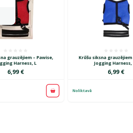
Atsauksmes 0%
Atsauk
sna grauzējiem – Pawise,
Krūšu siksna grauzējiem
gging Harness, L
Jogging Harness,
Cena
Cena
6,99 €
6,99 €
Noliktavā
Pievienot grozam