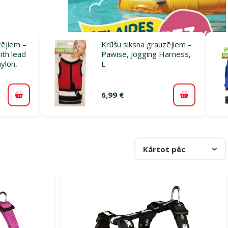
zējiem –
Krūšu siksna grauzējiem –
th lead
Pawise, Jogging Harness,
nylon,
L
6,99 €
Pievienot grozam
Pievienot 
Kārtot pēc