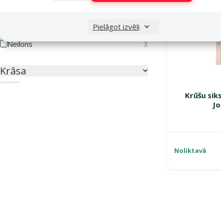
Materiāls
Pielāgot izvēli
Neilons
3
Krāsa
Zila
Krūšu sik
Jo
Noliktavā