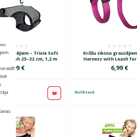
avu
Atsauksmes 0%
Atsauk
ajiem
a grauzējiem – Trixie Soft
Krūšu siksna grauzējiem
th Leash 25–32 cm, 1,2 m
Harness with Leash for
Cena
Cena
9,99 €
6,99 €
 noraidīt
etnē
s
tāja
Noliktavā
Pievienot grozam
išanas