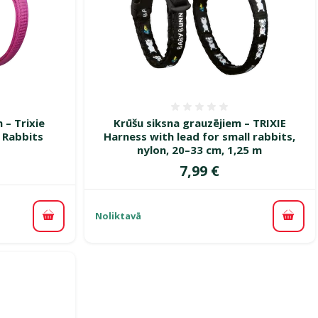
smes 0%
Atsauksmes 0%
 – Trixie
Krūšu siksna grauzējiem – TRIXIE
 Rabbits
Harness with lead for small rabbits,
nylon, 20–33 cm, 1,25 m
Cena
7,99 €
Noliktavā
Pievienot grozam
Pievi