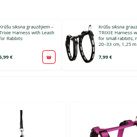
Krūšu siksna grauzējiem –
Krūšu siksna grau
Trixie Harness with Leash
TRIXIE Harness wi
for Rabbits
for small rabbits, 
20–33 cm, 1,25 m
6,99 €
7,99 €
Pievienot grozam
rijā Krūšu siksnas seskiem