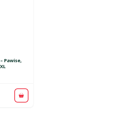
smes 0%
 – Pawise,
 XL
Pievienot grozam