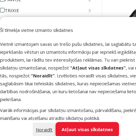
TRIXIE
3
Cena
Šī tīmekļa vietne izmanto sīkdatnes
Vietnē izmantojam savas un trešo pušu sīkdatnes, lai saglabātu t
iepirkšanās vēsturi un izmantotu informāciju par iepriekš iegādāt
Krūšu siksn
6 €
10 €
Harness wi
produktiem, lai rādītu tev interesējošas reklāmas. Tu vari piekrist
sīkdatņu izmantošanai, nospiežot
“Atļaut visas sīkdatnes”
, vai
Atsauksmes
tās, nospiežot
“Noraidīt”
. Izvēloties noraidīt visas sīkdatnes, vi
saglabāsim tikai tehniskās sīkdatnes, kuras nepieciešamas vietne
Atsauksmes 100%
0
darbības nodrošināšanai, un kuru lietošanai nav nepieciešama lieto
Noliktavā
Atsauksmes 80%
0
piekrišana.
Atsauksmes 60%
0
Vairāk informācijas par sīkdatņu izmantošanu, pārvaldīšanu, piekr
mainīšanu vai atcelšanu atradīsi
sīkdatņu politikā
.
Atsauksmes 40%
0
Atļaut visas sīkdatnes
Noraidīt
Atsauksmes 20%
0