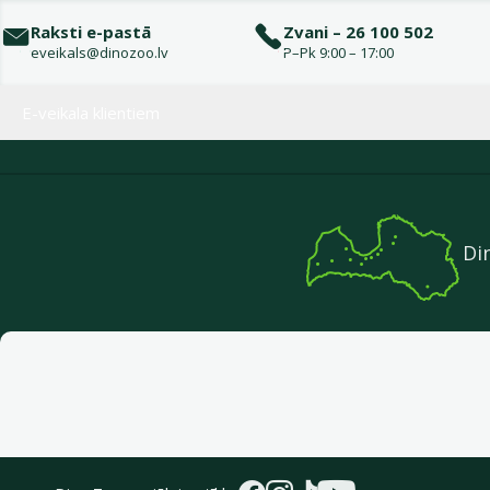
Raksti e-pastā
Zvani – 26 100 502
eveikals@dinozoo.lv
P–Pk 9:00 – 17:00
Izvēlne kājenē
E-veikala klientiem
Di