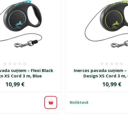
Atsauksmes 0%
Atsauk
vada suņiem – Flexi Black
Inerces pavada suņiem – 
n XS Cord 3 m, Blue
Design XS Cord 3 m,
Cena
Cena
10,99 €
10,99 €
Noliktavā
Pievienot grozam