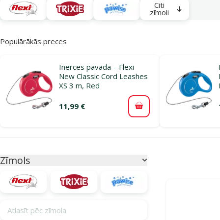
Citi
zīmoli
Populārākās preces
Inerces pavada – Flexi
New Classic Cord Leashes
XS 3 m, Red
11,99 €
Pievienot grozam
Parametriskais filtrs
Atlasītie filtri
Zīmols
Produkti kategor
Atlasīt pēc zīmola