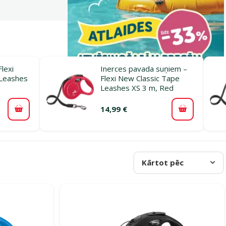
lexi
Inerces pavada suņiem –
 Leashes
Flexi New Classic Tape
Leashes XS 3 m, Red
14,99 €
Pievienot grozam
Pievienot 
Kārtot pēc