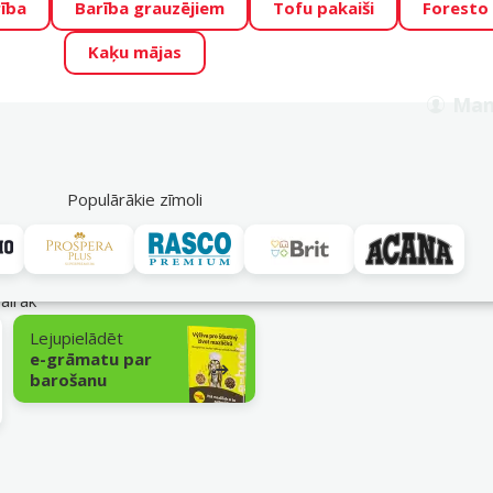
ība
Barība grauzējiem
Tofu pakaiši
Foresto
o Zoo piedāvā lieliskas cenas mīluļu TOP barībām! 🍖
→
Skat
Kaķu mājas
ADA ŪSAIŅI”!
Varbūt tieši Tavs mīlulis būs 2027. gada zvai
Man
Meklēt
als
Akciju piedāvājumi
Veikali
Pakalpojumi
P
39
Populārākie zīmoli
vairāk
Lejupielādēt
e-grāmatu par
barošanu