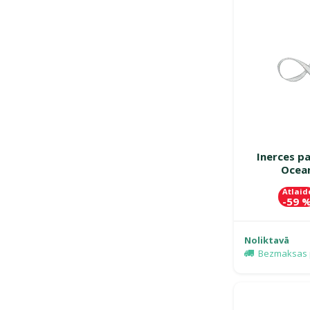
Inerces pa
Ocean
Atlaid
-59 
Noliktavā
Bezmaksas 