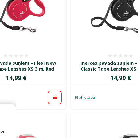
Atsauksmes 0%
Atsauk
avada suņiem – Flexi New
Inerces pavada suņiem –
ape Leashes XS 3 m, Red
Classic Tape Leashes XS 
Cena
Cena
14,99 €
14,99 €
Noliktavā
Pievienot grozam
avu