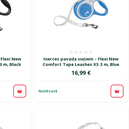
smes 0%
Atsauksmes 0%
 Flexi New
Inerces pavada suņiem – Flexi New
3 m, Black
Comfort Tape Leashes XS 3 m, Blue
Cena
16,99 €
Noliktavā
Pievienot grozam
Pievi