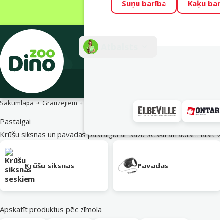
Suņu barība
Kaķu bar
Visu mēnesi Din
Fotokonkurss “G
Atbalsts
E-veik
Sākumlapa
Grauzējiem
Seskiem
Pastaigai
Pastaigai
Krūšu siksnas un pavadas pastaigai ar savu sesku atradīsi…
lasīt 
Apakškategorija
Krūšu siksnas
Pavadas
Apskatīt produktus pēc zīmola