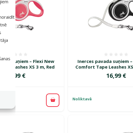
ajiem
 noraidīt
etnē
s
tāja
Atsauksmes 0%
Atsauk
išanas
avada suņiem – Flexi New
Inerces pavada suņiem –
ape Leashes XS 3 m, Red
Comfort Tape Leashes XS 
Cena
Cena
16,99 €
16,99 €
Noliktavā
Pievienot grozam