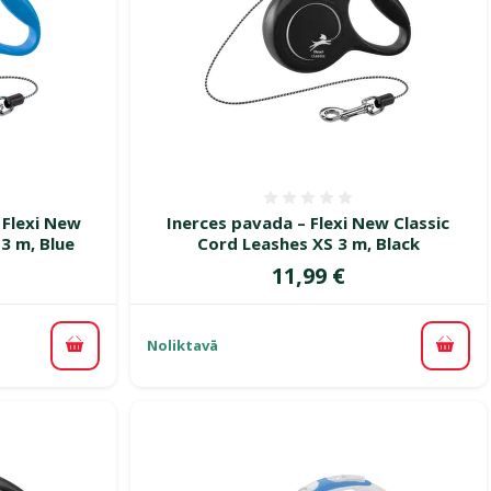
smes 0%
Atsauksmes 0%
 Flexi New
Inerces pavada – Flexi New Classic
3 m, Blue
Cord Leashes XS 3 m, Black
Cena
11,99 €
Noliktavā
Pievienot grozam
Pievi