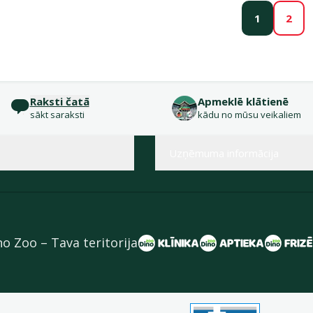
1
2
Raksti čatā
Apmeklē klātienē
sākt saraksti
kādu no mūsu veikaliem
Uzņēmuma informācija
no Zoo – Tava teritorija