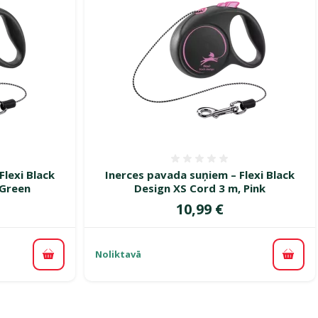
smes 0%
Atsauksmes 0%
Flexi Black
Inerces pavada suņiem – Flexi Black
 Green
Design XS Cord 3 m, Pink
Cena
10,99 €
Noliktavā
Pievienot grozam
Pievi