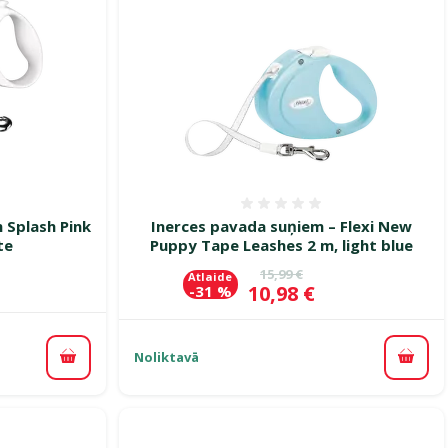
smes 0%
Atsauksmes 0%
 Splash Pink
Inerces pavada suņiem – Flexi New
te
Puppy Tape Leashes 2 m, light blue
Oriģinālā cena
15,99 €
Atlaide
Cena
10,98 €
-31 %
Noliktavā
Pievienot grozam
Pievi