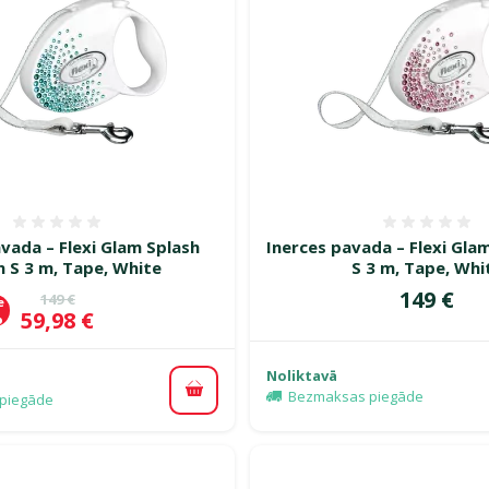
Atsauksmes 0%
Atsauk
vada – Flexi Glam Splash
Inerces pavada – Flexi Glam
 S 3 m, Tape, White
S 3 m, Tape, Whi
Cena
149 €
Oriģinālā cena
149 €
e
Cena
59,98 €
%
Noliktavā
Bezmaksas piegāde
Pievienot grozam
piegāde