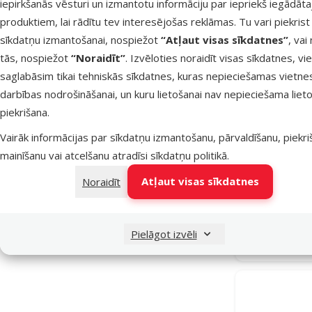
iepirkšanās vēsturi un izmantotu informāciju par iepriekš iegādāt
Īpašie piedāvājumi
produktiem, lai rādītu tev interesējošas reklāmas. Tu vari piekrist
Mēneša lielā akcija
5
sīkdatņu izmantošanai, nospiežot
“Atļaut visas sīkdatnes”
, vai
tās, nospiežot
“Noraidīt”
. Izvēloties noraidīt visas sīkdatnes, vi
saglabāsim tikai tehniskās sīkdatnes, kuras nepieciešamas vietne
darbības nodrošināšanai, un kuru lietošanai nav nepieciešama lieto
piekrišana.
Vairāk informācijas par sīkdatņu izmantošanu, pārvaldīšanu, piekr
Inerces p
mainīšanu vai atcelšanu atradīsi
sīkdatņu politikā
.
Comfort T
Atļaut visas sīkdatnes
Noraidīt
Noliktavā
Pielāgot izvēli