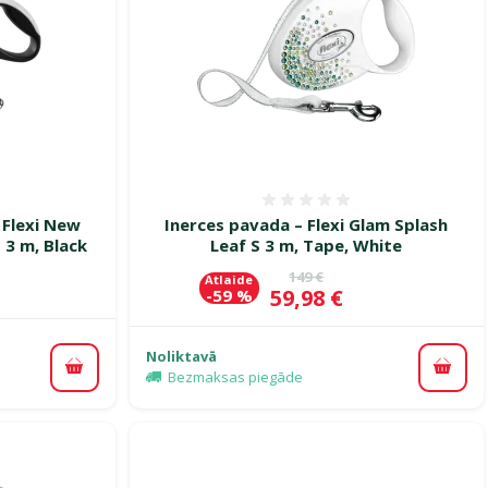
smes 0%
Atsauksmes 0%
 Flexi New
Inerces pavada – Flexi Glam Splash
3 m, Black
Leaf S 3 m, Tape, White
Oriģinālā cena
149 €
Atlaide
Cena
59,98 €
-59 %
Noliktavā
Pievienot grozam
Pievi
Bezmaksas piegāde