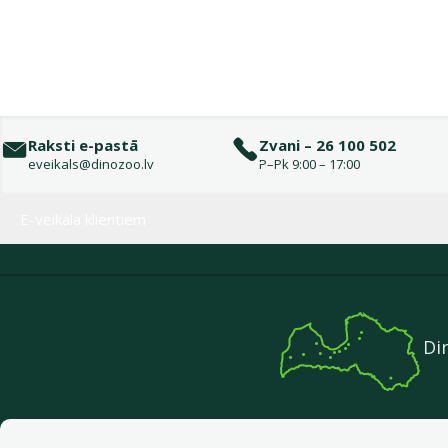
Raksti e-pastā
Zvani – 26 100 502
eveikals@dinozoo.lv
P–Pk 9:00 – 17:00
Izvēlne kājenē
E-veikala klientiem
Di