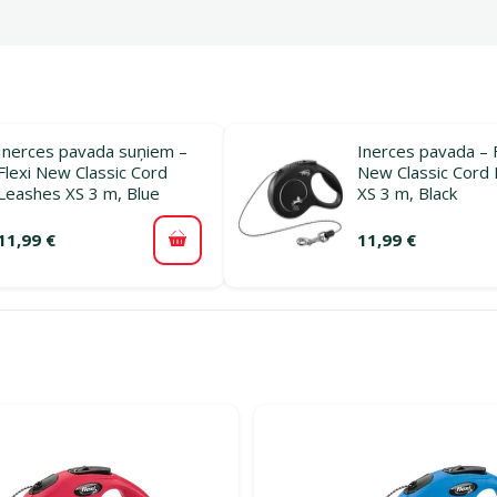
Inerces pavada suņiem –
Inerces pavada – F
Flexi New Classic Cord
New Classic Cord
Leashes XS 3 m, Blue
XS 3 m, Black
11,99 €
11,99 €
Pievienot grozam
ijā Pastaigai