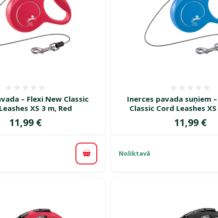
Atsauksmes 0%
Atsauk
vada – Flexi New Classic
Inerces pavada suņiem –
Leashes XS 3 m, Red
Classic Cord Leashes XS 
Cena
Cena
11,99 €
11,99 €
Noliktavā
Pievienot grozam