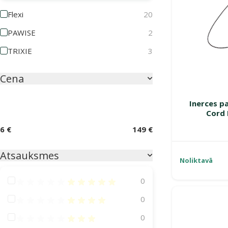
Flexi
20
PAWISE
2
TRIXIE
3
Cena
Inerces pa
Cord 
6 €
149 €
Atsauksmes
Noliktavā
Atsauksmes 100%
0
Atsauksmes 80%
0
Atsauksmes 60%
0