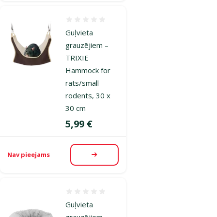
Atsauksmes 0%
Guļvieta
grauzējiem –
TRIXIE
Hammock for
rats/small
rodents, 30 x
30 cm
Cena
5,99 €
Nav pieejams
Apskatīt
Atsauksmes 0%
Guļvieta
grauzējiem –