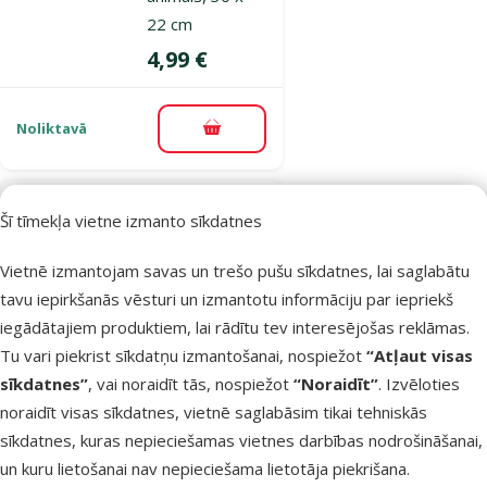
22 cm
Cena
4,99 €
Noliktavā
Pievienot grozam
Atsauksmes 0%
Šī tīmekļa vietne izmanto sīkdatnes
Guļvieta
grauzējiem –
Vietnē izmantojam savas un trešo pušu sīkdatnes, lai saglabātu
Trixie, Bunny
tavu iepirkšanās vēsturi un izmantotu informāciju par iepriekš
cuddly bed,
iegādātajiem produktiem, lai rādītu tev interesējošas reklāmas.
plush, 30 x 6 x
Tu vari piekrist sīkdatņu izmantošanai, nospiežot
“Atļaut visas
22 cm, multi
sīkdatnes”
, vai noraidīt tās, nospiežot
“Noraidīt”
. Izvēloties
coloured and
noraidīt visas sīkdatnes, vietnē saglabāsim tikai tehniskās
grey
sīkdatnes, kuras nepieciešamas vietnes darbības nodrošināšanai,
Cena
un kuru lietošanai nav nepieciešama lietotāja piekrišana.
12,99 €