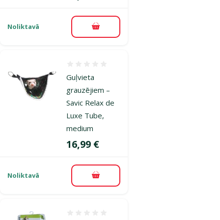
Noliktavā
Pievienot grozam
Atsauksmes 0%
Guļvieta
grauzējiem –
Savic Relax de
Luxe Tube,
medium
Cena
16,99 €
Noliktavā
Pievienot grozam
Atsauksmes 0%