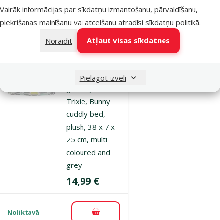
Vairāk informācijas par sīkdatņu izmantošanu, pārvaldīšanu,
piekrišanas mainīšanu vai atcelšanu atradīsi
sīkdatņu politikā
.
Noliktavā
Pievienot grozam
Atļaut visas sīkdatnes
Noraidīt
Atsauksmes 0%
Guļvieta
Pielāgot izvēli
grauzējiem –
Trixie, Bunny
cuddly bed,
plush, 38 x 7 x
25 cm, multi
coloured and
grey
Cena
14,99 €
Noliktavā
Pievienot grozam