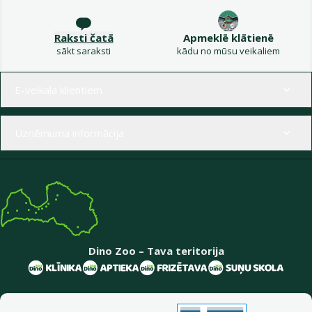
Raksti čatā
Apmeklē klātienē
sākt saraksti
kādu no mūsu veikaliem
Izvēlne kājenē
E-veikala klientiem
Uzņēmuma informācija
Dino Zoo – Tava teritorija