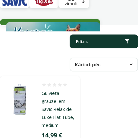
zīmoli
Aktuālie notikumi
Parametriskais filtrs
Atlasītie filtri
Produkti kategorijā Būru aprīkojums seskiem
Filtrs
Kārtot pēc
Atsauksmes 0%
Guļvieta
grauzējiem –
Savic Relax de
Luxe Flat Tube,
medium
Cena
14,99 €