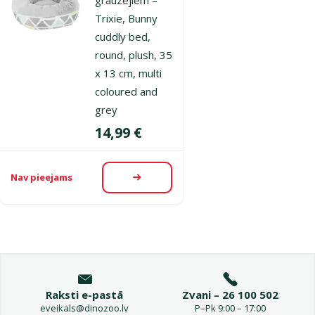
Trixie, Bunny
cuddly bed,
round, plush, 35
x 13 cm, multi
coloured and
grey
Cena
14,99 €
Nav pieejams
Apskatīt
Raksti e-pastā
Zvani – 26 100 502
eveikals@dinozoo.lv
P–Pk 9:00 – 17:00