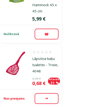
Hammock 45 x
45 cm
Cena
5,99 €
Noliktavā
Pievienot grozam
Atsauksmes 0%
Lāpstiņa kaķu
tualetei - Trixie,
4048
Oriģinālā cena
0,99 €
Atlaide
Cena
0,68 €
-31 %
Nav pieejams
Apskatīt