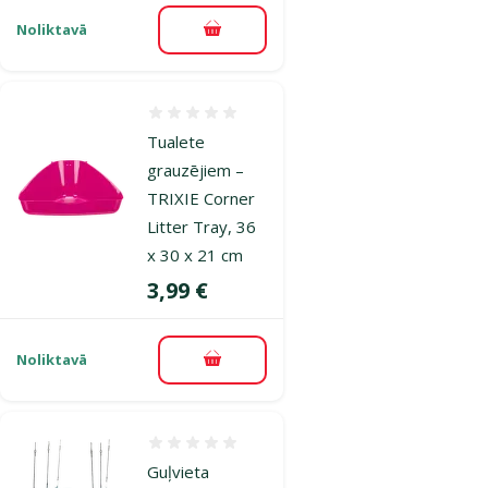
Noliktavā
Pievienot grozam
Atsauksmes 0%
Tualete
grauzējiem –
TRIXIE Corner
Litter Tray, 36
x 30 x 21 cm
Cena
3,99 €
Noliktavā
Pievienot grozam
Atsauksmes 0%
Guļvieta