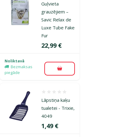
Guļvieta
grauzējiem –
Savic Relax de
Luxe Tube Fake
Fur
Cena
22,99 €
Noliktavā
Bezmaksas
Pievienot grozam
piegāde
Atsauksmes 0%
Lāpstiņa kaķu
tualetei - Trixie,
4049
Cena
1,49 €