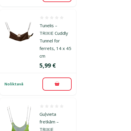
Atsauksmes 0%
Tunelis –
TRIXIE Cuddly
Tunnel for
ferrets, 14 x 45
cm
Cena
5,99 €
Noliktavā
Pievienot grozam
Atsauksmes 0%
Guļvieta
fretkām –
TRIXIE