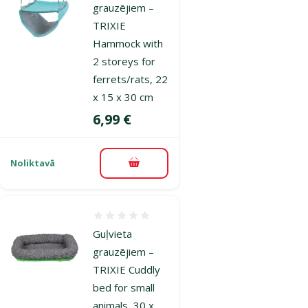
grauzējiem –
TRIXIE
Hammock with
2 storeys for
ferrets/rats, 22
x 15 x 30 cm
Cena
6,99 €
Noliktavā
Pievienot grozam
Atsauksmes 0%
Guļvieta
grauzējiem –
TRIXIE Cuddly
bed for small
animals, 30 x