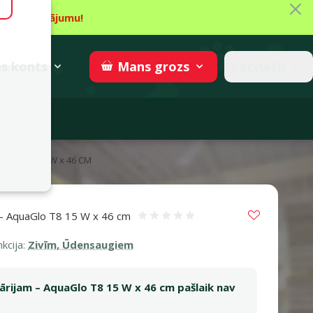
Aiz
īt piedāvājumu!
gzne
→
Piedalīties
superzoo.ch
s
konts
Latviešu
Mans
grozs
adomi
GLO T8 15 W x 46 CM
Vložit do 
 – AquaGlo T8 15 W x 46 cm
Atsauksmes 0%
kcija:
Zivīm, Ūdensaugiem
rijam – AquaGlo T8 15 W x 46 cm pašlaik nav