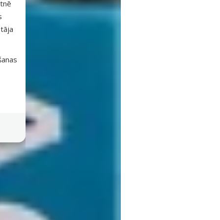
etnē
s
tāja
išanas