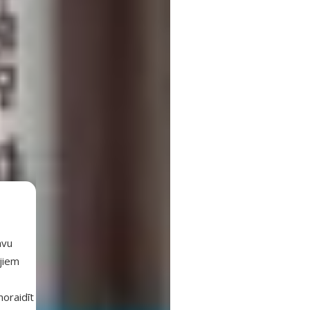
avu
ajiem
 noraidīt