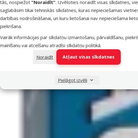
tās, nospiežot
“Noraidīt”
. Izvēloties noraidīt visas sīkdatnes, vi
saglabāsim tikai tehniskās sīkdatnes, kuras nepieciešamas vietne
darbības nodrošināšanai, un kuru lietošanai nav nepieciešama lieto
piekrišana.
Vairāk informācijas par sīkdatņu izmantošanu, pārvaldīšanu, piekr
mainīšanu vai atcelšanu atradīsi
sīkdatņu politikā
.
Atļaut visas sīkdatnes
Noraidīt
Pielāgot izvēli