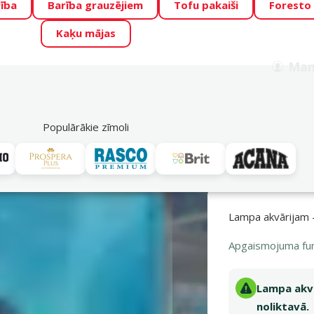
ība
Barība grauzējiem
Tofu pakaiši
Foresto
o Zoo piedāvā lieliskas cenas mīluļu TOP barībām! 🍖
→
Skat
Kaķu mājas
ADA ŪSAIŅI”!
Varbūt tieši Tavs mīlulis būs 2027. gada zvai
Man
Meklēt
als
Akciju piedāvājumi
Veikali
Pakalpojumi
P
39
Populārākie zīmoli
kvāriju apgaismojums
Fluorescentās spuldzes
LAMPA AKVĀRIJAM AQUA
Lampa akvārijam
Apgaismojuma fun
Lampa akvā
noliktavā.