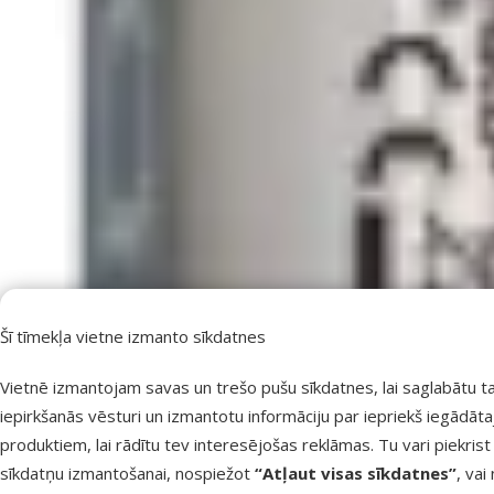
Šī tīmekļa vietne izmanto sīkdatnes
Vietnē izmantojam savas un trešo pušu sīkdatnes, lai saglabātu t
iepirkšanās vēsturi un izmantotu informāciju par iepriekš iegādāt
produktiem, lai rādītu tev interesējošas reklāmas. Tu vari piekrist
sīkdatņu izmantošanai, nospiežot
“Atļaut visas sīkdatnes”
, vai