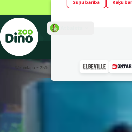
Suņu barība
Kaķu bar
Visu mēnesi Din
Fotokonkurss “G
Atbalsts
E-veik
Sākumlapa
Zivīm
Akvāriju aprīkojums un rezerves daļas
A