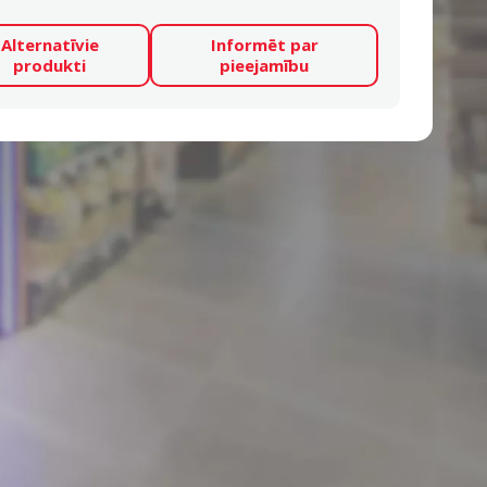
Alternatīvie
Informēt par
produkti
pieejamību