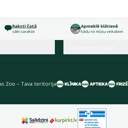
Raksti čatā
Apmeklē klātienē
sākt saraksti
kādu no mūsu veikaliem
Uzņēmuma informācija
no Zoo – Tava teritorija