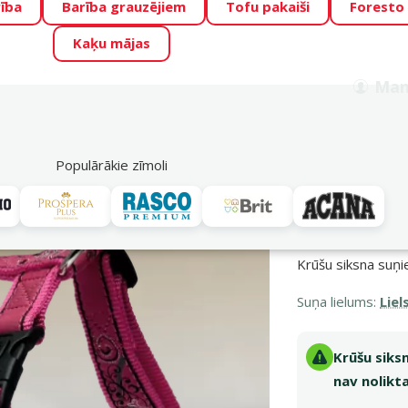
ība
Barība grauzējiem
Tofu pakaiši
Foresto
o Zoo piedāvā lieliskas cenas mīluļu TOP barībām! 🍖
→
Skat
Kaķu mājas
ADA ŪSAIŅI”!
Varbūt tieši Tavs mīlulis būs 2027. gada zvai
Man
Meklēt
als
Akciju piedāvājumi
Veikali
Pakalpojumi
P
39
Populārākie zīmoli
Krūšu siksna suņ
Suņa lielums:
Liel
Krūšu siks
nav nolikt