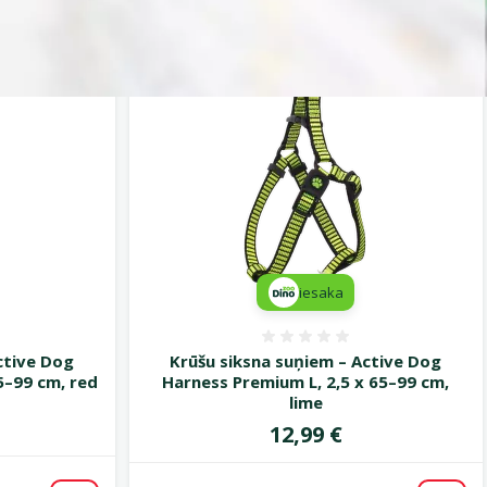
iesaka
smes 0%
Atsauksmes 0%
ctive Dog
Krūšu siksna suņiem – Active Dog
5–99 cm, red
Harness Premium L, 2,5 x 65–99 cm,
lime
Cena
12,99 €