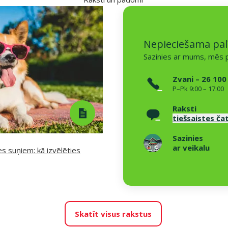
Nepieciešama pal
Sazinies ar mums, mēs p
Zvani – 26 100
P–Pk 9:00 – 17:00
Raksti
tiešsaistes ča
Sazinies
ar veikalu
s suņiem: kā izvēlēties
Skatīt visus rakstus