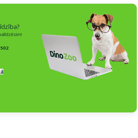
īdzība?
alīdzēsim!
 502
tā