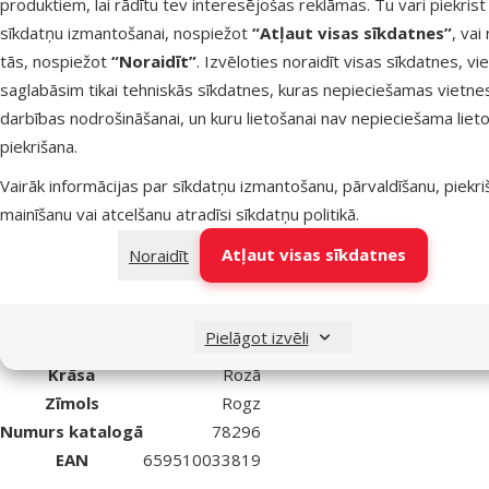
produktiem, lai rādītu tev interesējošas reklāmas. Tu vari piekrist
Noliktavā
Noliktavā
Pievienot grozam
sīkdatņu izmantošanai, nospiežot
“Atļaut visas sīkdatnes”
, vai
tās, nospiežot
“Noraidīt”
. Izvēloties noraidīt visas sīkdatnes, vi
saglabāsim tikai tehniskās sīkdatnes, kuras nepieciešamas vietne
Krūšu siksna suņiem - Rogz
darbības nodrošināšanai, un kuru lietošanai nav nepieciešama lieto
Fancy Dress Bones, XL
piekrišana.
Vairāk informācijas par sīkdatņu izmantošanu, pārvaldīšanu, piekr
mainīšanu vai atcelšanu atradīsi
sīkdatņu politikā
.
superzoo.product.detail.content
Krūšu siksna suņiem - Rogz Fancy Dress Bones, XL.
Atļaut visas sīkdatnes
Noraidīt
Par
Suņa lielums
Liels
Pielāgot izvēli
Materiāls
Neilons
Krāsa
Rozā
Zīmols
Rogz
Numurs katalogā
78296
EAN
659510033819