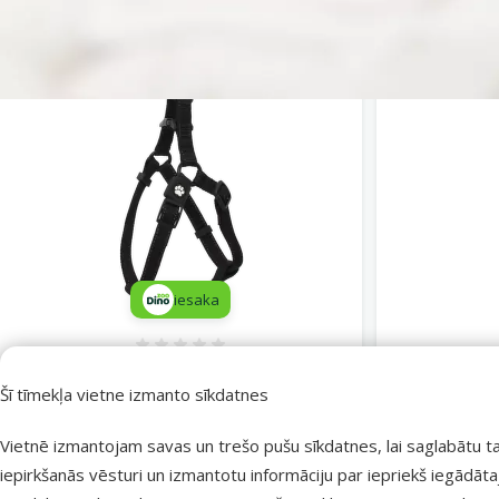
iesaka
Atsauksmes 0%
Krūšu siksna suņiem – Active Dog
Krūšu sik
Harness Premium L, 2,5 x 65–99 cm,
Harness Pr
Šī tīmekļa vietne izmanto sīkdatnes
black
Cena
12,99 €
Vietnē izmantojam savas un trešo pušu sīkdatnes, lai saglabātu t
iepirkšanās vēsturi un izmantotu informāciju par iepriekš iegādāt