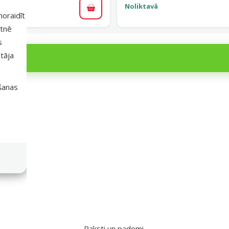
Noliktavā
Pievienot grozam
 noraidīt
etnē
s
tāja
išanas
ametri
Raksti un padomi