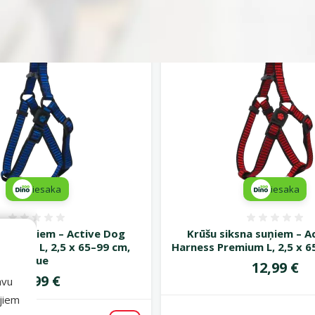
Alternatīvie produkti
iesaka
iesaka
Atsauksmes 0%
Atsauk
sna suņiem – Active Dog
Krūšu siksna suņiem – A
emium L, 2,5 x 65–99 cm,
Harness Premium L, 2,5 x 6
blue
Cena
12,99 €
Cena
12,99 €
avu
ajiem