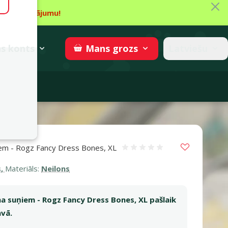
Aiz
īt piedāvājumu!
gzne
→
Piedalīties
superzoo.ch
s
konts
Latviešu
Mans
grozs
adomi
Vložit do 
iem - Rogz Fancy Dress Bones, XL
Atsauksmes 0%
s,
Materiāls:
Neilons
na suņiem - Rogz Fancy Dress Bones, XL pašlaik
avā.