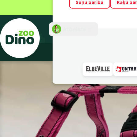
Suņu barība
Kaķu bar
Visu mēnesi Din
Fotokonkurss “G
Atbalsts
E-veik