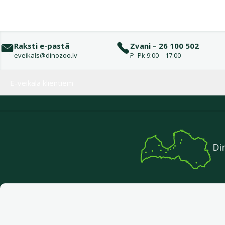
Raksti e-pastā
Zvani – 26 100 502
eveikals@dinozoo.lv
P–Pk 9:00 – 17:00
Izvēlne kājenē
E-veikala klientiem
Di