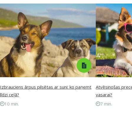
Izbrauciens ārpus pilsētas ar suni: ko paņemt
Atvēsinošas prece
līdzi ceļā?
vasarai?
10 min.
7 min.