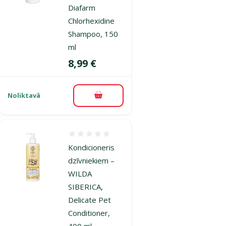
Diafarm
Chlorhexidine
Shampoo, 150
ml
Cena
8,99 €
Noliktavā
Pievienot grozam
Atsauksmes 0%
Kondicioneris
dzīvniekiem –
WILDA
SIBERICA,
Delicate Pet
Conditioner,
400 ml