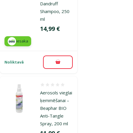
Dandruff
Shampoo, 250
ml
Cena
14,99 €
iesaka
Noliktavā
Pievienot grozam
Atsauksmes 0%
Aerosols vieglai
ķemmēšanai –
Beaphar BIO
Anti-Tangle
Spray, 200 ml
Cena