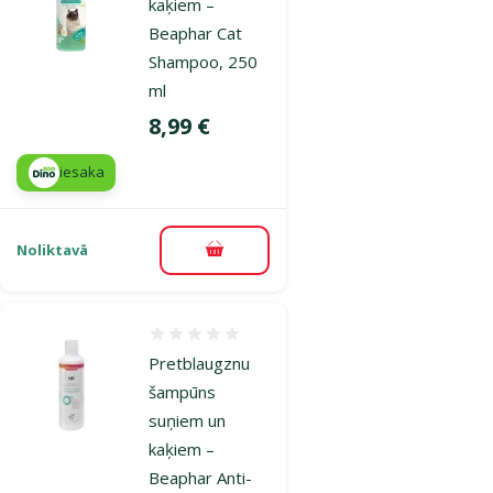
kaķiem –
Beaphar Cat
Shampoo, 250
ml
Cena
8,99 €
iesaka
Noliktavā
Pievienot grozam
Atsauksmes 0%
Pretblaugznu
šampūns
suņiem un
kaķiem –
Beaphar Anti-