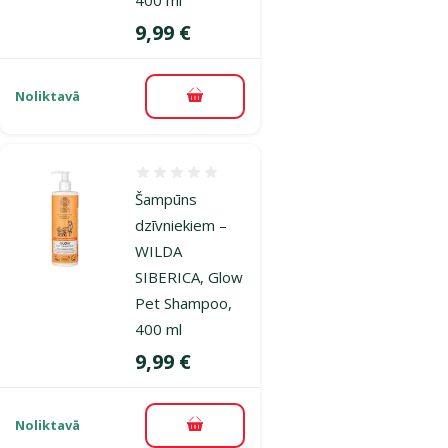
Cena
9,99 €
Noliktavā
Pievienot grozam
Atsauksmes 0%
Šampūns
dzīvniekiem –
WILDA
SIBERICA, Glow
Pet Shampoo,
400 ml
Cena
9,99 €
Noliktavā
Pievienot grozam