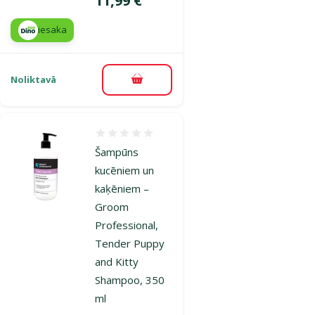
11,99 €
iesaka
Noliktavā
Pievienot grozam
Atsauksmes 0%
Šampūns
kucēniem un
kaķēniem –
Groom
Professional,
Tender Puppy
and Kitty
Shampoo, 350
ml