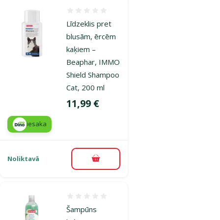
Atsauksmes 0%
L­īdzeklis pret
blusām, ērcēm
kaķiem –
Beaphar, IMMO
Shield Shampoo
Cat, 200 ml
Cena
11,99 €
iesaka
Noliktavā
Pievienot grozam
Atsauksmes 0%
Šampūns