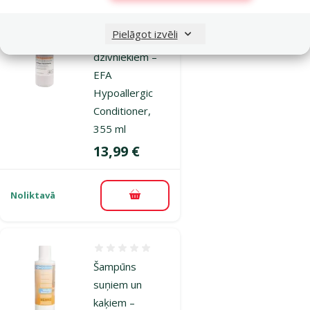
Atsauksmes 0%
Pielāgot izvēli
Kondicionieris
dzīvniekiem –
EFA
Hypoallergic
Conditioner,
355 ml
Cena
13,99 €
Noliktavā
Pievienot grozam
Atsauksmes 0%
Šampūns
suņiem un
kaķiem –