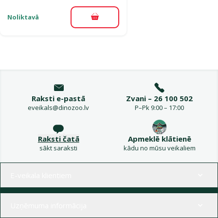
Noliktavā
Pievienot grozam
Raksti e-pastā
Zvani – 26 100 502
eveikals@dinozoo.lv
P–Pk 9:00 – 17:00
Raksti čatā
Apmeklē klātienē
sākt saraksti
kādu no mūsu veikaliem
Izvēlne kājenē
E-veikala klientiem
Uzņēmuma informācija