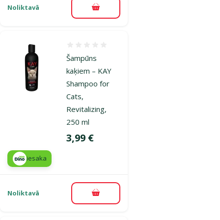
Noliktavā
Pievienot grozam
Atsauksmes 0%
Šampūns
kaķiem – KAY
Shampoo for
Cats,
Revitalizing,
250 ml
Cena
3,99 €
iesaka
Noliktavā
Pievienot grozam