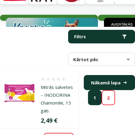
Aktuālie notikumi
Parametriskais filtrs
Atlasītie filtri
Produkti kategorijā Šampūni un citi kopšanas līdzekļi
Filtrs
Kārtot pēc
Atsauksmes 0%
Nākamā lapa
Mitrās salvetes
– INODORINA
1
2
Chamomile, 15
gab.
Cena
2,49 €