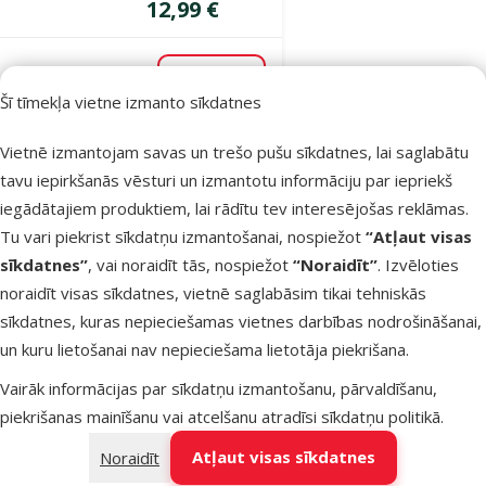
Cena
12,99 €
Noliktavā
Pievienot grozam
Šī tīmekļa vietne izmanto sīkdatnes
Vietnē izmantojam savas un trešo pušu sīkdatnes, lai saglabātu
Atsauksmes 0%
tavu iepirkšanās vēsturi un izmantotu informāciju par iepriekš
Šampūns
iegādātajiem produktiem, lai rādītu tev interesējošas reklāmas.
dzīvniekiem –
Tu vari piekrist sīkdatņu izmantošanai, nospiežot
“Atļaut visas
VetExpert,
sīkdatnes”
, vai noraidīt tās, nospiežot
“Noraidīt”
. Izvēloties
Specialist
noraidīt visas sīkdatnes, vietnē saglabāsim tikai tehniskās
Shampoo, 250
sīkdatnes, kuras nepieciešamas vietnes darbības nodrošināšanai,
ml
un kuru lietošanai nav nepieciešama lietotāja piekrišana.
Cena
11,99 €
Vairāk informācijas par sīkdatņu izmantošanu, pārvaldīšanu,
piekrišanas mainīšanu vai atcelšanu atradīsi
sīkdatņu politikā
.
Noliktavā
Pievienot grozam
Atļaut visas sīkdatnes
Noraidīt