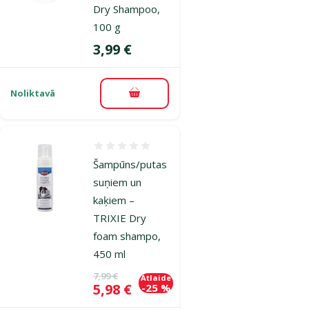
Dry Shampoo,
100 g
Cena
3,99 €
Noliktavā
Pievienot grozam
Atsauksmes 0%
Šampūns/putas
suņiem un
kaķiem –
TRIXIE Dry
foam shampo,
450 ml
Oriģinālā cena
7,99 €
Atlaide
Cena
5,98 €
-25 %