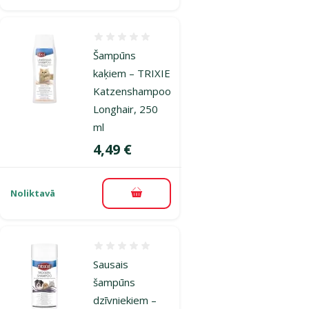
Atsauksmes 0%
Šampūns
kaķiem – TRIXIE
Katzenshampoo
Longhair, 250
ml
Cena
4,49 €
Noliktavā
Pievienot grozam
Atsauksmes 0%
Sausais
šampūns
dzīvniekiem –