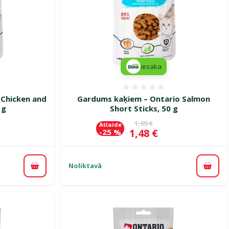
iesaka
smes 0%
Atsauksmes 0%
 Chicken and
Gardums kaķiem – Ontario Salmon
 g
Short Sticks, 50 g
ena
Oriģinālā cena
1,99 €
Atlaide
Cena
1,48 €
-25 %
Noliktavā
Pievienot grozam
Pievi