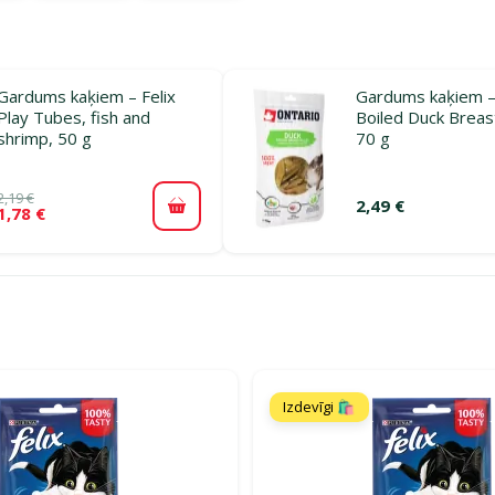
Gardums kaķiem – Felix
Gardums kaķiem –
Play Tubes, fish and
Boiled Duck Breast 
shrimp, 50 g
70 g
2,19 €
2,49 €
1,78 €
Pievienot grozam
rijā Gardumi kaķiem senioriem
Izdevīgi 🛍️