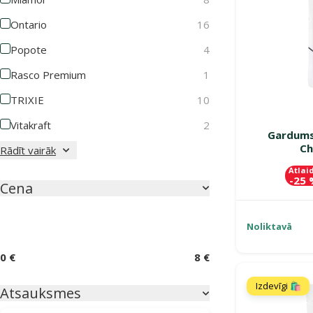
Ontario
16
Popote
4
Rasco Premium
1
TRIXIE
10
Vitakraft
2
Gardums 
Ch
Rādīt vairāk
Atlai
-25
Cena
Noliktavā
0 €
8 €
Izdevīgi 🛍️
Atsauksmes