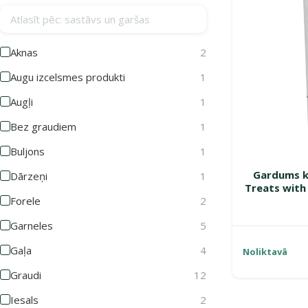
Atlasīt pēc: sastāvs un garšas
Aknas
2
Augu izcelsmes produkti
1
Augļi
1
Bez graudiem
1
Buljons
1
Gardums k
Dārzeņi
1
Treats with 
Forele
2
Garneles
5
Gaļa
4
Noliktavā
Graudi
12
Iesals
2