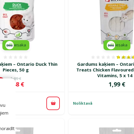
iesaka
iesaka
1×
atsau
Atsauksmes 0%
Atsauksm
ķiem – Ontario Duck Thin
Gardums kaķiem – Ontari
Pieces, 50 g
Treats Chicken Flavoured
Vitamins, 5 x 14
Oriģinālā cena
1,99 €
de
Cena
Cena
1,48 €
1,99 €
 %
Noliktavā
avu
Pievienot grozam
ajiem
 noraidīt