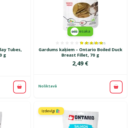
iesaka
1×
atsauksmes
smes 0%
Atsauksmes 100%, reitin
lay Tubes,
Gardums kaķiem – Ontario Boiled Duck
0 g
Breast Fillet, 70 g
Cena
2,49 €
ena
Noliktavā
Pievi
Pievienot grozam
Izdevīgi 🛍️