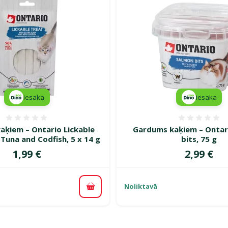
iesaka
iesaka
Atsauksmes 0%
Atsauk
aķiem – Ontario Lickable
Gardums kaķiem – Ontar
Tuna and Codfish, 5 x 14 g
bits, 75 g
Cena
Cena
1,99 €
2,99 €
Noliktavā
Pievienot grozam