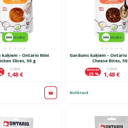
iesaka
iesaka
Atsauksmes 0%
Atsauk
kaķiem – Ontario Mini
Gardums kaķiem – Ontario
icken Slices, 50 g
Cheese Bites, 50
Oriģinālā cena
Oriģinālā c
1,99 €
1,99 €
de
Atlaide
Cena
Cena
1,48 €
1,48 €
 %
-25 %
Noliktavā
Pievienot grozam