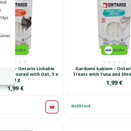
etnē
s
tāja
išanas
iesaka
iesaka
Atsauksmes 0%
Atsauk
aķiem – Ontario Lickable
Gardums kaķiem – Ontari
en Flavoured with Oat, 5 x
Treats with Tuna and Shri
14 g
Cena
1,99 €
Cena
1,99 €
Noliktavā
Pievienot grozam