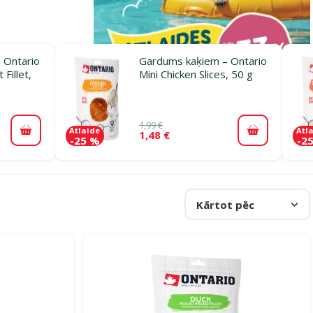
 Ontario
Gardums kaķiem – Ontario
Fillet,
Mini Chicken Slices, 50 g
1,99 €
Atlaide
Atl
1,48 €
Pievienot grozam
Pievienot 
-25 %
-2
Kārtot pēc