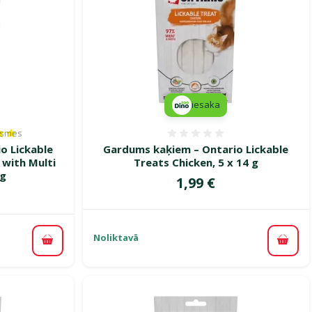
iesaka
ksmes
es 100%, reitingu skaits: 1
Atsauksmes 0%
o Lickable
Gardums kaķiem – Ontario Lickable
 with Multi
Treats Chicken, 5 x 14 g
 g
Cena
1,99 €
Noliktavā
Pievi
Pievienot grozam