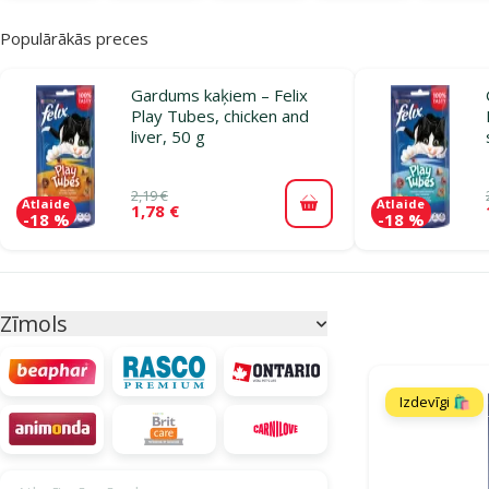
Populārākās preces
Gardums kaķiem – Felix
Play Tubes, chicken and
liver, 50 g
2,19 €
Atlaide
Atlaide
1,78 €
Pievienot grozam
-18 %
-18 %
Parametriskais filtrs
Atlasītie filtri
Zīmols
Produkti katego
Izdevīgi 🛍️
Atlasīt pēc zīmola