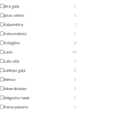
Jēra gaļa
1
Jūras veltes
1
Kaķumētra
7
Kokosrieksts
1
Kolagēns
2
Lasis
16
Lašu eļļa
1
Liellopu gaļa
3
Menca
3
Minerālvielas
1
Mājputnu tauki
1
Piena pulveris
1