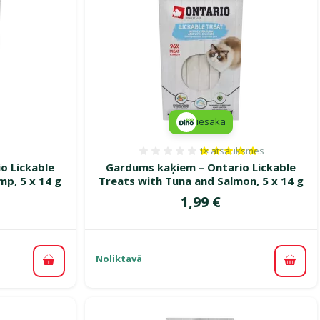
iesaka
1×
atsauksmes
smes 0%
Atsauksmes 100%, reitin
o Lickable
Gardums kaķiem – Ontario Lickable
mp, 5 x 14 g
Treats with Tuna and Salmon, 5 x 14 g
Cena
1,99 €
Noliktavā
Pievienot grozam
Pievi