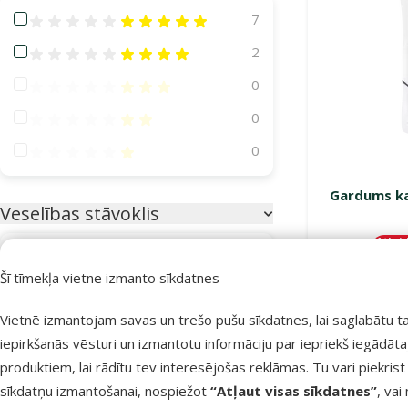
Atsauksmes 100%
7
Atsauksmes 80%
2
Atsauksmes 60%
0
Atsauksmes 40%
0
Atsauksmes 20%
0
Gardums ka
Veselības stāvoklis
Atlai
Atlasīt pēc: veselības stāvoklis
-25
Šī tīmekļa vietne izmanto sīkdatnes
Alerģijas
6
Noliktavā
Vietnē izmantojam savas un trešo pušu sīkdatnes, lai saglabātu t
Apmatojuma kamoli kuņģī
9
iepirkšanās vēsturi un izmantotu informāciju par iepriekš iegādāt
Bez veselības traucējumiem
76
produktiem, lai rādītu tev interesējošas reklāmas. Tu vari piekrist
sīkdatņu izmantošanai, nospiežot
“Atļaut visas sīkdatnes”
, vai
Imunitātes stiprināšanai
5