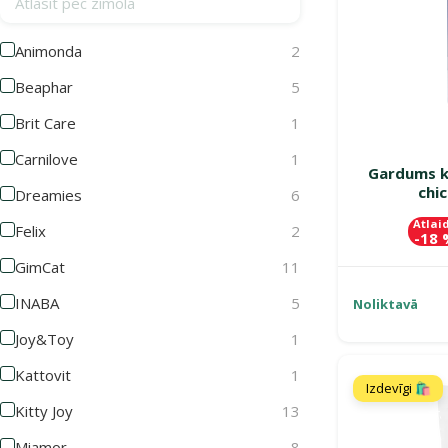
Animonda
2
Beaphar
5
Brit Care
1
Carnilove
1
Gardums ka
chic
Dreamies
6
Atlai
Felix
2
-18
GimCat
11
INABA
5
Noliktavā
Joy&Toy
1
Kattovit
1
Izdevīgi 🛍️
Kitty Joy
13
Miamor
8