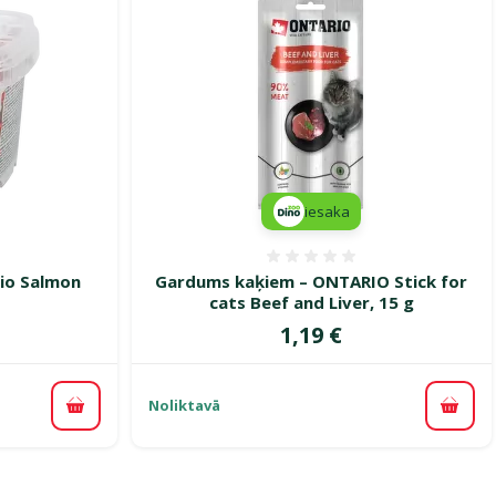
iesaka
smes 0%
Atsauksmes 0%
io Salmon
Gardums kaķiem – ONTARIO Stick for
cats Beef and Liver, 15 g
Cena
1,19 €
Noliktavā
Pievienot grozam
Pievi