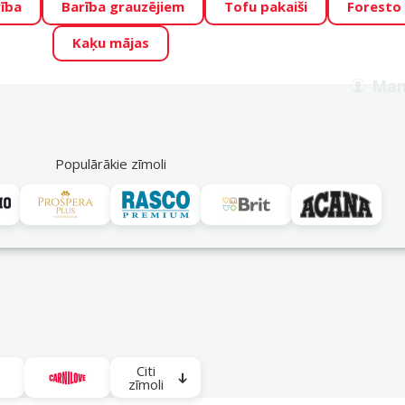
ība
Barība grauzējiem
Tofu pakaiši
Foresto
o Zoo piedāvā lieliskas cenas mīluļu TOP barībām! 🍖
→
Skat
Kaķu mājas
ADA ŪSAIŅI”!
Varbūt tieši Tavs mīlulis būs 2027. gada zvai
Man
Meklēt
als
Akciju piedāvājumi
Veikali
Pakalpojumi
P
39
Populārākie zīmoli
nioriem kaķiem
Citi
zīmoli