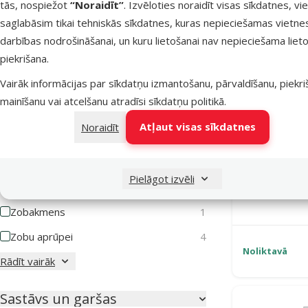
tās, nospiežot
“Noraidīt”
. Izvēloties noraidīt visas sīkdatnes, vi
Jutīga gremošana
4
saglabāsim tikai tehniskās sīkdatnes, kuras nepieciešamas vietne
Jutīga āda
2
darbības nodrošināšanai, un kuru lietošanai nav nepieciešama lieto
piekrišana.
Mutes higiēna
1
Vairāk informācijas par sīkdatņu izmantošanu, pārvaldīšanu, piekr
Nierakmeņu profilaksei
1
mainīšanu vai atcelšanu atradīsi
sīkdatņu politikā
.
Sauss un trausls apmatojums
1
Atļaut visas sīkdatnes
Noraidīt
Sirds atbalstam
1
Gardums k
Svara kontrolei
1
Treats Chick
Pielāgot izvēli
Urīnceļu akmeņi
1
Zobakmens
1
Zobu aprūpei
4
Noliktavā
Rādīt vairāk
Sastāvs un garšas