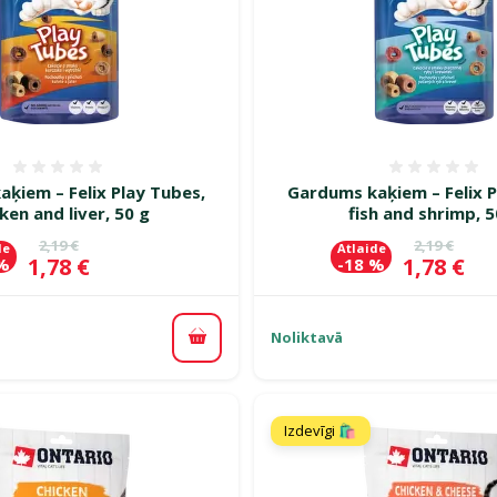
Atsauksmes 0%
Atsauk
ķiem – Felix Play Tubes,
Gardums kaķiem – Felix P
ken and liver, 50 g
fish and shrimp, 5
Oriģinālā cena
Oriģinālā c
2,19 €
2,19 €
de
Atlaide
Cena
Cena
1,78 €
1,78 €
 %
-18 %
Noliktavā
Pievienot grozam
Izdevīgi 🛍️