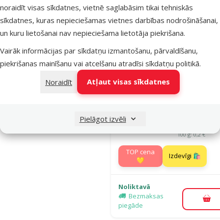
Noliktavā
noraidīt visas sīkdatnes, vietnē saglabāsim tikai tehniskās
Bezmaksas
Pie
sīkdatnes, kuras nepieciešamas vietnes darbības nodrošināšanai,
piegāde
un kuru lietošanai nav nepieciešama lietotāja piekrišana.
Vairāk informācijas par sīkdatņu izmantošanu, pārvaldīšanu,
Atsauksmes
piekrišanas mainīšanu vai atcelšanu atradīsi
sīkdatņu politikā
.
Barība suņi
Josera Josi
Atļaut visas sīkdatnes
Noraidīt
Economy, 15
Oriģinālā ce
25,99 €
Cena
22,48 €
A
Pielāgot izvēli
Cena par
100 g: 0,2 €
TOP cena
Izdevīgi 🛍️
💛
Noliktavā
Bezmaksas
Pie
piegāde