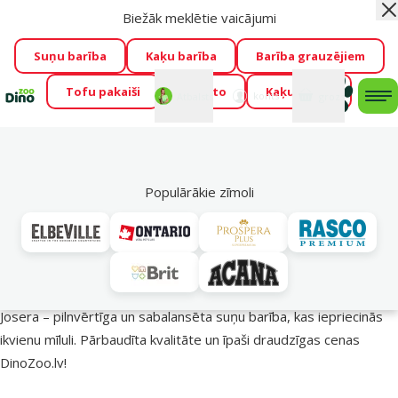
Biežāk meklētie vaicājumi
Aiz
Visu mēnesi Dino Zoo piedāvā lieliskas cenas mīluļu TOP
barībām! 🍖
→
Skatīt piedāvājumu!
Suņu barība
Kaķu barība
Barība grauzējiem
Tofu pakaiši
Foresto
Kaķu mājas
Fotokonkurss “GADA ŪSAIŅI”!
Varbūt tieši Tavs mīlulis
Mans
Mans
konts
Atbalsts
grozs
me
būs 2027. gada zvaigzne
→
Piedalīties
Mek
🔥 Akciju piedāvājumi
Populārākie zīmoli
Josera barība suņiem – uzturs veselīgākai dzīvei!
Josera – pilnvērtīga un sabalansēta suņu barība, kas iepriecinās
ikvienu mīluli. Pārbaudīta kvalitāte un īpaši draudzīgas cenas
DinoZoo.lv!