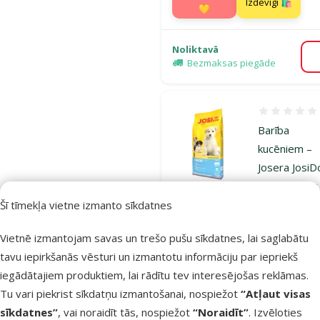
Izdevīgi 🛍️
💛
Noliktavā
Bezmaksas piegāde
Atsauksmes
Barība
kucēniem –
Josera Josi
Junior, 15 kg
Šī tīmekļa vietne izmanto sīkdatnes
Oriģinālā ce
39,99 €
Cena
34,98 €
A
Vietnē izmantojam savas un trešo pušu sīkdatnes, lai saglabātu
Cena par
100 g: 0,2 €
tavu iepirkšanās vēsturi un izmantotu informāciju par iepriekš
TOP cena
iegādātajiem produktiem, lai rādītu tev interesējošas reklāmas.
Izdevīgi 🛍️
💛
Tu vari piekrist sīkdatņu izmantošanai, nospiežot
“Atļaut visas
sīkdatnes”
, vai noraidīt tās, nospiežot
“Noraidīt”
. Izvēloties