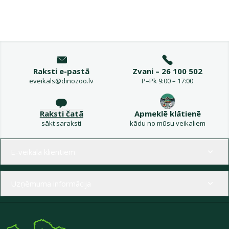
Raksti e-pastā
Zvani – 26 100 502
eveikals@dinozoo.lv
P–Pk 9:00 – 17:00
Raksti čatā
Apmeklē klātienē
sākt saraksti
kādu no mūsu veikaliem
Izvēlne kājenē
E-veikala klientiem
Uzņēmuma informācija