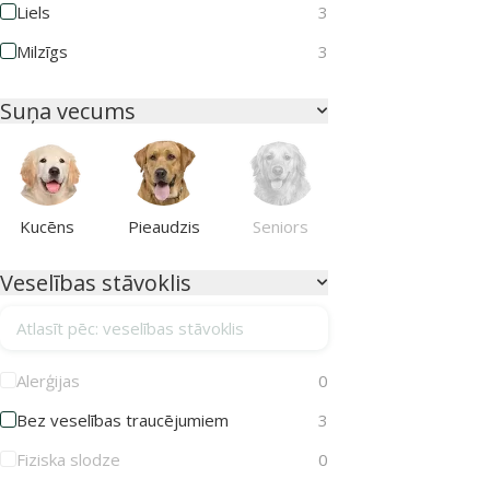
Liels
3
Milzīgs
3
Suņa vecums
Kucēns
Pieaudzis
Seniors
Veselības stāvoklis
Atlasīt pēc: veselības stāvoklis
Alerģijas
0
Bez veselības traucējumiem
3
Fiziska slodze
0