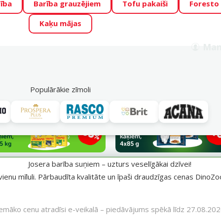
ība
Barība grauzējiem
Tofu pakaiši
Foresto
o Zoo piedāvā lieliskas cenas mīluļu TOP barībām! 🍖
→
Skat
Kaķu mājas
ADA ŪSAIŅI”!
Varbūt tieši Tavs mīlulis būs 2027. gada zvai
Man
Meklēt
als
Akciju piedāvājumi
Veikali
Pakalpojumi
P
39
Populārākie zīmoli
īgākai dzīvei!
Josera barība suņiem – uzturs veselīgākai dzīvei!
vienu mīluli. Pārbaudīta kvalitāte un īpaši draudzīgas cenas DinoZoo
emāko cenu atradīsi e-veikalā – piedāvājums spēkā līdz 27.08.20