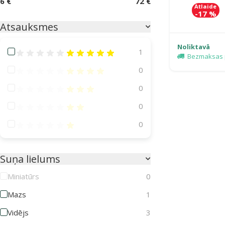
6 €
72 €
Atlaide
-17 %
Atsauksmes
Noliktavā
Atsauksmes 100%
1
Bezmaksas 
Atsauksmes 80%
0
Atsauksmes 60%
0
Atsauksmes 40%
0
Atsauksmes 20%
0
Suņa lielums
Miniatūrs
0
Mazs
1
Vidējs
3