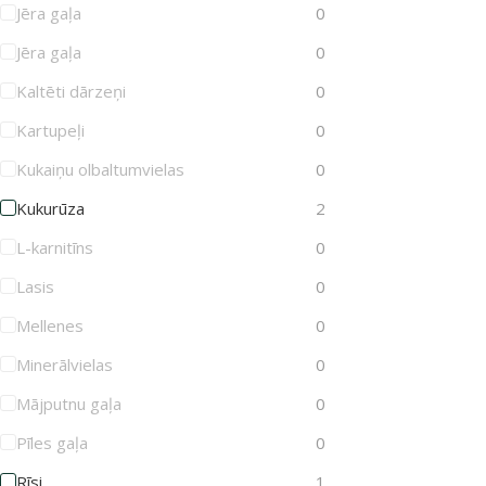
Jēra gaļa
0
Jēra gaļa
0
Kaltēti dārzeņi
0
Kartupeļi
0
Kukaiņu olbaltumvielas
0
Kukurūza
2
L-karnitīns
0
Lasis
0
Mellenes
0
Minerālvielas
0
Mājputnu gaļa
0
Pīles gaļa
0
Rīsi
1