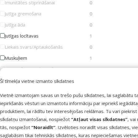
Imunitātes stiprināšanai
0
Jutīga gremošana
0
Jutīga āda
0
Jutīgas locītavas
1
Liekais svars/Aptaukošanās
0
Muskuļiem
1
Novecošanas palēnināšana
0
Sauss un trausls apmatojums
0
Šī tīmekļa vietne izmanto sīkdatnes
Sterilizācija
0
Vietnē izmantojam savas un trešo pušu sīkdatnes, lai saglabātu t
Svara kontrolei
0
iepirkšanās vēsturi un izmantotu informāciju par iepriekš iegādāt
produktiem, lai rādītu tev interesējošas reklāmas. Tu vari piekrist
Zobakmens profilaksei
0
sīkdatņu izmantošanai, nospiežot
“Atļaut visas sīkdatnes”
, vai
Zobiem un kauliem
1
tās, nospiežot
“Noraidīt”
. Izvēloties noraidīt visas sīkdatnes, vi
saglabāsim tikai tehniskās sīkdatnes, kuras nepieciešamas vietne
Rādīt vairāk