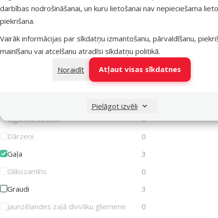
darbības nodrošināšanai, un kuru lietošanai nav nepieciešama lieto
piekrišana.
Sastāvs un garšas
Vairāk informācijas par sīkdatņu izmantošanu, pārvaldīšanu, piekr
Atlasīt pēc: sastāvs un garšas
mainīšanu vai atcelšanu atradīsi
sīkdatņu politikā
.
Augu izcelsmes produkti
1
Atļaut visas sīkdatnes
Noraidīt
Bez graudiem
0
Bietes
0
Pielāgot izvēli
Cigoriņu saknes
0
Dārzeņi
0
Gaļa
3
Glikozamīns
0
Graudi
3
Jaunzēlandes zaļā divvāku gliemene
0