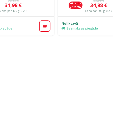
38,99 €
39,99 €
Atlaide
Cena
Cena
31,98 €
34,98 €
-12 %
Cena par 100 g: 0,2 €
Cena par 100 g: 0,2 €
Noliktavā
Pievienot grozam
piegāde
Bezmaksas piegāde