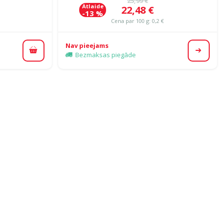
25,99 €
Atlaide
Cena
22,48 €
-13 %
Cena par 100 g: 0,2 €
Nav pieejams
Pievienot grozam
Apska
Bezmaksas piegāde