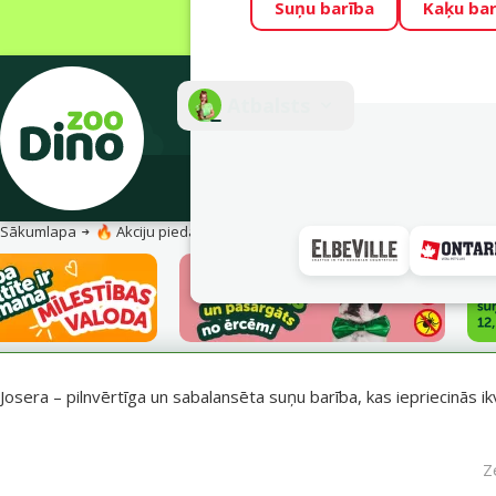
Suņu barība
Kaķu bar
Visu mēnesi Din
Fotokonkurss “G
Atbalsts
E-veik
Sākumlapa
🔥 Akciju piedāvājumi
Josera barība suņiem – uzturs vesel
Josera – pilnvērtīga un sabalansēta suņu barība, kas iepriecinās ik
Z