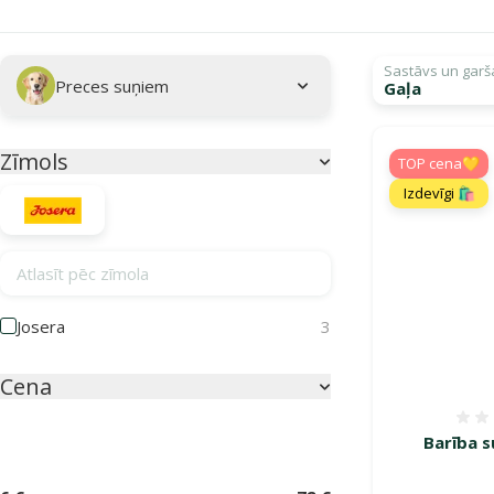
Apakškategorija
Atlasītie filtri
Sastāvs un garš
Preces suņiem
Gaļa
Kampaņa: "Josera
Zīmols
Parametriskais filtrs
TOP cena💛
Izdevīgi 🛍️
Atlasīt pēc zīmola
Josera
3
Cena
Barība s