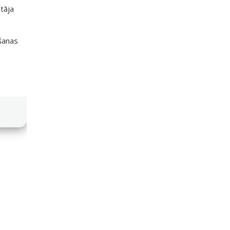
tāja
išanas