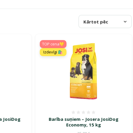
Kārtot pēc
TOP cena💛
Izdevīgi 🛍️
smes 0%
Atsauksmes 0%
a JosiDog
Barība suņiem – Josera JosiDog
Economy, 15 kg
ena
Oriģinālā cena