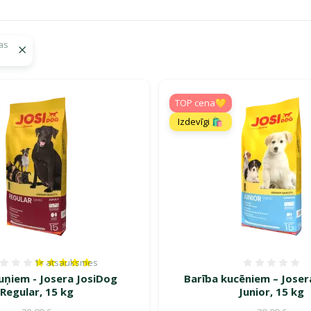
as
 barība suņiem – uzturs veselīgākai dzīvei!"
TOP cena💛
Izdevīgi 🛍️
1×
atsauksmes
Atsauksmes 100%, reitingu skaits: 1
Atsauk
uņiem - Josera JosiDog
Barība kucēniem – Joser
Regular, 15 kg
Junior, 15 kg
Oriģinālā cena
Oriģinālā c