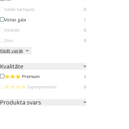
Saldie kartupeļi
0
Vistas gaļa
1
Vitamīni
0
Zivis
0
Rādīt vairāk
Kvalitāte
⭐⭐⭐ Premium
3
⭐⭐⭐⭐ Superpremium
0
Produkta svars