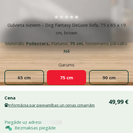
Vairāk fotogrāfiju
Atsauksmes 0%
Guļvieta suņiem – Dog Fantasy DeLuxe Sofa, 75 x 65 x 19
cm, brown
Materiāls:
Poliesters,
Platums:
75 cm,
Noņemams pārvalks:
Nē
Garums
65 cm
75 cm
90 cm
Cena
49,99 €
Informācija par pieejamības un cenas izmaiņām
Piegāde uz adresi
Bezmaksas piegāde