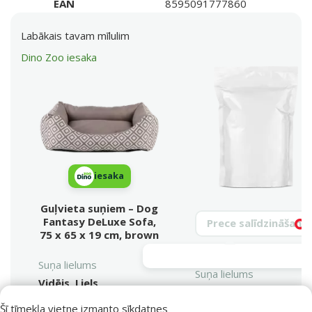
EAN
8595091777860
Labākais tavam mīlulim
Dino Zoo iesaka
iesaka
Guļvieta suņiem – Dog
Meklēt produktu
Fantasy DeLuxe Sofa,
Vy
75 x 65 x 19 cm, brown
Suņa lielums
Suņa lielums
Vidējs, Liels
Var mazgāt veļasmašīnā
Šī tīmekļa vietne izmanto sīkdatnes
Var mazgāt veļasmašīnā