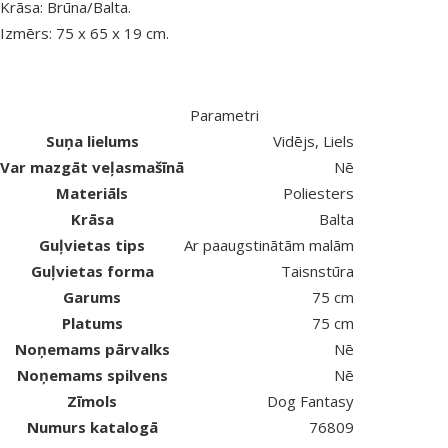
Krāsa: Brūna/Balta.
Izmērs: 75 x 65 x 19 cm.
Parametri
Suņa lielums
Vidējs, Liels
Var mazgāt veļasmašīnā
Nē
Materiāls
Poliesters
Krāsa
Balta
Guļvietas tips
Ar paaugstinātām malām
Guļvietas forma
Taisnstūra
Garums
75 cm
Platums
75 cm
Noņemams pārvalks
Nē
Noņemams spilvens
Nē
Zīmols
Dog Fantasy
Numurs katalogā
76809