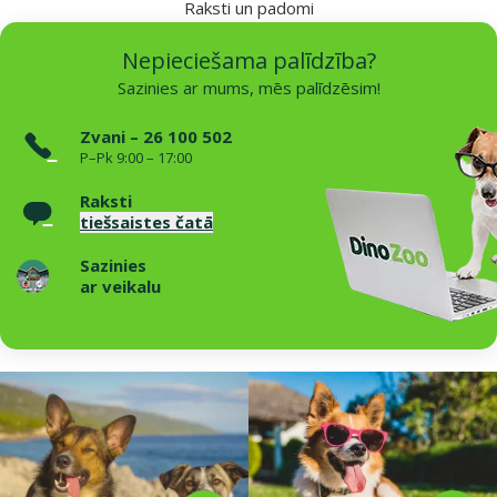
Raksti un padomi
Nepieciešama palīdzība?
Sazinies ar mums, mēs palīdzēsim!
Zvani – 26 100 502
P–Pk 9:00 – 17:00
Raksti
tiešsaistes čatā
Sazinies
ar veikalu