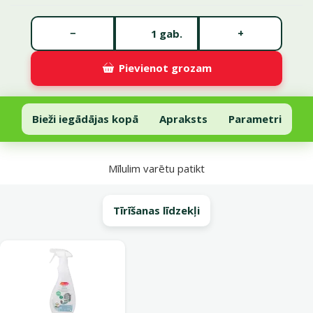
Gabalu skaits *
−
+
gab.
Pievienot grozam
Guļvieta suņiem – Dog Fantasy DeLuxe Sofa, 75 x 65 x 19 cm, brown
Pievienot grozam
Bieži iegādājas kopā
Apraksts
Parametri
Uz lapas sākumu
Mīlulim varētu patikt
Tīrīšanas līdzekļi