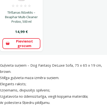
Atsauksmes 0%
Tīrīšanas līdzeklis –
Beaphar Multi-Cleaner
Probio, 500 ml
14,99 €
Pievienot
grozam
superzoo.product.detail.content
Guļvieta suņiem – Dog Fantasy DeLuxe Sofa, 75 x 65 x 19 cm,
brown.
Stilīga guļvieta maza izmēra suņiem.
Elegants raksts;
Izņemams, divpusējs spilvens;
Izgatavota no ūdensizturīga, viegli kopjama materiāla;
Ar poliestera šķiedru pildījumu.