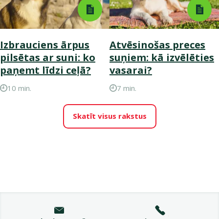
Izbrauciens ārpus
Atvēsinošas preces
pilsētas ar suni: ko
suņiem: kā izvēlēties
paņemt līdzi ceļā?
vasarai?
10 min.
7 min.
Skatīt visus rakstus