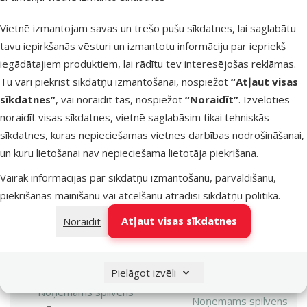
Nē
Materiāls
Vietnē izmantojam savas un trešo pušu sīkdatnes, lai saglabātu
Materiāls
Poliesters
tavu iepirkšanās vēsturi un izmantotu informāciju par iepriekš
Krāsa
iegādātajiem produktiem, lai rādītu tev interesējošas reklāmas.
Krāsa
Balta
Tu vari piekrist sīkdatņu izmantošanai, nospiežot
“Atļaut visas
Guļvietas tips
sīkdatnes”
, vai noraidīt tās, nospiežot
“Noraidīt”
. Izvēloties
Ar paaugstinātām
Guļvietas tips
noraidīt visas sīkdatnes, vietnē saglabāsim tikai tehniskās
malām
sīkdatnes, kuras nepieciešamas vietnes darbības nodrošināšanai,
Guļvietas forma
un kuru lietošanai nav nepieciešama lietotāja piekrišana.
Guļvietas forma
Taisnstūra
Vairāk informācijas par sīkdatņu izmantošanu, pārvaldīšanu,
Garums
Garums
piekrišanas mainīšanu vai atcelšanu atradīsi
sīkdatņu politikā
.
75 cm
Platums
Atļaut visas sīkdatnes
Noraidīt
Platums
75 cm
Noņemams pārvalks
Noņemams pārvalks
Pielāgot izvēli
Nē
Noņemams spilvens
Noņemams spilvens