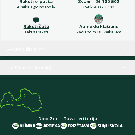
Raksti e-pastā
Zvani – 26 100 502
eveikals@dinozoo.lv
P–Pk 9:00 – 17:00
Raksti čatā
Apmeklē klātienē
sākt saraksti
kādu no mūsu veikaliem
Izvēlne kājenē
E-veikala klientiem
Uzņēmuma informācija
Dino Zoo – Tava teritorija