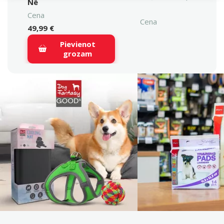
Nē
Cena
Cena
49,99 €
Pievienot
grozam