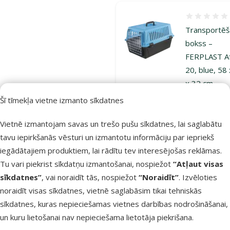
Atsauksmes
Transportē
bokss –
FERPLAST At
20, blue, 58
x 32 cm
Cena
24,99 €
Šī tīmekļa vietne izmanto sīkdatnes
Vietnē izmantojam savas un trešo pušu sīkdatnes, lai saglabātu
Noliktavā
Bezmaksas
tavu iepirkšanās vēsturi un izmantotu informāciju par iepriekš
Pi
piegāde
iegādātajiem produktiem, lai rādītu tev interesējošas reklāmas.
Tu vari piekrist sīkdatņu izmantošanai, nospiežot
“Atļaut visas
sīkdatnes”
, vai noraidīt tās, nospiežot
“Noraidīt”
. Izvēloties
Atsauksmes
noraidīt visas sīkdatnes, vietnē saglabāsim tikai tehniskās
Būris trušie
sīkdatnes, kuras nepieciešamas vietnes darbības nodrošināšanai,
FERPLAST
un kuru lietošanai nav nepieciešama lietotāja piekrišana.
Casita 120, 