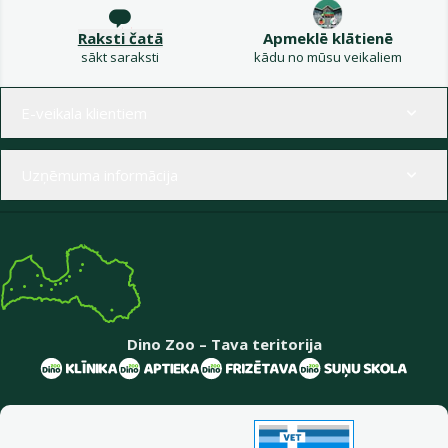
Raksti čatā
Apmeklē klātienē
sākt saraksti
kādu no mūsu veikaliem
Izvēlne kājenē
E-veikala klientiem
Uzņēmuma informācija
Dino Zoo – Tava teritorija