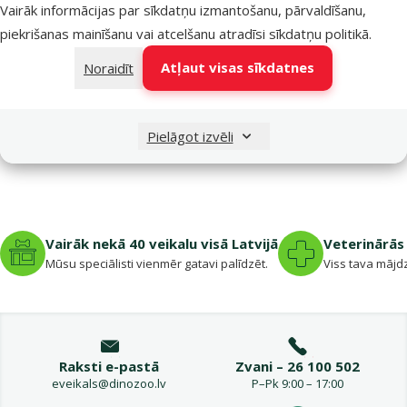
x 58 x 61 c
Vairāk informācijas par sīkdatņu izmantošanu, pārvaldīšanu,
Cena
139 €
piekrišanas mainīšanu vai atcelšanu atradīsi
sīkdatņu politikā
.
Atļaut visas sīkdatnes
Noraidīt
Nav pieejams
Bezmaksas
Aps
piegāde
Pielāgot izvēli
Vairāk nekā 40 veikalu visā Latvijā
Veterinārās 
Mūsu speciālisti vienmēr gatavi palīdzēt.
Viss tava mājdz
Raksti e-pastā
Zvani – 26 100 502
eveikals@dinozoo.lv
P–Pk 9:00 – 17:00