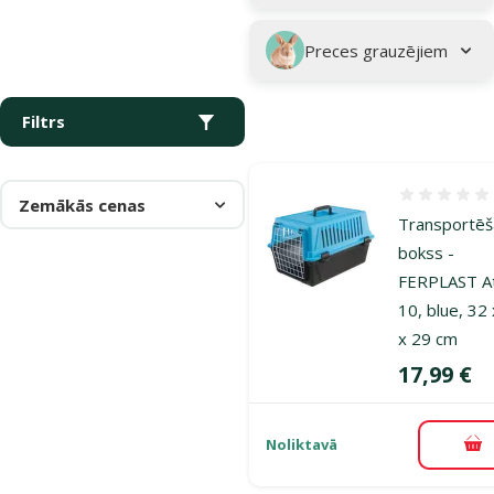
Preces grauzējiem
Filtrs
Atsauksmes
Zemākās cenas
Transportē
bokss -
FERPLAST At
10, blue, 32
x 29 cm
Cena
17,99 €
Noliktavā
Pi