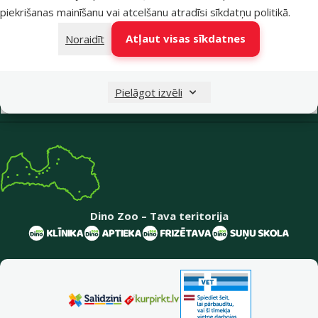
piekrišanas mainīšanu vai atcelšanu atradīsi
sīkdatņu politikā
.
sākt saraksti
kādu no mūsu veikaliem
Atļaut visas sīkdatnes
Noraidīt
Izvēlne kājenē
E-veikala klientiem
Pielāgot izvēli
Uzņēmuma informācija
Dino Zoo – Tava teritorija