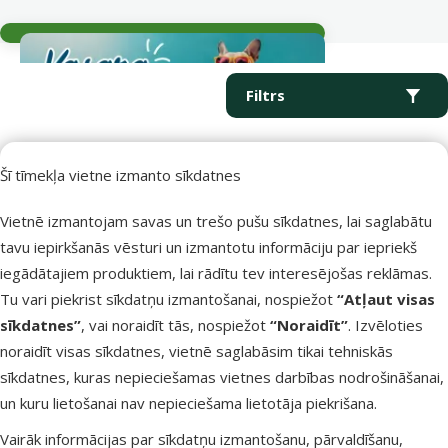
Aktuālie notikumi
Parametriskais filtrs
Atlasītie filtri
Produkti kategorijā Sūkņi un filtri
Filtrs
Kārtot pēc
Šī tīmekļa vietne izmanto sīkdatnes
Vietnē izmantojam savas un trešo pušu sīkdatnes, lai saglabātu
Produkti nav atrasti
tavu iepirkšanās vēsturi un izmantotu informāciju par iepriekš
iegādātajiem produktiem, lai rādītu tev interesējošas reklāmas.
Tu vari piekrist sīkdatņu izmantošanai, nospiežot
“Atļaut visas
sīkdatnes”
, vai noraidīt tās, nospiežot
“Noraidīt”
. Izvēloties
noraidīt visas sīkdatnes, vietnē saglabāsim tikai tehniskās
Raksti e-pastā
Zvani – 26 100 502
sīkdatnes, kuras nepieciešamas vietnes darbības nodrošināšanai,
eveikals@dinozoo.lv
P–Pk 9:00 – 17:00
un kuru lietošanai nav nepieciešama lietotāja piekrišana.
Vairāk informācijas par sīkdatņu izmantošanu, pārvaldīšanu,
Raksti čatā
Apmeklē klātienē