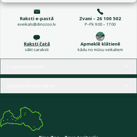
Raksti e-pastā
Zvani – 26 100 502
eveikals@dinozoo.lv
P–Pk 9:00 – 17:00
Raksti čatā
Apmeklē klātienē
sākt saraksti
kādu no mūsu veikaliem
Izvēlne kājenē
E-veikala klientiem
Uzņēmuma informācija