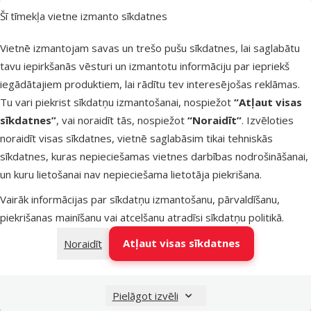
Šī tīmekļa vietne izmanto sīkdatnes
Noliktavā
Vietnē izmantojam savas un trešo pušu sīkdatnes, lai saglabātu
Pievienot grozam
tavu iepirkšanās vēsturi un izmantotu informāciju par iepriekš
iegādātajiem produktiem, lai rādītu tev interesējošas reklāmas.
Atsauksmes 0%
Tu vari piekrist sīkdatņu izmantošanai, nospiežot
“Atļaut visas
Rezerves daļa -
sīkdatnes”
, vai noraidīt tās, nospiežot
“Noraidīt”
. Izvēloties
ExoTerra
noraidīt visas sīkdatnes, vietnē saglabāsim tikai tehniskās
Fogger
sīkdatnes, kuras nepieciešamas vietnes darbības nodrošināšanai,
membrāna
un kuru lietošanai nav nepieciešama lietotāja piekrišana.
Cena
6,99 €
Vairāk informācijas par sīkdatņu izmantošanu, pārvaldīšanu,
piekrišanas mainīšanu vai atcelšanu atradīsi
sīkdatņu politikā
.
Nav pieejams
Apskatīt
Atļaut visas sīkdatnes
Noraidīt
Pielāgot izvēli