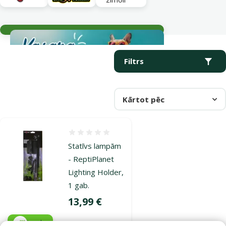
Aktuālie notikumi
Parametriskais filtrs
Atlasītie filtri
Produkti kategorijā Rezerves daļas
Filtrs
Kārtot pēc
Atsauksmes 0%
Statīvs lampām
- ReptiPlanet
Lighting Holder,
1 gab.
Cena
13,99 €
iesaka