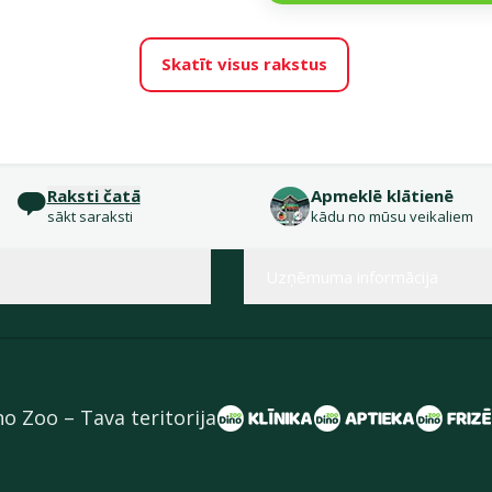
Skatīt visus rakstus
Raksti čatā
Apmeklē klātienē
sākt saraksti
kādu no mūsu veikaliem
Uzņēmuma informācija
no Zoo – Tava teritorija