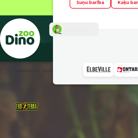
Suņu barība
Kaķu bar
Visu mēnesi Din
Fotokonkurss “G
Atbalsts
E-veik
Sākumlapa
Eksotiskajiem
Dekorācijas, paslēptuves un augi