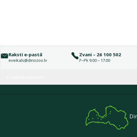
Raksti e-pastā
Zvani – 26 100 502
eveikals@dinozoo.lv
P–Pk 9:00 – 17:00
Izvēlne kājenē
E-veikala klientiem
Di