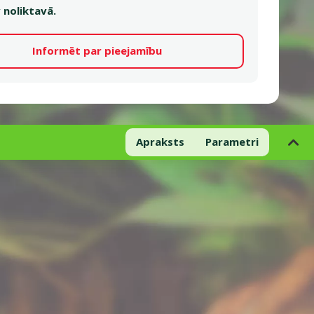
 noliktavā.
Informēt par pieejamību
Apraksts
Parametri
Dzīvu augu, mākslīgo augu un dekorāciju kombinācija ļaus aizpildīt
ama laistīšana, pārstādīšana. Pilnīgi atgādina dzīvos augus.
n dekorācijas lieliski izskatīsies jebkurā terārijā un palīdzes