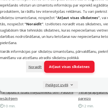
Materiāls
Audums, Plastmasa
iepirkšanās vēsturi un izmantotu informāciju par iepriekš iegādāt
Zīmols
Exo Terra
produktiem, lai rādītu tev interesējošas reklāmas. Tu vari piekrist
Numurs katalogā
80125
sīkdatņu izmantošanai, nospiežot
“Atļaut visas sīkdatnes”
, vai
tās, nospiežot
“Noraidīt”
. Izvēloties noraidīt visas sīkdatnes, vi
saglabāsim tikai tehniskās sīkdatnes, kuras nepieciešamas vietne
darbības nodrošināšanai, un kuru lietošanai nav nepieciešama lieto
piekrišana.
Vairāk informācijas par sīkdatņu izmantošanu, pārvaldīšanu, piekr
mainīšanu vai atcelšanu atradīsi
sīkdatņu politikā
.
Atļaut visas sīkdatnes
Noraidīt
Pielāgot izvēli
Vai rāpulis ir īstais mājdzīvnieks tev? Padomi
Terārija apgaismo
iesācējiem
pareizo
10 min.
12 min.