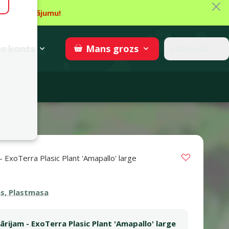
Aiz
īt piedāvājumu!
gzne
→
Piedalīties
superzoo.ch
s
konts
Latviešu
Mans
grozs
adomi
Vložit do 
- ExoTerra Plasic Plant 'Amapallo' large
s 0%
s, Plastmasa
ārijam - ExoTerra Plasic Plant 'Amapallo' large