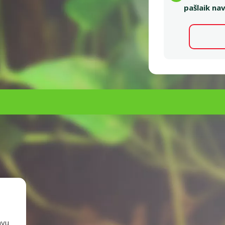
pašlaik nav
ie augi un dekorācijas terārijiem kurus grūti atšķirt no dabīgiem. 
vniekiem. Dzīvnieki nevar izrakt un apēst augus. Tiem nav nepiecieš
giem. Izveido dabīgo nojumi rāpuļiem un abiniekiem. Mākslīgie augi u
ametri
avu