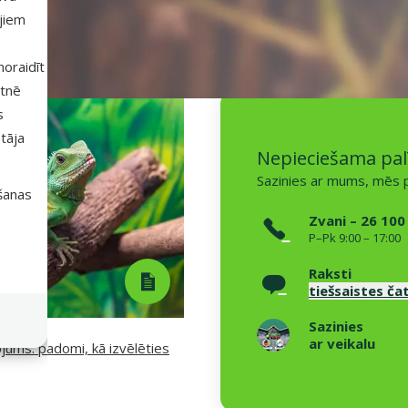
ajiem
 noraidīt
Raksti un padomi
etnē
s
tāja
Nepieciešama pal
Sazinies ar mums, mēs p
išanas
Zvani – 26 100
P–Pk 9:00 – 17:00
Raksti
tiešsaistes ča
Sazinies
ar veikalu
jums: padomi, kā izvēlēties