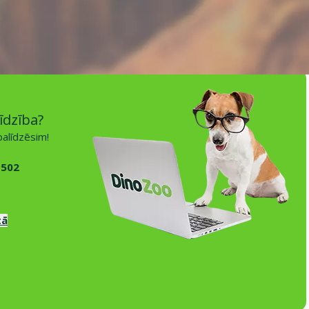
īdzība?
alīdzēsim!
 502
tā