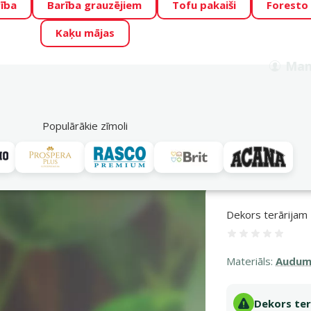
ība
Barība grauzējiem
Tofu pakaiši
Foresto
o Zoo piedāvā lieliskas cenas mīluļu TOP barībām! 🍖
→
Skat
Kaķu mājas
ADA ŪSAIŅI”!
Varbūt tieši Tavs mīlulis būs 2027. gada zvai
Man
Meklēt
als
Akciju piedāvājumi
Veikali
Pakalpojumi
P
39
Populārākie zīmoli
Terāriju augi
Dekors terārijam - ExoTerra Plasic Plant 'Amapallo' large
Dekors terārijam 
Atsauksme
Materiāls:
Audum
Dekors ter