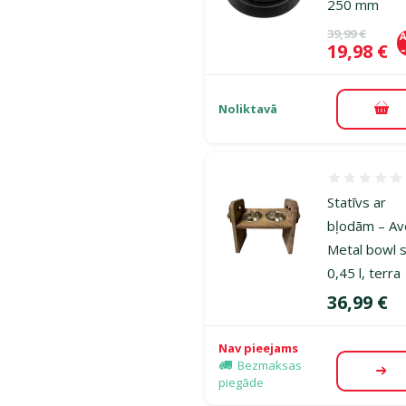
250 mm
Oriģinālā ce
39,99 €
A
Cena
19,98 €
Noliktavā
Pie
Atsauksmes
Statīvs ar
bļodām – Av
Metal bowl s
0,45 l, terra
Cena
36,99 €
Nav pieejams
Bezmaksas
Aps
piegāde