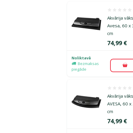
Atsauksmes
Akvārija vāk
Avesa, 60 x
cm
Cena
74,99 €
Noliktavā
Bezmaksas
Pie
piegāde
Atsauksmes
Akvārija vāk
AVESA, 60 x
cm
Cena
74,99 €