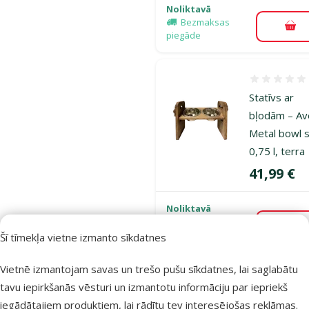
Noliktavā
Bezmaksas
Pie
piegāde
Atsauksmes
Statīvs ar
bļodām – Av
Metal bowl s
0,75 l, terra
Cena
41,99 €
Noliktavā
Bezmaksas
Pie
piegāde
Šī tīmekļa vietne izmanto sīkdatnes
Vietnē izmantojam savas un trešo pušu sīkdatnes, lai saglabātu
Atsauksmes
tavu iepirkšanās vēsturi un izmantotu informāciju par iepriekš
Akvārija vāk
iegādātajiem produktiem, lai rādītu tev interesējošas reklāmas.