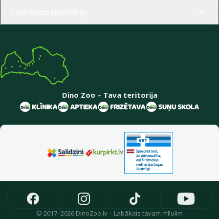
Uzņēmuma informācija
Dino Zoo – Tava teritorija
© 2017–2026 DinoZoo.lv – Labākais tavam mīlulim