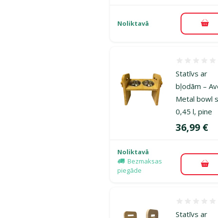
Noliktavā
Pie
Atsauksmes
Statīvs ar
bļodām – Av
Metal bowl s
0,45 l, pine
Cena
36,99 €
Noliktavā
Bezmaksas
Pie
piegāde
Atsauksmes
Statīvs ar