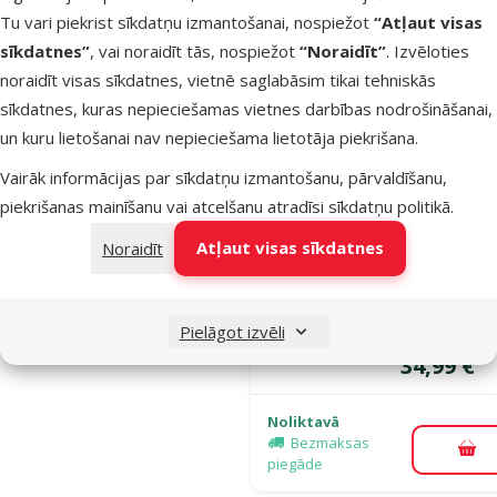
Avesa, 40 x
Tu vari piekrist sīkdatņu izmantošanai, nospiežot
“Atļaut visas
cm
sīkdatnes”
, vai noraidīt tās, nospiežot
“Noraidīt”
. Izvēloties
Cena
34,99 €
noraidīt visas sīkdatnes, vietnē saglabāsim tikai tehniskās
sīkdatnes, kuras nepieciešamas vietnes darbības nodrošināšanai,
Noliktavā
un kuru lietošanai nav nepieciešama lietotāja piekrišana.
Bezmaksas
Pie
piegāde
Vairāk informācijas par sīkdatņu izmantošanu, pārvaldīšanu,
piekrišanas mainīšanu vai atcelšanu atradīsi
sīkdatņu politikā
.
Atļaut visas sīkdatnes
Atsauksmes
Noraidīt
Akvārija vāk
Avesa, 40 x
cm
Pielāgot izvēli
Cena
34,99 €
Noliktavā
Bezmaksas
Pie
piegāde