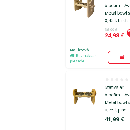
bļodām – Av
Metal bowl s
0,45 l, birch
Oriģinālā ce
36,99 €
A
Cena
24,98 €
Noliktavā
Bezmaksas
Pie
piegāde
Atsauksmes
Statīvs ar
bļodām – Av
Metal bowl s
0,75 l, pine
Cena
41,99 €