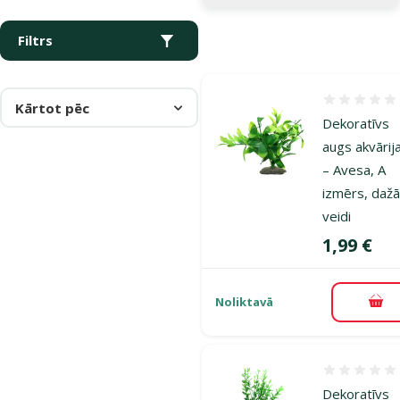
Filtrs
Atsauksmes
Kārtot pēc
Dekoratīvs
augs akvāri
– Avesa, A
izmērs, dažā
veidi
Cena
1,99 €
Noliktavā
Pie
Atsauksmes
Dekoratīvs