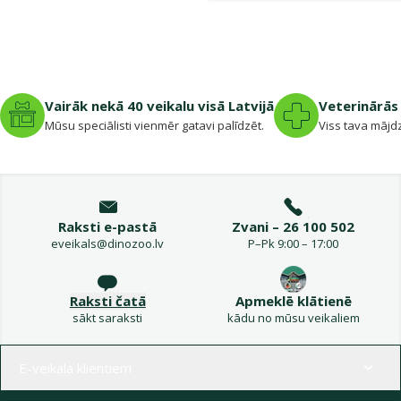
Vairāk nekā 40 veikalu visā Latvijā
Veterinārās 
Mūsu speciālisti vienmēr gatavi palīdzēt.
Viss tava mājdz
Raksti e-pastā
Zvani – 26 100 502
eveikals@dinozoo.lv
P–Pk 9:00 – 17:00
Raksti čatā
Apmeklē klātienē
sākt saraksti
kādu no mūsu veikaliem
Izvēlne kājenē
E-veikala klientiem