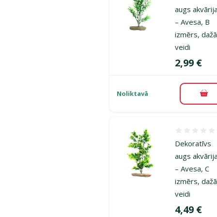
augs akvāri
– Avesa, B
izmērs, dažā
veidi
Cena
2,99 €
Noliktavā
Pie
Atsauksmes
Dekoratīvs
augs akvāri
– Avesa, C
izmērs, dažā
veidi
Cena
4,49 €