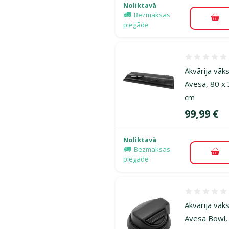
Noliktavā
Bezmaksas
Pie
piegāde
Atsauksmes
Akvārija vāk
Avesa, 80 x
cm
Cena
99,99 €
Noliktavā
Bezmaksas
Pie
piegāde
Atsauksmes
Akvārija vāk
Avesa Bowl,