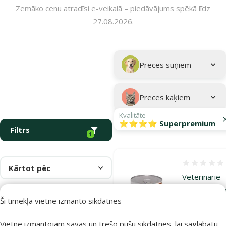
Zemāko cenu atradīsi e-veikalā – piedāvājums spēkā līdz
27.08.2026.
Parametriskais filtrs
Atlasītie filtri
Kampaņa: "Veterinārā barība – Izdevīgi!"
Apakškategorija
Preces suņiem
Preces kaķiem
Kvalitāte
⭐⭐⭐⭐ Superpremium
Filtrs
1
Atsauksmes
Kārtot pēc
Veterinārie
konservi ka
Šī tīmekļa vietne izmanto sīkdatnes
– Hill's Felin
k/d Minced
Vietnē izmantojam savas un trešo pušu sīkdatnes, lai saglabātu