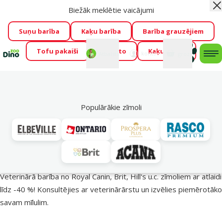
Biežāk meklētie vaicājumi
Aiz
Visu mēnesi Dino Zoo piedāvā lieliskas cenas mīluļu TOP
barībām! 🍖
→
Skatīt piedāvājumu!
Suņu barība
Kaķu barība
Barība grauzējiem
Tofu pakaiši
Foresto
Kaķu mājas
Fotokonkurss “GADA ŪSAIŅI”!
Varbūt tieši Tavs mīlulis
Mans
Mans
konts
Atbalsts
grozs
me
būs 2027. gada zvaigzne
→
Piedalīties
Mek
🔥 Akciju piedāvājumi
Populārākie zīmoli
Veterinārā barība – Izdevīgi!
Veterinārā barība no Royal Canin, Brit, Hill's u.c. zīmoliem ar atlaidi
līdz -40 %! Konsultējies ar veterinārārstu un izvēlies piemērotāko
savam mīlulim.