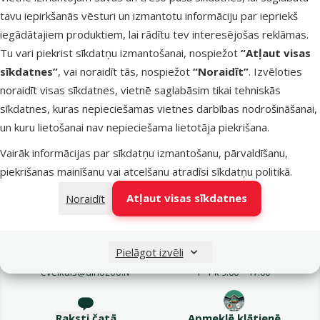
Chicken, 156
tavu iepirkšanās vēsturi un izmantotu informāciju par iepriekš
Oriģinālā ce
3,19 €
At
iegādātajiem produktiem, lai rādītu tev interesējošas reklāmas.
Cena
2,68 €
-
Tu vari piekrist sīkdatņu izmantošanai, nospiežot
“Atļaut visas
TOP cena
sīkdatnes”
, vai noraidīt tās, nospiežot
“Noraidīt”
. Izvēloties
💛
noraidīt visas sīkdatnes, vietnē saglabāsim tikai tehniskās
sīkdatnes, kuras nepieciešamas vietnes darbības nodrošināšanai,
un kuru lietošanai nav nepieciešama lietotāja piekrišana.
Noliktavā
Pie
Vairāk informācijas par sīkdatņu izmantošanu, pārvaldīšanu,
piekrišanas mainīšanu vai atcelšanu atradīsi
sīkdatņu politikā
.
Atļaut visas sīkdatnes
Noraidīt
Pielāgot izvēli
Raksti e-pastā
Zvani – 26 100 502
eveikals@dinozoo.lv
P–Pk 9:00 – 17:00
Raksti čatā
Apmeklē klātienē