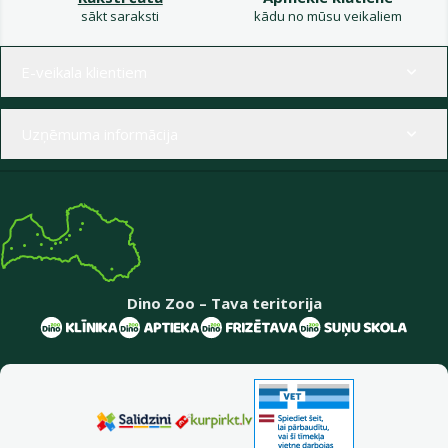
sākt saraksti
kādu no mūsu veikaliem
Izvēlne kājenē
E-veikala klientiem
Uzņēmuma informācija
Dino Zoo – Tava teritorija