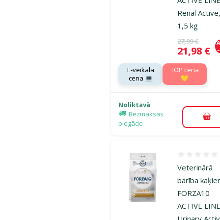
Renal Active
1,5 kg
Oriģinālā ce
27,99 €
A
Cena
21,98 €
E-veikala
TOP cena
cena 💻
💛
Noliktavā
Bezmaksas
Pie
piegāde
Atsauksmes
Veterinārā
barība kaķie
FORZA10
ACTIVE LIN
Urinary Acti