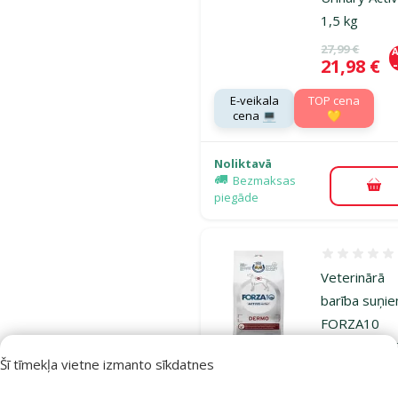
1,5 kg
Oriģinālā ce
27,99 €
A
Cena
21,98 €
E-veikala
TOP cena
cena 💻
💛
Noliktavā
Bezmaksas
Pie
piegāde
Atsauksmes
Veterinārā
barība suņi
FORZA10
ACTIVE LIN
Šī tīmekļa vietne izmanto sīkdatnes
Dermo Activ
10 kg