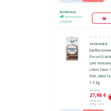
Noliktavā
Bezmaksas
Pie
piegāde
Atsauksmes
Veterinārā
barība suņi
Forza10 Act
Line Intestin
Colon Fase 
Fish, Mini/To
1,5 kg
Oriģinālā ce
34,99 €
Cena
27,98 €
A
Cena par
100 g: 1,9 €