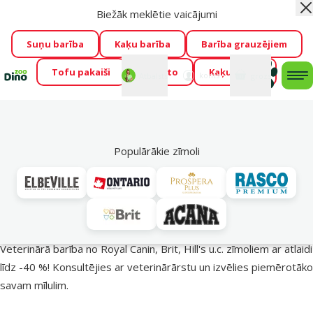
Biežāk meklētie vaicājumi
Aiz
Visu mēnesi Dino Zoo piedāvā lieliskas cenas mīluļu TOP
barībām! 🍖
→
Skatīt piedāvājumu!
Suņu barība
Kaķu barība
Barība grauzējiem
Tofu pakaiši
Foresto
Kaķu mājas
Fotokonkurss “GADA ŪSAIŅI”!
Varbūt tieši Tavs mīlulis
Mans
Mans
konts
Atbalsts
grozs
me
būs 2027. gada zvaigzne
→
Piedalīties
Mek
🔥 Akciju piedāvājumi
Populārākie zīmoli
Veterinārā barība – Izdevīgi!
Veterinārā barība no Royal Canin, Brit, Hill's u.c. zīmoliem ar atlaidi
līdz -40 %! Konsultējies ar veterinārārstu un izvēlies piemērotāko
savam mīlulim.