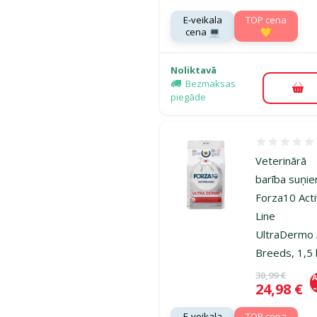
E-veikala
TOP cena
cena 💻
💛
Noliktavā
Bezmaksas
Pie
piegāde
Atsauksmes
Veterinārā
barība suņi
Forza10 Act
Line
UltraDermo 
Breeds, 1,5
Oriģinālā ce
30,99 €
A
Cena
24,98 €
E-veikala
TOP cena