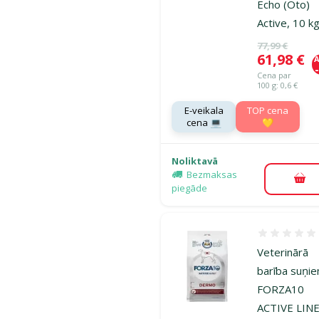
Echo (Oto)
Active, 10 k
Oriģinālā ce
77,99 €
Cena
61,98 €
A
Cena par
100 g: 0,6 €
E-veikala
TOP cena
cena 💻
💛
Noliktavā
Bezmaksas
Pie
piegāde
Atsauksmes
Veterinārā
barība suņi
FORZA10
ACTIVE LIN