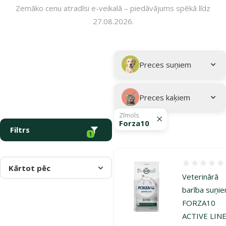
Zemāko cenu atradīsi e-veikalā – piedāvājums spēkā līdz
27.08.2026.
Parametriskais filtrs
Atlasītie filtri
Kampaņa: "Veterinārā barība – Izdevīgi!"
Apakškategorija
Preces suņiem
Preces kaķiem
Zīmols
Forza10
Filtrs
1
Atsauksmes
Kārtot pēc
Veterinārā
barība suņi
FORZA10
ACTIVE LIN