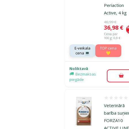
Periaction
Active, 4 kg
Oriģinālā ce
46,99 €
Cena
36,98 €
A
Cena par
100 g: 0,9 €
E-veikala
TOP cena
cena 💻
💛
Noliktavā
Bezmaksas
Pie
piegāde
Atsauksmes
Veterinārā
barība suņi
FORZA10
ACTIVE LIN