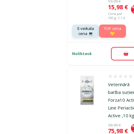
Oriģinālā ce
19,99 €
Cena
15,98 €
A
Cena par
100 g: 1,1 €
E-veikala
TOP cena
cena 💻
💛
Noliktavā
Pie
Atsauksmes
Veterinārā
barība suņi
Forza10 Act
Line Periact
Active ,10 k
Oriģinālā ce
99,99 €
A
Cena
75,98 €