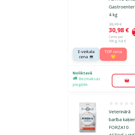
Gastroenteri
4 kg
Oriģinālā ce
38,99 €
Cena
30,98 €
A
Cena par
100 g: 0,8 €
E-veikala
TOP cena
cena 💻
💛
Noliktavā
Bezmaksas
Pie
piegāde
Atsauksmes
Veterinārā
barība kaķie
FORZA10
ACTIVE LIN