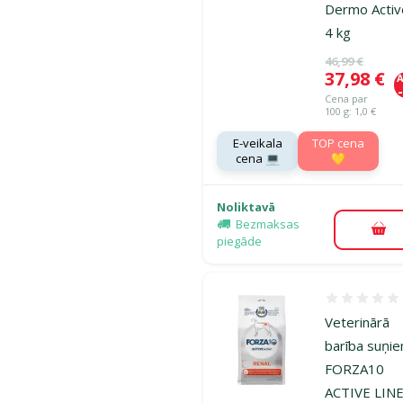
Dermo Activ
4 kg
Oriģinālā ce
46,99 €
Cena
37,98 €
A
Cena par
100 g: 1,0 €
E-veikala
TOP cena
cena 💻
💛
Noliktavā
Bezmaksas
Pie
piegāde
Atsauksmes
Veterinārā
barība suņi
FORZA10
ACTIVE LIN