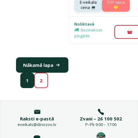
E-veikala
TOP cena
cena 💻
💛
Noliktavā
Bezmaksas
Pie
piegāde
Nākamā lapa
1
2
Raksti e-pastā
Zvani – 26 100 502
eveikals@dinozoo.lv
P–Pk 9:00 – 17:00