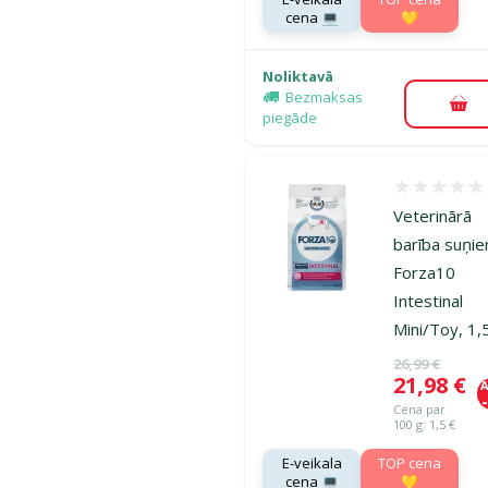
cena 💻
💛
Noliktavā
Bezmaksas
Pie
piegāde
Atsauksmes
Veterinārā
barība suņi
Forza10
Intestinal
Mini/Toy, 1,
Oriģinālā ce
26,99 €
Cena
21,98 €
A
Cena par
100 g: 1,5 €
E-veikala
TOP cena
cena 💻
💛