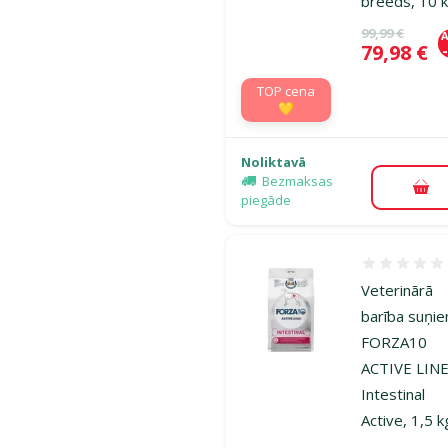
breeds, 10 
Oriģinālā ce
99,99 €
A
Cena
79,98 €
TOP cena
💛
Noliktavā
Bezmaksas
Pie
piegāde
Atsauksmes
Veterinārā
barība suņi
FORZA10
ACTIVE LIN
Intestinal
Active, 1,5 k