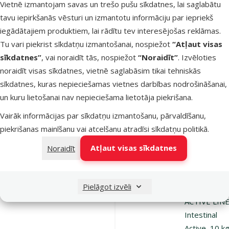
Vietnē izmantojam savas un trešo pušu sīkdatnes, lai saglabātu
Oriģinālā ce
99,99 €
tavu iepirkšanās vēsturi un izmantotu informāciju par iepriekš
Cena
75,98 €
A
iegādātajiem produktiem, lai rādītu tev interesējošas reklāmas.
Cena par
100 g: 0,8 €
Tu vari piekrist sīkdatņu izmantošanai, nospiežot
“Atļaut visas
sīkdatnes”
, vai noraidīt tās, nospiežot
“Noraidīt”
. Izvēloties
E-veikala
TOP cena
cena 💻
💛
noraidīt visas sīkdatnes, vietnē saglabāsim tikai tehniskās
sīkdatnes, kuras nepieciešamas vietnes darbības nodrošināšanai,
Noliktavā
un kuru lietošanai nav nepieciešama lietotāja piekrišana.
Bezmaksas
Pie
Vairāk informācijas par sīkdatņu izmantošanu, pārvaldīšanu,
piegāde
piekrišanas mainīšanu vai atcelšanu atradīsi
sīkdatņu politikā
.
Atļaut visas sīkdatnes
Noraidīt
Atsauksmes
Veterinārā
barība suņi
Pielāgot izvēli
FORZA10
ACTIVE LIN
Intestinal
Active, 10 k