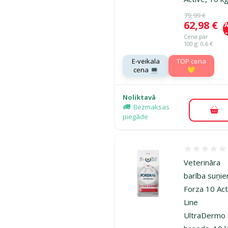
Oriģinālā ce
79,99 €
Cena
62,98 €
A
Cena par
100 g: 0,6 €
E-veikala
TOP cena
cena 💻
💛
Noliktavā
Bezmaksas
Pie
piegāde
Atsauksmes
Veterināra
barība suņi
Forza 10 Act
Line
UltraDermo a