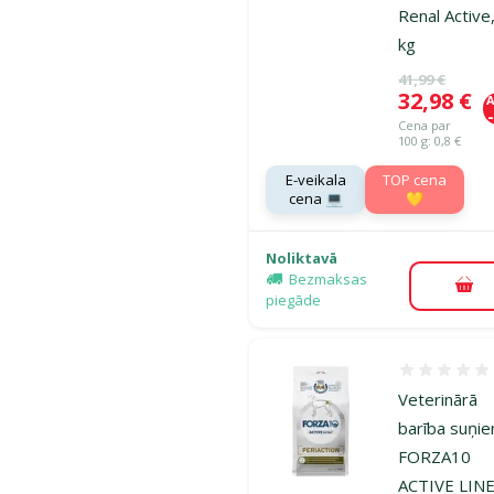
Renal Active
kg
Oriģinālā ce
41,99 €
Cena
32,98 €
A
Cena par
100 g: 0,8 €
E-veikala
TOP cena
cena 💻
💛
Noliktavā
Bezmaksas
Pie
piegāde
Atsauksmes
Veterinārā
barība suņi
FORZA10
ACTIVE LIN