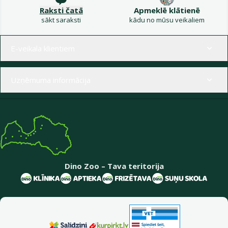
Raksti čatā
Apmeklē klātienē
sākt saraksti
kādu no mūsu veikaliem
Izvēlne kājenē
E-veikala klientiem
Uzņēmuma informācija
Dino Zoo – Tava teritorija